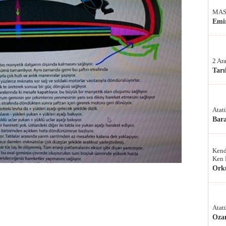
MAS
Emir
2 Ar
Tarı
Atat
Bar
Kend
Ken 
Ork
Atat
Oza