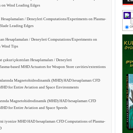
s on Wind Leading Edges
ı Hesaplamaları / Deneyleri Computations/Experiments on Plasma-
Blade Leading Edges
ON
arı Hesaplamaları / Deneyleri Computations/Experiments on
n Wind Tips
çukur/çıkıntıları Hesaplamaları / Deneyleri
lasma-based MHD Actuators for Weapon Store cavities/extentions
amlarında Magnetohidrodinamik (MHD) HAD hesaplamarı CFD
MHD for Entire Aviation and Space Environments
larında Magnetohidrodinamik (MHD) HAD hesaplamarı CFD
HD for Entire Aviation and Space Speeds
smi iyonize MHD HAD hesaplamarı CFD Computations of Plasma-
D