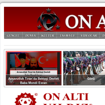
GÜNCEL
DÜNYA
KÜLTÜR
TASAVVUF
VİDEOLAR
D
ARŞİV
Arnavutluk Tiran’da Bektaşi Devleti
Görü
Baba Mondi Esrarı