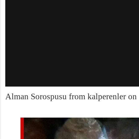
Alman Sorospusu
from
kalperenler
on