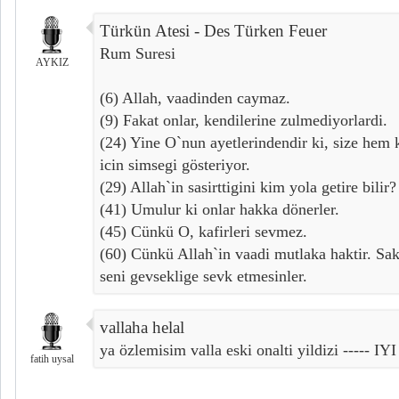
Türkün Atesi - Des Türken Feuer
Rum Suresi
AYKIZ
(6) Allah, vaadinden caymaz.
(9) Fakat onlar, kendilerine zulmediyorlardi.
(24) Yine O`nun ayetlerindendir ki, size he
icin simsegi gösteriyor.
(29) Allah`in sasirttigini kim yola getire bilir?
(41) Umulur ki onlar hakka dönerler.
(45) Cünkü O, kafirleri sevmez.
(60) Cünkü Allah`in vaadi mutlaka haktir. Sa
seni gevseklige sevk etmesinler.
vallaha helal
ya özlemisim valla eski onalti yildizi ----- IYI 
fatih uysal