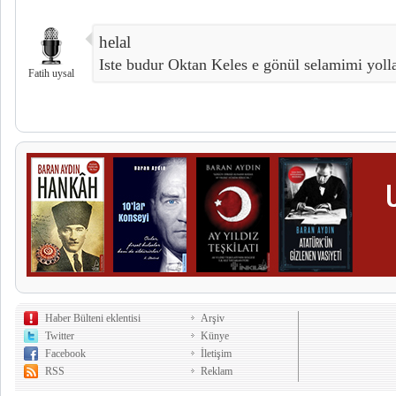
helal
Iste budur Oktan Keles e gönül selamimi yoll
Fatih uysal
Haber Bülteni eklentisi
Arşiv
Twitter
Künye
Facebook
İletişim
RSS
Reklam