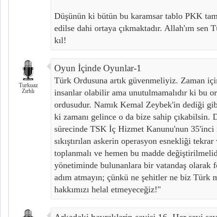
Düşünün ki bütün bu karamsar tablo PKK tam
edilse dahi ortaya çıkmaktadır. Allah'ım sen
kıl!
Oyun İçinde Oyunlar-1
Türk Ordusuna artık güvenmeliyiz. Zaman için
Turkuaz
Zırhlı
insanlar olabilir ama unutulmamalıdır ki b
ordusudur. Namık Kemal Zeybek'in dediği gib
ki zamanı gelince o da bize sahip çıkabilsin. D
sürecinde TSK İç Hizmet Kanunu'nun 35'inci 
sıkıştırılan askerin operasyon esnekliği tekrar 
toplanmalı ve hemen bu madde değiştirilmelid
yönetiminde bulunanlara bir vatandaş olarak f
adım atmayın; çünkü ne şehitler ne biz Türk mi
hakkımızı helal etmeyeceğiz!"