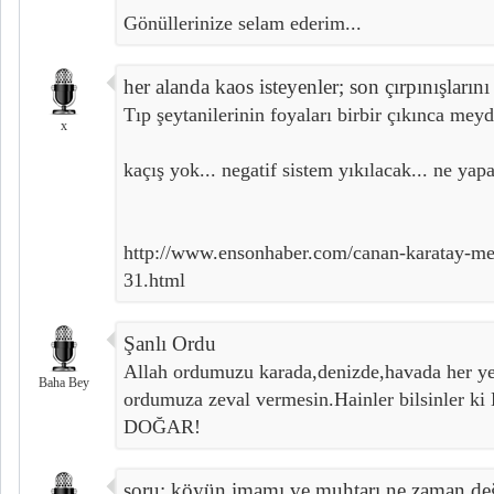
Gönüllerinize selam ederim...
her alanda kaos isteyenler; son çırpınışların
Tıp şeytanilerinin foyaları birbir çıkınca meyd
x
kaçış yok... negatif sistem yıkılacak... ne yapa
http://www.ensonhaber.com/canan-karatay-me
31.html
Şanlı Ordu
Allah ordumuzu karada,denizde,havada her ye
Baha Bey
ordumuza zeval vermesin.Hainler bilsinle
DOĞAR!
soru: köyün imamı ve muhtarı ne zaman de