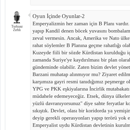
Oyun İçinde Oyunlar-2
Emperyalizmin her zaman için B Planı vardı
Turkuaz
Zırhlı
yapıp Kandil denen böcek yuvasını bombalam
zeval vermesin. Ancak, Amerika ve Nato ülkel
rahat söylemler B Planına geçme rahatlığı olabi
Kuzeyde fiili bir sözde Kürdistan kurulduğu 
zamanda Suriye'ye kaydırılması bir plan olara
gündeminde olabilir. Zaten bizim devlet yönet
Barzani muhatap alınmıyor mu? Ziyaret edilm
karşımıza gayri resmi tanıdığımız peşmerge o
YPG ve PKK eşkiyalarına İncirlik mutabakatı 
müdahele edemeyeceğiz. Etsek, dünya ülkeleri 
yüzlü davranıyorsunuz" diye sahte feryatlar k
sıkıştık. Devlet, olası bir koridorda ya yemi
deyip gerekli operasyonları yapıp terörü yok 
Emperyalist uydu Kürdistan devletinin kurulm