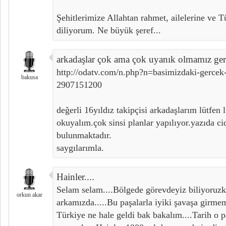
Şehitlerimize Allahtan rahmet, ailelerine ve T
diliyorum. Ne büyük şeref...
arkadaşlar çok ama çok uyanık olmamız gere
http://odatv.com/n.php?n=basimizdaki-gercek-
bakusa
2907151200
değerli 16yıldız takipçisi arkadaşlarım lütfen l
okuyalım.çok sinsi planlar yapılıyor.yazıda c
bulunmaktadır.
saygılarımla.
Hainler....
Selam selam....Bölgede görevdeyiz biliyoruzki
orkun akar
arkamızda.....Bu paşalarla iyiki şavaşa girmem
Türkiye ne hale geldi bak bakalım....Tarih o p