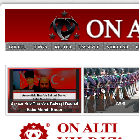
GÜNCEL
DÜNYA
KÜLTÜR
TASAVVUF
VİDEOLAR
D
ARŞİV
Arnavutluk Tiran’da Bektaşi Devleti
Görü
Baba Mondi Esrarı