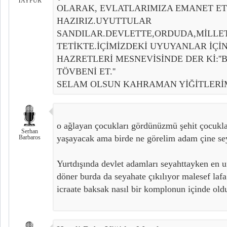
TAYFUR
OLARAK, EVLATLARIMIZA EMANET E
HAZIRIZ.UYUTTULAR
SANDILAR.DEVLETTE,ORDUDA,MİLLE
TETİKTE.İÇİMİZDEKİ UYUYANLAR İÇ
HAZRETLERİ MESNEVİSİNDE DER Kİ:'
TÖVBENİ ET.''
SELAM OLSUN KAHRAMAN YİĞİTLERİM
o ağlayan çocukları gördünüzmü şehit çocukla
Serhan
yaşayacak ama birde ne görelim adam çine sey
Barbaros
Yurtdışında devlet adamları seyahttayken en u
döner burda da seyahate çıkılıyor malesef lafa
icraate baksak nasıl bir komplonun içinde ol