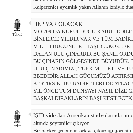
Kalperenler aydınlık yakın Allahın izniyle d
HEP VAR OLACAK
MÖ 209 DA KURULDUĞU KABUL EDİL
TÜRK
BİNLERCE YILDIR VAR VE TÜM BADİR
MİLETİ BUGUNLERE TAŞIDI...KÖKLERİ
DALAN ULU ÇINARDIR BU ŞANLI ORDU
BU ÇINARIN GÖLGESİNDE BÜYÜDÜK. B
ULU ÇINARIMIZ , TÜRK MİLLETİ VE T
EBEDİDİR.ALLAH GÜCÜMÜZÜ ARTIRSIN
KESTİRSİN. BU BADİRELERİ DE ATLAC
YIL ÖNCE TÜM DÜNYAYI NASIL DİZE G
BAŞKALDIRANLARIN BAŞI KESİLECEK
IŞİD videoları Amerikan stüdyolarında mı çe
altında şeytaniler çıkıyor
bzkrt
Bir hacker grubunun ortaya çıkardığı görüntül