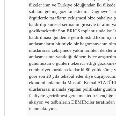
ülkeler iran ve Türkiye olduğundan iki ülkede
safalara gelmiş gözükmektedir.. Düğmeye Tür
örgütlerde tarafların çekişmesi bize pahalıya 
kaldırılıp küresel sermanin girişiyle tarafını y
gözükmektedir.Son BRICS toplantısında ise İr
kaldırılması gündeme getirilmiştir.Bizim için 
antlaşmaların bitimiyle bir hegomanyanın olm
uluslararası çekişmede yakın tarihten dersler a
antlaşmasının yapıldığı dönem iyice araştırılma
günümüzün o günleri tekerrür ettiği gözükmek
cumhuriyet kurulana kadar ki 80 yıllık süreç y
göre son 20 yıla tekabül eder diye düşüyorum.
ekonomi anlamında Mustafa Kemal ATATÜRK 
uluslararası manada yapılan politikalar günüm
faaliyete geçirilmesi gerekmektedir.Gençliğe 
aksiyon ve tedbirlerin DEMİRciler tarafından
inanmaktayım.