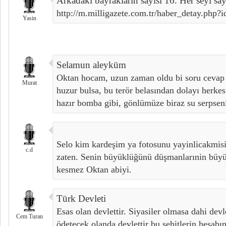
Arkadaki bayraklarin sayisi 16. Her seyi sa
http://m.milligazete.com.tr/haber_detay.php?
Yasin
Selamun aleyküm
Oktan hocam, uzun zaman oldu bi soru cevap
Murat
huzur bulsa, bu terör belasından dolayı herke
hazır bomba gibi, gönlümüze biraz su serpsen
Selo kim kardeşim ya fotosunu yayinlicakmisiz
c.d
zaten. Senin büyüklüğünü düşmanlarınin büyük
kesmez Oktan abiyi.
Türk Devleti
Esas olan devlettir. Siyasiler olmasa dahi devle
Cem Turan
ödetecek olanda devlettir bu şehitlerin hesabın