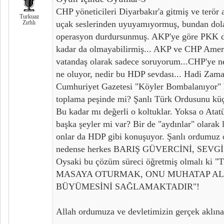
CHP yöneticileri Diyarbakır'a gitmiş ve terör
Turkuaz
Zırhlı
uçak seslerinden uyuyamıyormuş, bundan dola
operasyon durdursunmuş. AKP'ye göre PKK
kadar da olmayabilirmiş... AKP ve CHP Ameri
vatandaş olarak sadece soruyorum...CHP'ye ne 
ne oluyor, nedir bu HDP sevdası... Hadi Zaman
Cumhuriyet Gazetesi "Köyler Bombalanıyor" 
toplama peşinde mi? Şanlı Türk Ordusunu kü
Bu kadar mı değerli o koltuklar. Yoksa o Atat
başka şeyler mi var? Bir de "aydınlar" olarak l
onlar da HDP gibi konuşuyor. Şanlı ordumuz 
nedense herkes BARIŞ GÜVERCİNİ, SEVGİ 
Oysaki bu çözüm süreci öğretmiş olmalı 
MASAYA OTURMAK, ONU MUHATAP A
BÜYÜMESİNİ SAĞLAMAKTADIR"!
Allah ordumuza ve devletimizin gerçek aklına