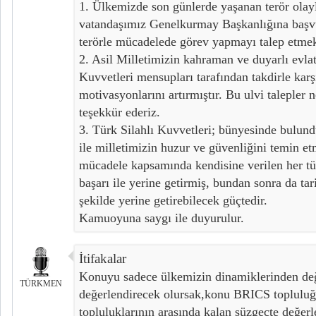
1. Ülkemizde son günlerde yaşanan terör olay
vatandaşımız Genelkurmay Başkanlığına başvu
terörle mücadelede görev yapmayı talep etmek
2. Asil Milletimizin kahraman ve duyarlı evlatl
Kuvvetleri mensupları tarafından takdirle kar
motivasyonlarını artırmıştır. Bu ulvi talepler
teşekkür ederiz.
3. Türk Silahlı Kuvvetleri; bünyesinde bulun
ile milletimizin huzur ve güvenliğini temin etm
mücadele kapsamında kendisine verilen her tü
başarı ile yerine getirmiş, bundan sonra da tar
şekilde yerine getirebilecek güçtedir.
Kamuoyuna saygı ile duyurulur.
İtifakalar
Konuyu sadece ülkemizin dinamiklerinden deği
TÜRKMEN
değerlendirecek olursak,konu BRICS topluluğu
topluluklarının arasında kalan süzgeçte değerle