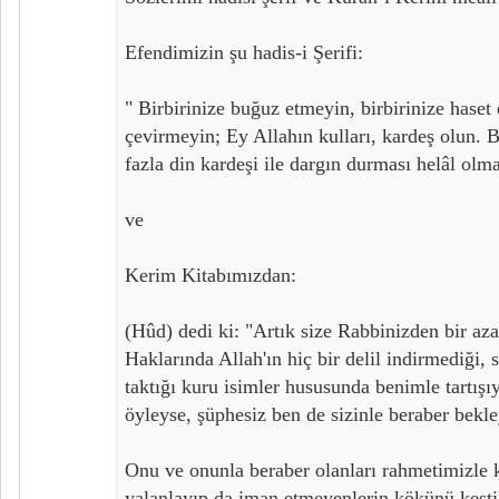
Efendimizin şu hadis-i Şerifi:
" Birbirinize buğuz etmeyin, birbirinize haset 
çevirmeyin; Ey Allahın kulları, kardeş olun.
fazla din kardeşi ile dargın durması helâl olm
ve
Kerim Kitabımızdan:
(Hûd) dedi ki: "Artık size Rabbinizden bir aza
Haklarında Allah'ın hiç bir delil indirmediği, s
taktığı kuru isimler hususunda benimle tartı
öyleyse, şüphesiz ben de sizinle beraber bekl
Onu ve onunla beraber olanları rahmetimizle k
yalanlayıp da iman etmeyenlerin kökünü kesti