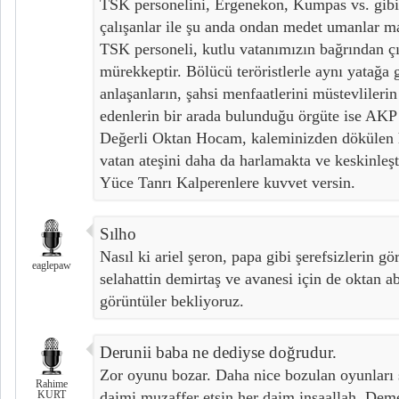
TSK personelini, Ergenekon, Kumpas vs. gibi
çalışanlar ile şu anda ondan medet umanlar ma
TSK personeli, kutlu vatanımızın bağrından 
mürekkeptir. Bölücü teröristlerle aynı yatağa g
anlaşanların, şahsi menfaatlerini müstevlilerin 
edenlerin bir arada bulunduğu örgüte ise AKP 
Değerli Oktan Hocam, kaleminizden dökülen 
vatan ateşini daha da harlamakta ve keskinleşt
Yüce Tanrı Kalperenlere kuvvet versin.
Sılho
Nasıl ki ariel şeron, papa gibi şerefsizlerin gö
eaglepaw
selahattin demirtaş ve avanesi için de oktan 
görüntüler bekliyoruz.
Derunii baba ne dediyse doğrudur.
Zor oyunu bozar. Daha nice bozulan oyunları
Rahime
KURT
daimi muzaffer etsin her daim inşaallah. Dem