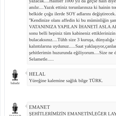
yazacak....Hainler 1000 yıl da geçse hain diye 
anılır....Yazık ettiniz torunlarınıza ki hainin 
belkide çoğu ilerde SOY adlarını değiştirecek
''Kendinize olanı affedin ki bu müminliğin 
VATANINIZA YAPILAN İHANETİ ASLA AFFE
sonu belli hepiniz tüm kabineniz ettiklerinizin 
bulacaksınız....Tühh size 3 kuruşa, dünyalığa
kalıntılarına uydunuz.....Saat yaklaşıyor,çanla
şehitlerimin huzurunda eğiliyorum....Size ne 
Selametle.....
HELAL
Yüreğine kalemine sağlık bilge TÜRK.
bahadır
EMANET
ŞEHİTLERİMİZİN EMANETİNİ,EĞER LA