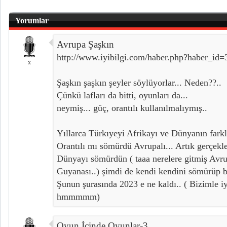
Yorumlar
Avrupa Şaşkın
http://www.iyibilgi.com/haber.php?haber_id
x
Şaşkın şaşkın şeyler söylüyorlar... Neden??..
Çünkü lafları da bitti, oyunları da...
neymiş... güç, orantılı kullanılmalıymış..
Yıllarca Türkıyeyi Afrikayı ve Dünyanın farklı
Orantılı mı sömürdü Avrupalı... Artık gerçekl
Dünyayı sömürdün ( taaa nerelere gitmiş Avru
Guyanası..) şimdi de kendi kendini sömürüp bi
Şunun şurasında 2023 e ne kaldı.. ( Bizimle iyi
hmmmmm)
Oyun İçinde Oyunlar-3