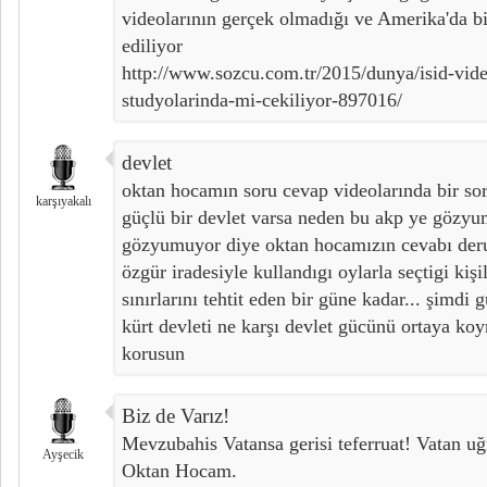
videolarının gerçek olmadığı ve Amerika'da bi
ediliyor
http://www.sozcu.com.tr/2015/dunya/isid-vide
studyolarinda-mi-cekiliyor-897016/
devlet
oktan hocamın soru cevap videolarında bir s
karşıyakalı
güçlü bir devlet varsa neden bu akp ye gözyu
gözyumuyor diye oktan hocamızın cevabı der
özgür iradesiyle kullandıgı oylarla seçtigi kişi
sınırlarını tehtit eden bir güne kadar... şimdi
kürt devleti ne karşı devlet gücünü ortaya koy
korusun
Biz de Varız!
Mevzubahis Vatansa gerisi teferruat! Vatan uğ
Ayşecik
Oktan Hocam.