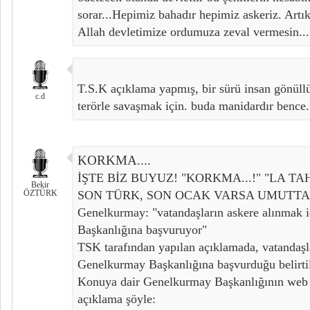
sorar...Hepimiz bahadır hepimiz askeriz. Artık
Allah devletimize ordumuza zeval vermesin...
T.S.K açıklama yapmış, bir sürü insan gönüllü
c.d
terörle savaşmak için. buda manidardır bence.
KORKMA....
İŞTE BİZ BUYUZ! "KORKMA...!" "LA TAH
Bekir
ÖZTÜRK
SON TÜRK, SON OCAK VARSA UMUTTA 
Genelkurmay: "vatandaşların askere alınmak 
Başkanlığına başvuruyor"
TSK tarafından yapılan açıklamada, vatandaşl
Genelkurmay Başkanlığına başvurduğu belirtil
Konuya dair Genelkurmay Başkanlığının web 
açıklama şöyle: