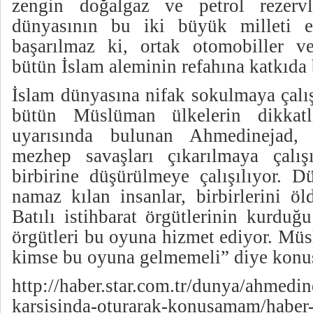
zengin doğalgaz ve petrol rezervl
dünyasının bu iki büyük milleti el
başarılmaz ki, ortak otomobiller ve 
bütün İslam aleminin refahına katkıda 
İslam dünyasına nifak sokulmaya çalı
bütün Müslüman ülkelerin dikkatl
uyarısında bulunan Ahmedinejad, 
mezhep savaşları çıkarılmaya çalış
birbirine düşürülmeye çalışılıyor. 
namaz kılan insanlar, birbirlerini ö
Batılı istihbarat örgütlerinin kurduğ
örgütleri bu oyuna hizmet ediyor. Mü
kimse bu oyuna gelmemeli” diye konu
http://haber.star.com.tr/dunya/ahmedin
karsisinda-oturarak-konusamam/haber