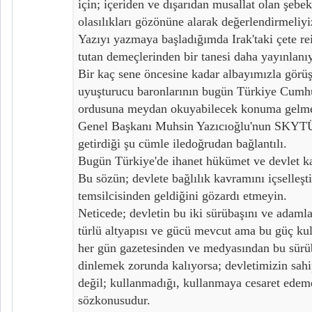
için; içeriden ve dışarıdan musallat olan şebe
olasılıkları gözönüne alarak değerlendirmeliyi
Yazıyı yazmaya başladığımda Irak'taki çete rei
tutan demeçlerinden bir tanesi daha yayınlanıy
Bir kaç sene öncesine kadar albayımızla görüş
uyuşturucu baronlarının bugün Türkiye Cumhu
ordusuna meydan okuyabilecek konuma gelmel
Genel Başkanı Muhsin Yazıcıoğlu'nun SKYTÜ
getirdiği şu cümle iledoğrudan bağlantılı.
Bugün Türkiye'de ihanet hükümet ve devlet kad
Bu sözün; devlete bağlılık kavramını içselleşt
temsilcisinden geldiğini gözardı etmeyin.
Neticede; devletin bu iki sürübaşını ve adamla
türlü altyapısı ve gücü mevcut ama bu güç kul
her gün gazetesinden ve medyasından bu sürüba
dinlemek zorunda kalıyorsa; devletimizin sah
değil; kullanmadığı, kullanmaya cesaret edem
sözkonusudur.