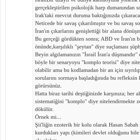
gerçekleştirilen psikolojik harp dumanından s
Irak'taki mevcut duruma baktığınızda çıkaraca
Neticede bir savaş çıkarılmıştır ve bu savaş s
İran'ın çıkarlarını genişlettiği bir alana dönüş
Bu gerçeği gördükten sonra; ABD ve İran'ın b
önünde,karşılıklı "şeytan" diye suçlaması şüphe
Beyin algılamanızın "İsrail İran'a düşmandır"
böyle bir senaryoyu "komplo teorisi" diye nit
olabilir ama bu kodlamadan bir an için sıyrılıp
sorularını sormaya başladığınıda bu refleksin
görürsünüz.
Hatta biraz tarihi deştiğinizde karşınıza; her a
sistematiğini "komplo" diye nitelendirmekte z
dökülür.
Örnek mi...
Şii'liğin ezoterik bir kolu olarak Hasan Saba
kurdukları yapı (kimileri devlet olduğunu bile