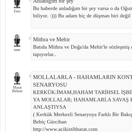
Anladığım bir şey
Bu haberde anladığım bir şey varsa o da Oğuz 
Enes
biliyor. :))) Bu adam hiç de düşman biri değ
Mithra ve Mehir
Batıda Mithra ve Doğu'da Mehir'le sözleşmiş m
mete
tapıyorlar..
MOLLALARLA - HAHAMLARIN KON
SENARYOSU
Murat
Birkent
KERKÜK:İMAM,HAHAM TARİHSEL İŞBİ
YA MOLLALAR; HAHAMLARLA SAVAŞ
ANLAŞTIYSA
( Kerkük Merkezli Senaryoya Farklı Bir Bakı
Behiç Gürcihan
http://www.acikistihbarat.com