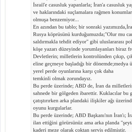
İsrail'e casusluk yapanlarla; İran'a casusluk ya
ve haklarındaki suçlamalara rağmen konumları
olmuşa benzemiyor...
En azından bu tablo; bir sonraki yazımızda,İr
Rusya köprüsünü kurduğumuzda;"Olur mu ca
saldırmakla tehdit ediyor" gibi uluslararası p
köşe yazarı düzeyinde yorumlayanları biraz fr
Devletlerin; milletlerin kontrolünden çıkıp, çı
eline geçmeye başladığı bir dönemde;medya ü
yerel perde oyunlarına karşı çok daha
temkinli olmak zorundayız.
Bu perde üzerinde; ABD de, İran da milletleri
sahnede bir gölgeden ibarettir. Kuklacılar bu 
çatıştırırken arka plandaki ilişkiler ağı üzerin
oyunu kurgularlar.
Bu perde üzerinde; ABD Başkanı'nın İran'ı; İr
ilan ettiğini görürsünüz ama arka planda "şeyta
kaderi meze olarak çoktan servis edilmiştir.