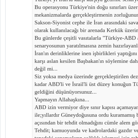
Bu operasyonu Türkiye'nin doğu sınırları üzer
mekanizmalarda gerçekleştirmenin zorluğunun
Sakson-Siyonist cephe ile İran arasındaki sa
olarak kullanılacağı bir arenada Kerkük üzeri
Bu günlerde çeşitli vasıtalarla "Türkiye-ABD 
senaryosunun yaratılmasına zemin hazırlayanl
İran'ın derinliklerine inen işbirlikleri yaptığı
karşı aslan kesilen Başbakan'ın söylemine daha
değil mi...
Siz yoksa medya üzerinde gerçekleştirilen de
kadar ABD'li ve İsrail'li üst düzey konuğun Tü
geldiğini düşünüyorsunuz...
Yapmayın Allahaşkına...
ABD izin vermiyor diye sınır kapısı açamayan 
ile;yıllardır Güneydoğusuna ordu kuramamış b
açısından bir tehdit olmadığını cümle alem gö
Tehdit; kamuoyunda ve kadrolardaki gazdır ve
tepedeki senaryoların sağlıklı işlemesi için rah