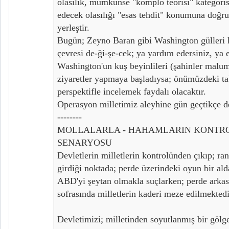
olasılık, mümkünse "komplo teorisi" kategoris
edecek olasılığı "esas tehdit" konumuna doğru
yerleştir.
Bugün; Zeyno Baran gibi Washington gülleri 
çevresi de-ği-şe-cek; ya yardım edersiniz, ya 
Washington'un kuş beyinlileri (şahinler malu
ziyaretler yapmaya başladıysa; önümüzdeki ta
perspektifle incelemek faydalı olacaktır.
Operasyon milletimiz aleyhine gün geçtikçe de
--------
MOLLALARLA - HAHAMLARIN KONTR
SENARYOSU
Devletlerin milletlerin kontrolünden çıkıp; ra
girdiği noktada; perde üzerindeki oyun bir ald
ABD'yi şeytan olmakla suçlarken; perde arkas
sofrasında milletlerin kaderi meze edilmektedi
Devletimizi; milletinden soyutlanmış bir göl