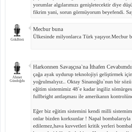
yorumlar algılarımızı genişletecektir diye dü
fikrim yani, sorun görmüyorum beyefendi. Sa
Mecbur buna
Ülkesinde milyonlarca Türk yaşıyor.Mecbur b
GökBörü
Harkonnen Savaşçısa`na İthafen Cevabımdır
çağa ayak uydurup teknolojiyi geliştirmek içi
Ahmet
Gündoğdu
yoğrulmalıyız.. Oktay Sinanoğlu`nun bir sözü 
eğitim sistemimiz 48`e kadar ingiliz sömürges
fullbright antlaşması ile amerikanın kontrolüne
Eğer biz eğitim sistemini kendi milli sistemim
onlar bizden korksunlar ! Napal bombalarıyla f
edilemez,hava kuvvetleri kritik yerleri bombal