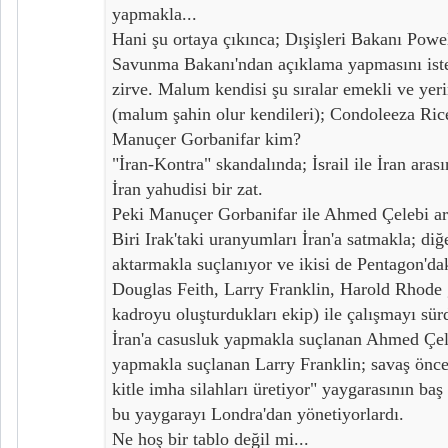
yapmakla...
Hani şu ortaya çıkınca; Dışişleri Bakanı Powel
Savunma Bakanı'ndan açıklama yapmasını iste
zirve. Malum kendisi şu sıralar emekli ve yeri
(malum şahin olur kendileri); Condoleeza Ri
Manuçer Gorbanifar kim?
"İran-Kontra" skandalında; İsrail ile İran arası
İran yahudisi bir zat.
Peki Manuçer Gorbanifar ile Ahmed Çelebi ara
Biri Irak'taki uranyumları İran'a satmakla; diğer
aktarmakla suçlanıyor ve ikisi de Pentagon'dak
Douglas Feith, Larry Franklin, Harold Rhode g
kadroyu oluşturdukları ekip) ile çalışmayı sür
İran'a casusluk yapmakla suçlanan Ahmed Çeleb
yapmakla suçlanan Larry Franklin; savaş önc
kitle imha silahları üretiyor" yaygarasının ba
bu yaygarayı Londra'dan yönetiyorlardı.
Ne hoş bir tablo değil mi...