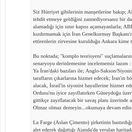
Siz Hürriyet gibilerinin manşetlerine bakıp; A
tehdit etmeye geldiğini zannediyorsanız bir 
alamadığı için sınır kapısı açamayanlarla; AB
kızdırmamak için İran Genelkurmay Başkanı'nı
ettirenlerin zirvesine kurulduğu Ankara kime t
Bu noktada; "komplo teorisyeni" suçlamalarına
senaryoyu derinlemesine incelememiz lazım :
Ya İran'daki bazıları ile; Anglo-Sakson/Siyoni
tarafların çıkarlarına hizmet edecek; İran'ın b
alacak, İsrail'in siyonist hayallerine hizmet 
Ordusu'nu iyice zayıflatırken Güneydoğu üze
gittikçe zayıflatacak bir savaş planı üzerinde a
Olmaz olmaz demeyin...okumaya devam edin
La Farge (Aslan Çimento) şirketinin bastırdığı
alet ederek dağıttığı Ajanda'da yeralan haritad