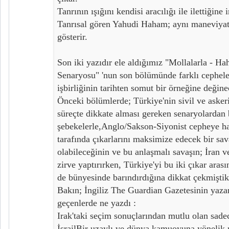
Tanrının ışığını kendisi aracılığı ile ilettiğin
Tanrısal gören Yahudi Haham; aynı maneviyat ö
gösterir.
Son iki yazıdır ele aldığımız "Mollalarla - H
Senaryosu" 'nun son bölümünde farklı cephele
işbirliğinin tarihten somut bir örneğine değine
Önceki bölümlerde; Türkiye'nin sivil ve aske
süreçte dikkate alması gereken senaryolardan b
şebekelerle,Anglo/Sakson-Siyonist cepheye ha
tarafında çıkarlarını maksimize edecek bir sa
olabileceğinin ve bu anlaşmalı savaşın; İran ve
zirve yaptırırken, Türkiye'yi bu iki çıkar ara
de bünyesinde barındırdığına dikkat çekmiştik
Bakın; İngiliz The Guardian Gazetesinin yaza
geçenlerde ne yazdı :
Irak'taki seçim sonuçlarından mutlu olan sadec
İsrailBir uzaylı ve dünya kamuoyuna yönelik