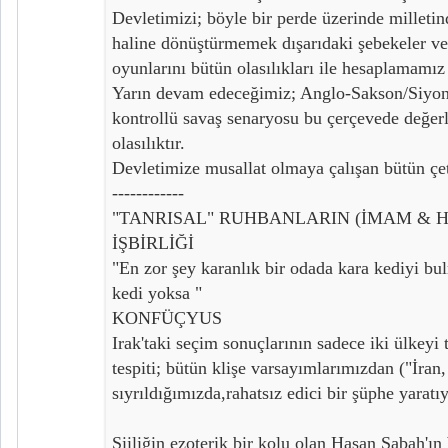
Devletimizi; böyle bir perde üzerinde milleti
haline dönüştürmemek dışarıdaki şebekeler ve 
oyunlarını bütün olasılıkları ile hesaplamamı
Yarın devam edeceğimiz; Anglo-Sakson/Siyonis
kontrollü savaş senaryosu bu çerçevede değerl
olasılıktır.
Devletimize musallat olmaya çalışan bütün çe
------------
"TANRISAL" RUHBANLARIN (İMAM & 
İŞBİRLİĞİ
"En zor şey karanlık bir odada kara kediyi bul
kedi yoksa "
KONFÜÇYUS
Irak'taki seçim sonuçlarının sadece iki ülkeyi t
tespiti; bütün klişe varsayımlarımızdan ("İran,
sıyrıldığımızda,rahatsız edici bir şüphe yaratı
Şiiliğin ezoterik bir kolu olan Hasan Sabah'ın 