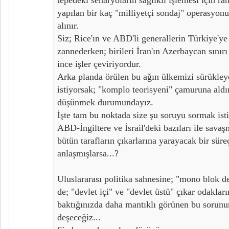
yapılan bir kaç "milliyetçi sondaj" operasyonu
alınır.
Siz; Rice'ın ve ABD'li generallerin Türkiye'ye 
zannederken; birileri İran'ın Azerbaycan sınır
ince işler çeviriyordur.
Arka planda örülen bu ağın ülkemizi sürükle
istiyorsak; "komplo teorisyeni" çamuruna aldır
düşünmek durumundayız.
İşte tam bu noktada size şu soruyu sormak isti
ABD-İngiltere ve İsrail'deki bazıları ile savaş
bütün tarafların çıkarlarına yarayacak bir sü
anlaşmışlarsa...?
Uluslararası politika sahnesine; "mono blok d
de; "devlet içi" ve "devlet üstü" çıkar odakla
baktığınızda daha mantıklı görünen bu sorunun
deşeceğiz...