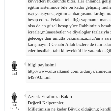
kuvvetleri hükmünde biter. Her anlamda gelişm
eğitim sisteminde bile bu kadar gelişmiş mühe
işçi yetişiyorsa,eğitim ambargosunu kırdığımız
hesap edin.. Felaket tellallığı yapmanın manas
olsa da en güzel hesap yüce Rabbimizin hesabı
icraaler,münasebetler ve diyaloglar fazlasıyla 
geleceğe dair umutla bakmamıza,Kur'an a sar
karışmayın ! Cenabı Allah bizlere de tüm İsla
eder inşallah, tabi ki tevekkül ile yatarak deği
bilgi paylasimi
http://www.ulusalkanal.com.tr/dunya/ahmedine
halil
h49793.html
Azıcık Etrafınıza Bakın
Değerli Kalperenler,
Halit
ERBAŞ
Milletimizin ne kadar Büyük olduğunu; kendile