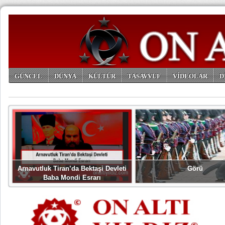
GÜNCEL
DÜNYA
KÜLTÜR
TASAVVUF
VİDEOLAR
D
ARŞİV
Arnavutluk Tiran’da Bektaşi Devleti
Görü
Baba Mondi Esrarı