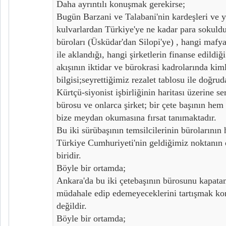
Daha ayrıntılı konuşmak gerekirse;
Bugün Barzani ve Talabani'nin kardeşleri ve y
kulvarlardan Türkiye'ye ne kadar para sokuldu
büroları (Üsküdar'dan Silopi'ye) , hangi mafya/
ile aklandığı, hangi şirketlerin finanse edildiğ
akışının iktidar ve bürokrasi kadrolarında kiml
bilgisi;seyrettiğimiz rezalet tablosu ile doğrud
Kürtçü-siyonist işbirliğinin haritası üzerine se
bürosu ve onlarca şirket; bir çete başının he
bize meydan okumasına fırsat tanımaktadır.
Bu iki sürübaşının temsilcilerinin bürolarının
Türkiye Cumhuriyeti'nin geldiğimiz noktanın 
biridir.
Böyle bir ortamda;
Ankara'da bu iki çetebaşının bürosunu kapata
müdahale edip edemeyeceklerini tartışmak ko
değildir.
Böyle bir ortamda;