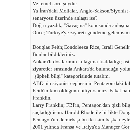
Ve temel soru şuydu:
Ya İran'daki Mollalar, Anglo-Sakson/Siyonist c
senaryosu üzerinde anlaştı ise?
Doğru yazdık; "Savaşma" konusunda anlaşma
Önce; Türkiye'ye ziyareti gündeme gelen isiml
Douglas Feith;Condoleeza Rice, İsrail Genelk
Bunlar bildikleriniz.
Ankara'lı dostlarımın kulağıma fısıldadığı; üs
ziyaretler sırasında Ankara'da bulunduğu yolun
"şüpheli bilgi" kategorisinde tutalım.
ABD'nin siyonist cephesinin Pentagon'daki ki
Feith'in kim olduğunu biliyorsunuz. Fakat hat
Franklin.
Larry Franklin; FBI'ın, Pentagon'dan gizli bilgil
suçladığı isim. Harold Rhode ile birlikte Doug
Pentagon'un demirbaşı bu iki isim başka neyle
2001 yılında Fransa ve İtalya'da Manuçer Gorb