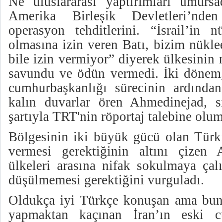
Ne uluslararası yaptırımları umurs
Amerika Birleşik Devletleri’nd
operasyon tehditlerini. “İsrail’in n
olmasına izin veren Batı, bizim nükle
bile izin vermiyor” diyerek ülkesinin n
savundu ve ödün vermedi. İki dönem,
cumhurbaşkanlığı sürecinin ardında
kalın duvarlar ören Ahmedinejad, 
şartıyla TRT'nin röportaj talebine olu
Bölgesinin iki büyük gücü olan Türki
vermesi gerektiğinin altını çizen 
ülkeleri arasına nifak sokulmaya çalı
düşülmemesi gerektiğini vurguladı.
Oldukça iyi Türkçe konuşan ama bun
yapmaktan kaçınan İran’ın eski 