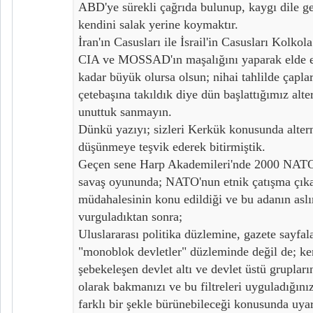
ABD'ye sürekli çağrıda bulunup, kaygı dile ge
kendini salak yerine koymaktır.
İran'ın Casusları ile İsrail'in Casusları Kolkol
CIA ve MOSSAD'ın maşalığını yaparak elde ett
kadar büyük olursa olsun; nihai tahlilde çapla
çetebaşına takıldık diye dün başlattığımız alte
unuttuk sanmayın.
Dünkü yazıyı; sizleri Kerkük konusunda altern
düşünmeye teşvik ederek bitirmiştik.
Geçen sene Harp Akademileri'nde 2000 NATO p
savaş oyununda; NATO'nun etnik çatışma çıka
müdahalesinin konu edildiği ve bu adanın as
vurguladıktan sonra;
Uluslararası politika düzlemine, gazete sayfal
"monoblok devletler" düzleminde değil de; ken
şebekeleşen devlet altı ve devlet üstü grupların
olarak bakmanızı ve bu filtreleri uyguladığın
farklı bir şekle bürünebileceği konusunda uya