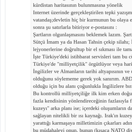
kürdistan haritasının bulunmasına yönelik
Internet üzerinde gerçekleştirilen tepki yazışm
vatandaş;devletin hiç bir kurmunun bu olaya e
sonra şu satırlarla bitiriyor e-postasını :
Şartların olgunlaşmasını beklemek lazım. Şart
Sütçü İmam ya da Hasan Tahsin çekip silahı; 
lejyonerlerine doğrultup bir el sıkması ile ta
İşte Türkiye'deki istihbarat servisleri tam b
Türkiye'de "milliyetçilik" örgütlüyor veya har
İngilizler ve Almanların tarihi altyapısının ve 
olduğunu söylememe gerek yok sanırım. ABD i
olduğu için bu alanı çoğunlukla İngilizlere b
Bu kontrollü milliyetçiliğe ilk kim erken doğu
fazla kendisinin yönlendireceğinin fazlasıyla 
kuzeyı" arka planı ise; içerdeki oluşumların d
sağlayan nitelikli bir ısı kaynağı. Irak'ın kuze
yarattığı karmaşaya milletimizin çıkarları adı
bu müdahaleyi onun, bunun (kısaca NATO di