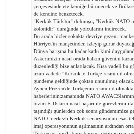
çerçevesinde ete kemiğe bürünecek ve Brüks
de kendine benzetecek.
"Kerkük Türk'tür" dolmuşu; "Kerkük NATO me
kolonidir" durağında yolcularını indirecek.
Bu arada bizler sokakta devriye gezen; manken
Hürriyet'in manşetinden izleyip gurur duyacağ
Dünya barışına bu kadar katkı kimi duyguland
Askerimizin nasıl orada halkın güvenini kaza
düzenlediği bize anlatılacak. Kısa vadeli bu
uzun vadede "Kerkük'te Türkçe resmi dil olmak
gündeme geldiğinde çoktan unutulmuş olacak.
Aynen Prizren'de Türkçenin resmi dil olmaktan
haberlerinin;zamanında NATO AWACSlarının 
bizim F-16'ların nasıl başarı ile görevlerini if
taşındığı günlerden çok sonra gündemimize gel
NATO merkezli Kerkük senaryosunun esas tehli
imaj operasyonunun aşılmasının ardından orta
Türkiye'yi İran'la karşı karşıya getirme senary