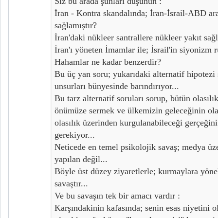
Siz bu arada şunları düşünün :
İran - Kontra skandalında; İran-İsrail-ABD ar
sağlamıştır?
İran'daki nükleer santrallere nükleer yakıt sağ
İran'ı yöneten İmamlar ile; İsrail'in siyonizm 
Hahamlar ne kadar benzerdir?
Bu üç yan soru; yukarıdaki alternatif hipotezi
unsurları bünyesinde barındırıyor...
Bu tarz alternatif soruları sorup, bütün olasıl
önümüze sermek ve ülkemizin geleceğinin ola
olasılık üzerinden kurgulanabileceği gerçeği
gerekiyor...
Neticede en temel psikolojik savaş; medya ü
yapılan değil...
Böyle üst düzey ziyaretlerle; kurmaylara yönel
savaştır...
Ve bu savaşın tek bir amacı vardır :
Karşındakinin kafasında; senin esas niyetini o