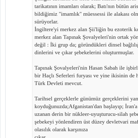
tarikatının imamları olarak; Batı'nın bütün aris
bildiğimiz "imamlık" müessessi ile alakası ol
sürüyorlar.
İngiltere'yi merkez alan Şii'liğin bu ezoterik k
merkez alan Tapınak Şovalyeleri'nin ortak yön
değil : İki grup da; göründükleri dinsel bağlıl
dinlerini ve çıkar şebekelerini oluşturmuşlar.
Tapınak Şovalyeleri'nin Hasan Sabah ile işbir
bir Haçlı Seferleri furyası ve yine ikisinin de 
Türk Devleti mevcut.
Tarihsel gerçeklerle günümüz gerçeklerini ya
koyduğunuzda;Afganistan'dan başlayıp; İran'a
uzanan derin bir nükleer-uyuşturucu-silah şebe
şebekeyi yönlendiren üst düzey devletvari maf
olasılık olarak karşınıza
çıkar.