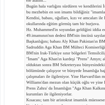
ele alalım...
Bugün hala varlığını sürdüren ve kendilerini İ
bu mezhebin en son imamı bildiğiniz "imamla
Kendisi, babası, oğulları, kızı ve amcaları ile 
okullarında eğitim görmüş tam bir burjuva.
Hz. Muhammed'in soyundan geldiğini iddia ed
49.imamının'nın dedesi BM'nin öncüsü sayılan
Başkanlığını; babası Aly Khan Pakistan'ın BM
Sadruddin Aga Khan BM Mülteci Komiserliğini
BM'nin Irak-Türkiye sınır bölgeleri Temsilcil
"İmam" Aga Khan'ın kardeşi "Prens" Amyn; ab
olduktan sonra BM Sekreteryası bünyesindeki
bölümünde çalışıyor ve bünyede İmamlığa bağ
çalışmaları ile ilgileniyor. Yine Harvard'dan
Williams'dan mezun olan küçük oğlu ve yine 
Prens Zahra' da İmamlığın "Aga Khan Kalkınm
kurumları ile ilgileniyorlar.
Kısacası; tam bir aristokrat imamlık müessesesi