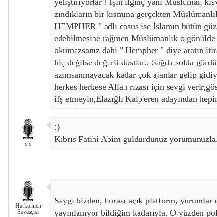
yetiştiriyorlar ! İşin ilginç yanı Müslüman ki
zındıkların bir kısmına gerçekten Müslümanlık
HEMPHER " adlı casus ise İslamın bütün güze
edebilmesine rağmen Müslümanlık o gönülde y
okumazsanız dahi " Hempher " diye aratın itir
hiç değilse değerli dostlar.. Sağda solda görd
azımsanmayacak kadar çok ajanlar gelip gidiy
herkes herkese Allah rızası için sevgi verir,gö
ifş etmeyin,Elazığlı Kalp'eren adayından hepin
:)
Kıbrıs Fatihi Abim guldurdunuz yorumunuzla. 
c.d
Saygı bizden, burası açık platform, yorumlar
Harkonnen
yayınlanıyor bildiğim kadarıyla. O yüzden p
Savaşçısı