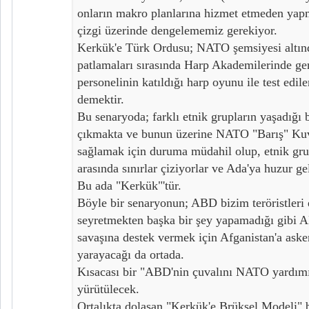
onların makro planlarına hizmet etmeden yapm
çizgi üzerinde dengelememiz gerekiyor.
Kerkük'e Türk Ordusu; NATO şemsiyesi altınd
patlamaları sırasında Harp Akademilerinde g
personelinin katıldığı harp oyunu ile test ed
demektir.
Bu senaryoda; farklı etnik grupların yaşadığı 
çıkmakta ve bunun üzerine NATO "Barış" Kuv
sağlamak için duruma müdahil olup, etnik gru
arasında sınırlar çiziyorlar ve Ada'ya huzur ge
Bu ada "Kerkük"'tür.
Böyle bir senaryonun; ABD bizim teröristleri 
seyretmekten başka bir şey yapamadığı gibi AB
savaşına destek vermek için Afganistan'a aske
yarayacağı da ortada.
Kısacası bir "ABD'nin çuvalını NATO yardımı
yürütülecek.
Ortalıkta dolaşan "Kerkük'e Brüksel Modeli" b