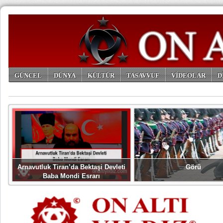
GÜNCEL
DÜNYA
KÜLTÜR
TASAVVUF
VİDEOLAR
D
ARŞİV
Arnavutluk Tiran’da Bektaşi Devleti
Görü
Baba Mondi Esrarı