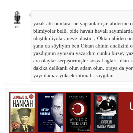
yazık abi bunlara. ne yapsınlar işte abilerine
c.d
bilmiyolar belli. bide havalı havalı sayımlarda
ulaştık diyolar. neye ulastın , Oktan abiden on
şunu da söyliyim ben Oktan abinin analizini 
yazdıgının aynısını yazardım cunku birsey ya
ara olaylar serpiştirmişler sosyal agları felan 
dakika delikanlı olun adam olun. oraya da y
yayınlamaz yüksek ihtimal.. saygılar.