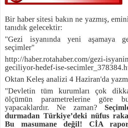
Bir haber sitesi bakın ne yazmış, emini
tanıdık gelecektir:
"Gezi isyanında yeni aşamaya geç
seçimler"
http://haber.rotahaber.com/gezi-isyan
geciliyor-hedef-ise-secimler_378384.
Oktan Keleş analizi 4 Haziran'da yazmı
"Devletin tüm kurumları çok dikkat
ölçümün parametrelerine göre b
yapacaklardır. Ne zaman?
Seçim
durmadan Türkiye’deki nüfus rakam
Bu masumane değil! CİA raporla