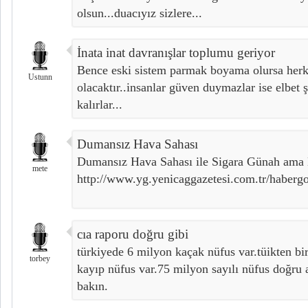
olsun...duacıyız sizlere...
İnata inat davranışlar toplumu geriyor
Bence eski sistem parmak boyama olursa her
Ustunn
olacaktır..insanlar güven duymazlar ise elbet ş
kalırlar...
Dumansız Hava Sahası
Dumansız Hava Sahası ile Sigara Günah ama B
mete
http://www.yg.yenicaggazetesi.com.tr/haberg
cıa raporu doğru gibi
türkiyede 6 milyon kaçak nüfus var.tüikten bir
torbey
kayıp nüfus var.75 milyon sayılı nüfus doğru
bakın.