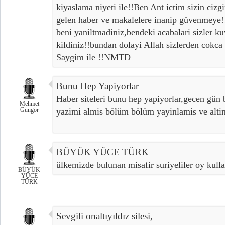
kiyaslama niyeti ile!!Ben Ant ictim sizin ciz
gelen haber ve makalelere inanip güvenmeye!!
beni yaniltmadiniz,bendeki acabalari sizler k
kildiniz!!bundan dolayi Allah sizlerden cokca
Saygim ile !!NMTD
Bunu Hep Yapiyorlar
Haber siteleri bunu hep yapiyorlar,gecen gün 
Mehmet
Güngör
yazimi almis bölüm bölüm yayinlamis ve altin
BÜYÜK YÜCE TÜRK
ülkemizde bulunan misafir suriyeliler oy kull
BÜYÜK
YÜCE
TÜRK
Sevgili onaltıyıldız silesi,