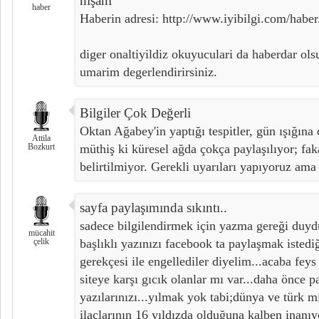
nişanı
haber
Haberin adresi: http://www.iyibilgi.com/hab
diger onaltiyildiz okuyuculari da haberdar ol
umarim degerlendirirsiniz.
Bilgiler Çok Değerli
Oktan Ağabey'in yaptığı tespitler, gün ışığına 
Attila
Bozkurt
müthiş ki küresel ağda çokça paylaşılıyor; fak
belirtilmiyor. Gerekli uyarıları yapıyoruz ama 
sayfa paylaşımında sıkıntı..
sadece bilgilendirmek için yazma gereği duydu
mücahit
çelik
başlıklı yazınızı facebook ta paylaşmak iste
gerekçesi ile engellediler diyelim...acaba fey
siteye karşı gıcık olanlar mı var...daha önce 
yazılarınızı...yılmak yok tabi;dünya ve türk mil
ilaçlarının 16 yıldızda olduğuna kalben inanı