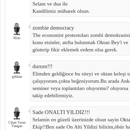
Selam ve dua ile
Kandilimiz mübarek olsun.
zombie democracy
The economist protestoları zombi demokrasis
Mete
konu etsinler, atıfta bulunmak Oktan Bey'i ve 
gösterip fikir eklemek erdem olsa gerek.
durum!!!
Elimden geldiğince bu siteyi ve oktan keleşi 
gökhan
çalışıyorum.çokta beğeniyorum.Bu arada Ankar
seminer veya toplantıları oluyormu? oluyorsa
takip edebilirmiyiz.
Sade ONALTI YILDIZ!!!
Selamin en güzeli üzerinizde olsun sayin Okt
Cihan Turan
Yatagan
Ekip!!Ben sade On Alti Yildizi bilirim,öbür h