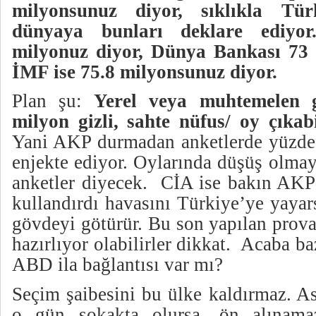
milyonsunuz diyor, sıklıkla T
dünyaya bunları deklare ediyo
milyonuz diyor, Dünya Bankası 73 
İMF ise 75.8 milyonsunuz diyor.
Plan şu:
Yerel veya muhtemelen g
milyon gizli, sahte nüfus/ oy çıkabi
Yani AKP durmadan anketlerde yüzde e
enjekte ediyor. Oylarında düşüş olmay
anketler diyecek.
CİA ise bakın AKP 
kullandırdı havasını Türkiye’ye yayar
gövdeyi götürür. Bu son yapılan prov
hazırlıyor olabilirler dikkat. Acaba ba
ABD ila bağlantısı var mı?
Seçim şaibesini bu ülke kaldırmaz. As
o gün sokakta olursa, ön alınamaz