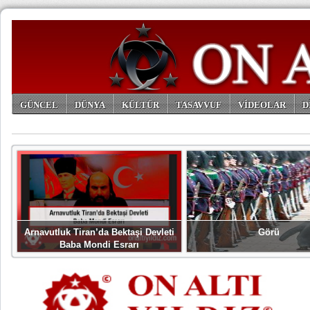
GÜNCEL
DÜNYA
KÜLTÜR
TASAVVUF
VİDEOLAR
D
ARŞİV
Arnavutluk Tiran’da Bektaşi Devleti
Görü
Baba Mondi Esrarı