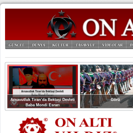
GÜNCEL
DÜNYA
KÜLTÜR
TASAVVUF
VİDEOLAR
D
ARŞİV
Arnavutluk Tiran’da Bektaşi Devleti
Görü
Baba Mondi Esrarı