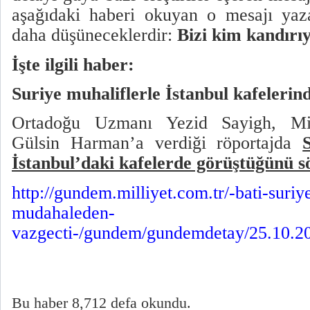
aşağıdaki haberi okuyan o mesajı yaza
daha düşüneceklerdir:
Bizi kim kandırı
İşte ilgili haber:
Suriye muhaliflerle İstanbul kafeleri
Ortadoğu Uzmanı Yezid Sayigh, Mill
Gülsin Harman’a verdiği röportajda
İstanbul’daki kafelerde görüştüğünü s
http://gundem.milliyet.com.tr/-bati-suriy
mudahaleden-
vazgecti-/gundem/gundemdetay/25.10.20
Bu haber 8,712 defa okundu.