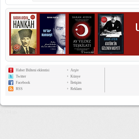
Haber Bülteni eklentisi
Arşiv
Twitter
Künye
Facebook
İletişim
RSS
Reklam
6,334 µs