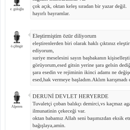
çok açık, oktan keleş sıradan bir yazar değil.
e. güloğlu
hayırlı bayramlar.
Eleştirmiştim özür diliyorum
eleştirenlerden biri olarak haklı çıktınız eleşti
ö.çilingir
ediyorum,
suriye meselesini sayın başbakanın kişiselleşti
görüyorum,esed gitsin yerine şara gelsin dedi
şara esedin ve rejiminin ikinci adamı ne değ
esed,hak vermeye başladım.Aklım karışmadı d
DERUNİ DEVLET HERYERDE
Tuvaletçi çoban balıkçı demirci,vs kaçmaz aga 
Alperen
ilmunatinin çekeceği var.
oktan babamız Allah seni başımızdan eksik et
bağışlaya,amin.