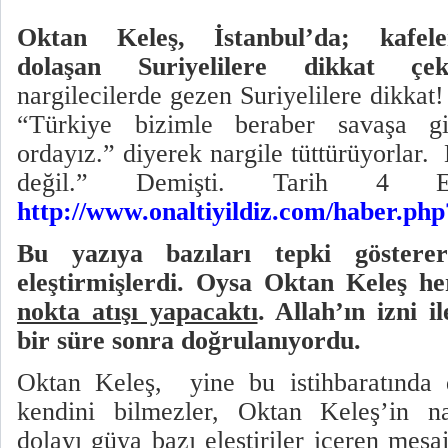
Oktan Keleş, İstanbul’da; kafeler
dolaşan Suriyelilere dikkat ç
nargilecilerde gezen Suriyelilere dikkat!
“Türkiye bizimle beraber savaşa g
ordayız.” diyerek nargile tüttürüyorlar.
değil.” Demişti. Tarih 4 
http://www.onaltiyildiz.com/haber.ph
Bu yazıya bazıları tepki göstere
eleştirmişlerdi. Oysa Oktan Keleş he
nokta atışı yapacaktı
. Allah’ın izni i
bir süre sonra doğrulanıyordu.
Oktan Keleş,
yine bu istihbaratında 
kendini bilmezler, Oktan Keleş’in na
dolayı güya bazı eleştiriler içeren mes