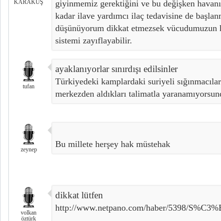
KARAKUŞ
giyinmemiz gerektiğini ve bu değişken havan
kadar ilave yardımcı ilaç tedavisine de başlan
düşünüyorum dikkat etmezsek vücudumuzun ha
sistemi zayıflayabilir.
ayaklanıyorlar sınırdışı edilsinler
Türkiyedeki kamplardaki suriyeli sığınmacılar 
tufan
merkezden aldıkları talimatla yaranamıyorsun
Bu millete herşey hak müstehak
zeynep
dikkat lütfen
http://www.netpano.com/haber/5398/S%C3
volkan
öztürk