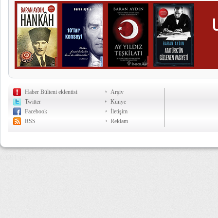
Haber Bülteni eklentisi
Arşiv
Twitter
Künye
Facebook
İletişim
RSS
Reklam
6,691 µs