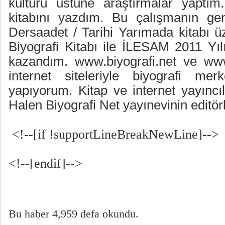
kültürü üstüne araştırmalar yaptı
kitabını yazdım. Bu çalışmanın geni
Dersaadet / Tarihi Yarımada kitabı ü
Biyografi Kitabı ile İLESAM 2011 Yıl
kazandım. www.biyografi.net ve www.
internet siteleriyle biyografi merk
yapıyorum. Kitap ve internet yayıncı
Halen Biyografi Net yayınevinin edit
<!--[if !supportLineBreakNewLine]-->
<!--[endif]-->
Bu haber 4,959 defa okundu.