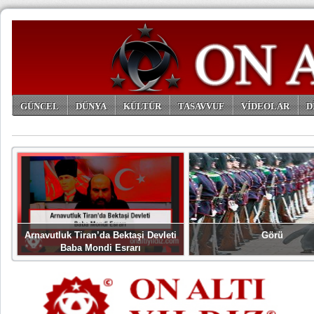
GÜNCEL
DÜNYA
KÜLTÜR
TASAVVUF
VİDEOLAR
D
ARŞİV
Arnavutluk Tiran’da Bektaşi Devleti
Görü
Baba Mondi Esrarı