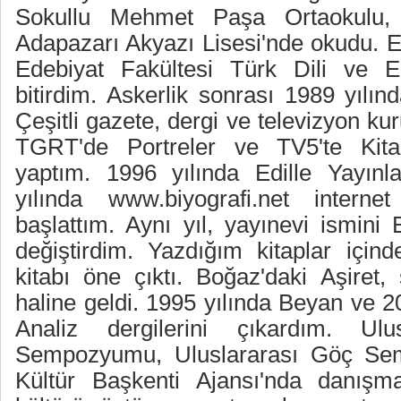
Sokullu Mehmet Paşa Ortaokulu, 
Adapazarı Akyazı Lisesi'nde okudu. 
Edebiyat Fakültesi Türk Dili ve E
bitirdim. Askerlik sonrası 1989 yılın
Çeşitli gazete, dergi ve televizyon kur
TGRT'de Portreler ve TV5'te Kitab
yaptım. 1996 yılında Edille Yayınl
yılında www.biyografi.net internet
başlattım. Aynı yıl, yayınevi ismini 
değiştirdim. Yazdığım kitaplar içind
kitabı öne çıktı. Boğaz'daki Aşiret, 
haline geldi. 1995 yılında Beyan ve 2
Analiz dergilerini çıkardım. Ulu
Sempozyumu, Uluslararası Göç S
Kültür Başkenti Ajansı'nda danışma