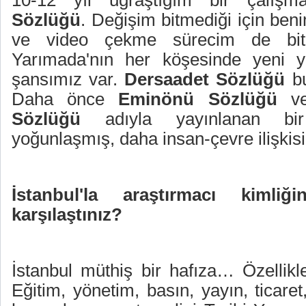
10-12 yıl uğraştığım bir çalı
Sözlüğü
. Değişim bitmediği için beni
ve video çekme sürecim de bitmi
Yarımada'nın her köşesinde yeni y
şansımız var.
Dersaadet Sözlüğü
bu
Daha önce
Eminönü Sözlüğü
v
Sözlüğü
adıyla yayınlanan bi
yoğunlaşmış, daha insan-çevre ilişkis
İstanbul'la araştırmacı kimli
karşılaştınız?
İstanbul müthiş bir hafıza… Özellik
Eğitim, yönetim, basın, yayın, ticaret,