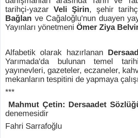
danışmanları arasında Tarih ve Tab
tarihçi-yazar
Veli Şirin
, şehir tarih
Bağlan
ve Cağaloğlu'nun duayen yayı
Yayınları yönetmeni
Ömer Ziya Belvir
Alfabetik olarak hazırlanan
Dersaa
Yarımada'da bulunan temel tarih
yayınevleri, gazeteler, eczaneler, kah
mekanların tespitini de yapmaya çalışı
***
Mahmut Çetin: Dersaadet Sözlüğ
denemesidir
Fahri Sarrafoğlu