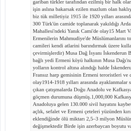
gariban türkler tarafından ezilmiş bir halk ol
işin aslına bakarsak ezilen mazlum olan hakl
biz tük milletiyiz 1915 ile 1920 yılları arasın
300 Türk'ün camide toplanarak yakıldığı Arda
Mahallesi'ndeki Yanık Cami'de olay15 Mart
Ermenilerin Mahmudiye'de Müslümanlarını top
camileri kendi atlarini barındırmak üzere kull
çevirmişlerdir) Musa Dağ İsyanı İskenderun
bağlı yedi Ermeni köyü halkının Musa Dağı'
yolların kontrol altına alındığı halde İskender
Fransız harp gemisinin Ermeni teroristleri ve 
olay1914-1918 yılları arasında ayaklanmalar 
çıkan çatışmalarda Doğu Anadolu ve Kafkas
göçmen durumuna düşmüş.1,000,000 Kafkasy
Anadoluya gelen 130.000 sivil hayatını kaybet
açlık, sefalet ve Ermeni çeteleri yüzünden kırı
eklendiğinde ölü miktarı 2,5–3 milyon Müslü
değişmektedir Birde işin azerbaycan boyutu 