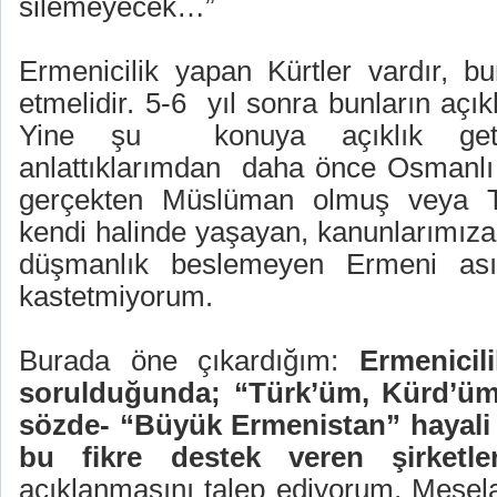
silemeyecek…”
Ermenicilik yapan Kürtler vardır, bu
etmelidir. 5-6
yıl sonra bunların açık
Yine şu
konuya açıklık get
anlattıklarımdan
daha önce Osmanlı 
gerçekten Müslüman olmuş veya Tü
kendi halinde yaşayan, kanunlarımıza
düşmanlık beslemeyen Ermeni asıll
kastetmiyorum.
Burada öne çıkardığım:
Ermenicil
sorulduğunda; “Türk’üm, Kürd’üm”
sözde- “Büyük Ermenistan” hayal
bu fikre destek veren şirketler
açıklanmasını talep ediyorum. Mesel