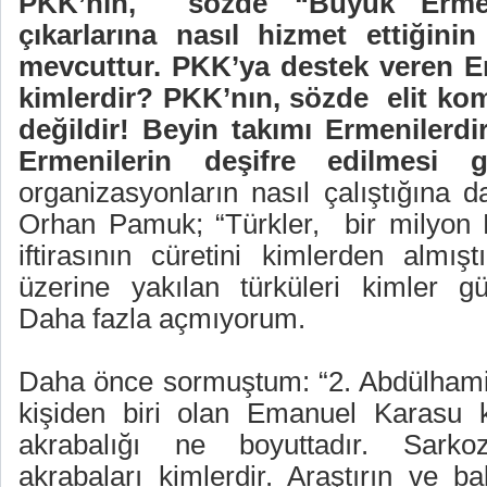
PKK’nın,
sözde “Büyük Ermen
çıkarlarına nasıl hizmet ettiğinin
mevcuttur. PKK’ya destek veren Erm
kimlerdir? PKK’nın, sözde
elit kom
değildir! Beyin takımı Ermenilerdi
Ermenilerin deşifre edilmesi g
organizasyonların nasıl çalıştığına d
Orhan Pamuk; “Türkler,
bir milyon 
iftirasının cüretini kimlerden almış
üzerine yakılan türküleri kimler g
Daha fazla açmıyorum.
Daha önce sormuştum: “2. Abdülhamit'i
kişiden biri olan Emanuel Karasu k
akrabalığı ne boyuttadır. Sarkozy
akrabaları kimlerdir. Araştırın ve ba