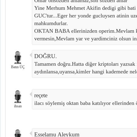
Onlar onsozden anlamaz,son sozden anlar"
Yine Merhum Mehmet Akifin dedigi gibi bati t
GUC'tur...Eger her yonde gucluysen atinin u
mahkumdurlar.
OKTAN BABA ellerinizden operim.Mevlam k
vermesin,Mevlam yar ve yardimciniz olsun ins
DOĞRU.
Tamamen doğru.Hatta diğer kriptoları yazsak 
Batın ÜÇ
aydınlansa,uyansa,kimler hangi kademede nele
reçete
ilacı söylemiş oktan baba katılıyor ellerinde
ihsan
Esselamu Aleykum