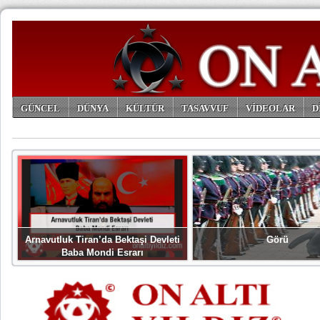
GÜNCEL
DÜNYA
KÜLTÜR
TASAVVUF
VİDEOLAR
D
ARŞİV
Arnavutluk Tiran’da Bektaşi Devleti
Görü
Baba Mondi Esrarı