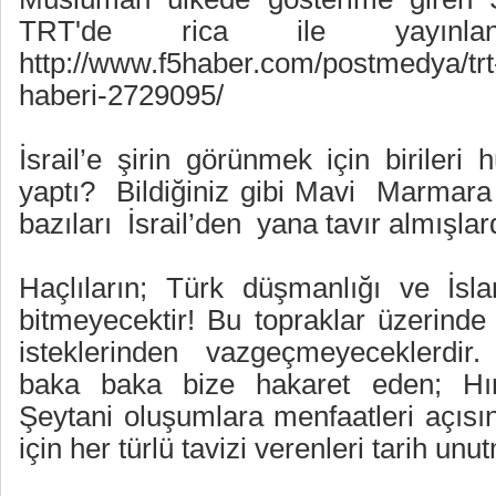
TRT'de rica ile yayınlan
http://www.f5haber.com/postmedya/trt-
haberi-2729095/
İsrail’e şirin görünmek için birileri
yaptı?
Bildiğiniz gibi Mavi
Marmara 
bazıları
İsrail’den
yana tavır almışlar
Haçlıların; Türk düşmanlığı ve İsl
bitmeyecektir! Bu topraklar üzerinde 
isteklerinden vazgeçmeyeceklerdi
baka baka bize hakaret eden; Hır
Şeytani oluşumlara menfaatleri açısı
için her türlü tavizi verenleri tarih unu