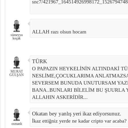
snc7/421967_164514926998172_1526794748
ALLAH razı olsun hocam
sümeyya
koçak
TÜRK
O PAPAZIN HEYKELİNİN ALTINDAKİ T
MURAT
GÜLŞAN
NESLİME,ÇOCUKLARIMA ANLATMAZS
SEVERSEM BUNUDA UNUTURSAM YAZ
BANA..BUNLARI BİLELİM BU ŞUURLA
ALLAHIN ASKERİDİR...
Okatan bey yanlış yeri ikaz ediyorsunuz.
İkaz ettiğniz yerde ne kadar cripto var acaba?
osmanlı