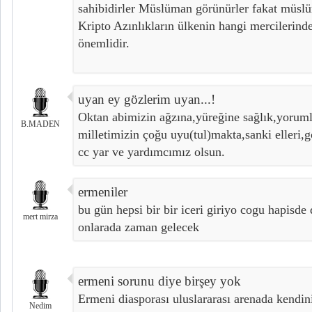
sahibidirler Müslüman görünürler fakat müslü
Kripto Azınlıkların ülkenin hangi mercilerind
önemlidir.
uyan ey gözlerim uyan...!
Oktan abimizin ağzına,yüreğine sağlık,yoruml
B.MADEN
milletimizin çoğu uyu(tul)makta,sanki elleri,
cc yar ve yardımcımız olsun.
ermeniler
bu gün hepsi bir bir iceri giriyo cogu hapisde 
mert mirza
onlarada zaman gelecek
ermeni sorunu diye birşey yok
Ermeni diasporası uluslararası arenada kendi
Nedim