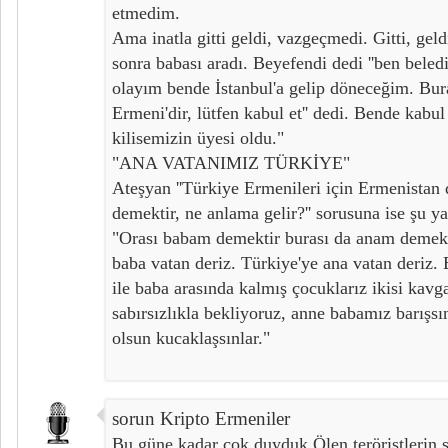
etmedim.
Ama inatla gitti geldi, vazgeçmedi. Gitti, geldi
sonra babası aradı. Beyefendi dedi ''ben bele
olayım bende İstanbul'a gelip döneceğim. Bur
Ermeni'dir, lütfen kabul et'' dedi. Bende kabul 
kilisemizin üyesi oldu."
"ANA VATANIMIZ TÜRKİYE"
Ateşyan ''Türkiye Ermenileri için Ermenistan
demektir, ne anlama gelir?'' sorusuna ise şu ya
"Orası babam demektir burası da anam demekt
baba vatan deriz. Türkiye'ye ana vatan deriz.
ile baba arasında kalmış çocuklarız ikisi kavg
sabırsızlıkla bekliyoruz, anne babamız barışsın
olsun kucaklaşsınlar."
sorun Kripto Ermeniler
Bu güne kadar çok duyduk.Ölen teröristlerin 