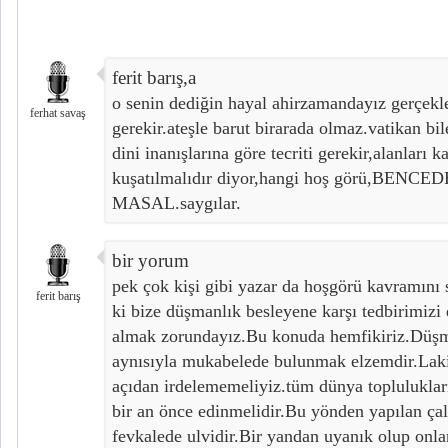
ferit barış,a
o senin dediğin hayal ahirzamandayız gerçek
ferhat savaş
gerekir.ateşle barut birarada olmaz.vatikan bi
dini inanışlarına göre tecriti gerekir,alanları k
kuşatılmalıdır diyor,hangi hoş görü,BE
MASAL.saygılar.
bir yorum
pek çok kişi gibi yazar da hoşgörü kavramını s
ferit barış
ki bize düşmanlık besleyene karşı tedbirimizi e
almak zorundayız.Bu konuda hemfikiriz.Düşma
aynısıyla mukabelede bulunmak elzemdir.Lak
açıdan irdelememeliyiz.tüm dünya topluluklar
bir an önce edinmelidir.Bu yönden yapılan ça
fevkalede ulvidir.Bir yandan uyanık olup onlar