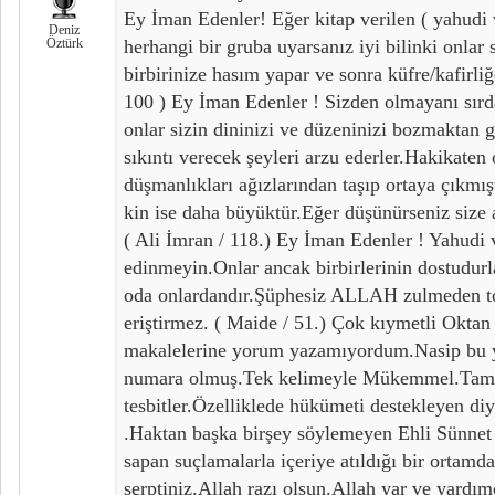
Ey İman Edenler! Eğer kitap verilen ( yahudi v
Deniz
Öztürk
herhangi bir gruba uyarsanız iyi bilinki onlar
birbirinize hasım yapar ve sonra küfre/kafirliğ
100 ) Ey İman Edenler ! Sizden olmayanı sır
onlar sizin dininizi ve düzeninizi bozmaktan 
sıkıntı verecek şeyleri arzu ederler.Hakikaten 
düşmanlıkları ağızlarından taşıp ortaya çıkmış
kin ise daha büyüktür.Eğer düşünürseniz size a
( Ali İmran / 118.) Ey İman Edenler ! Yahudi v
edinmeyin.Onlar ancak birbirlerinin dostudurl
oda onlardandır.Şüphesiz ALLAH zulmeden t
eriştirmez. ( Maide / 51.) Çok kıymetli Okt
makalelerine yorum yazamıyordum.Nasip bu y
numara olmuş.Tek kelimeyle Mükemmel.Tam 
tesbitler.Özelliklede hükümeti destekleyen diya
.Haktan başka birşey söylemeyen Ehli Sünnet 
sapan suçlamalarla içeriye atıldığı bir ortamd
serptiniz.Allah razı olsun.Allah yar ve yardım