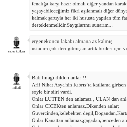
fenalığa karşı hazır olmalı diğer yandan karakt
yaşayabileceğimiz fikri aşılanmalı diğer düny
kalmak şartıyla her iki hususta yapılan tüm faa
desteklenmelidir.Saygılarımı sunarım...
ergenekoncu lakabı almana az kalmış
üstadım çok ileri gitmişsin artık birileri için vı
sabar kutkan
Bati hnagi dilden anlar!!!!
Arif Nihat Asya'nin Kıbrıs’ta katliama girise
mikail
soyle bir siiri vardi.
Onlar LUTFEN den anlamaz , ULAN dan anl
Onlar CICEKten anlamaz,Dikenden anlar;
Guvercinden,kelebekten degil,Dogandan,Karta
Onlar Kanattan anlamaz;gagadan,penceden an