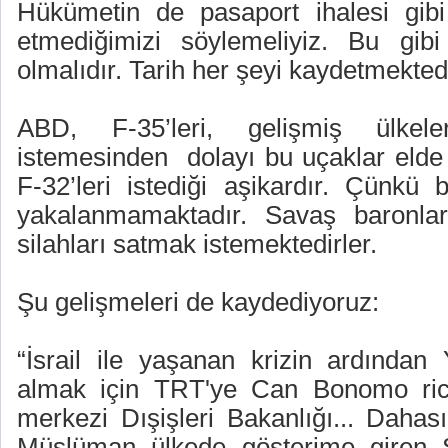
Hükümetin de pasaport ihalesi gibi g
etmediğimizi söylemeliyiz. Bu gib
olmalıdır. Tarih her şeyi kaydetmektedi
ABD, F-35’leri, gelişmiş ülkel
istemesinden
dolayı bu uçaklar elde
F-32’leri istediği aşikardır. Çünkü 
yakalanmamaktadır. Savaş baronları
silahları satmak istemektedirler.
Şu gelişmeleri de kaydediyoruz:
“İsrail ile yaşanan krizin ardından 
almak için TRT'ye Can Bonomo rica
merkezi Dışişleri Bakanlığı... Dahası
Müslüman ülkede gösterime giren 