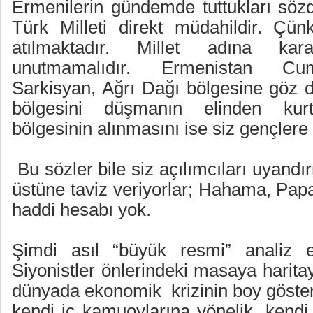
Ermenilerin gündemde tuttukları sözd
Türk Milleti direkt müdahildir. Çünk
atılmaktadır. Millet adına kar
unutmamalıdır. Ermenistan Cu
Sarkisyan, Ağrı Dağı bölgesine göz d
bölgesini düşmanın elinden kur
bölgesinin alınmasını ise siz gençlere 
Bu sözler bile siz açılımcıları uyand
üstüne taviz veriyorlar; Hahama, Papa
haddi hesabı yok.
Şimdi asıl “büyük resmi” analiz e
Siyonistler önlerindeki masaya harita
dünyada ekonomik
krizinin boy göst
kendi iç kamuoylarına yönelik, kendi 