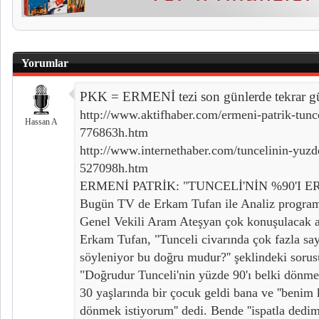
Yorumlar
PKK = ERMENİ tezi son günlerde tekrar 
http://www.aktifhaber.com/ermeni-patrik-tunc
Hassan A
776863h.htm
http://www.internethaber.com/tuncelinin-yuz
527098h.htm
ERMENİ PATRİK: "TUNCELİ'NİN %90'I ER
Bugün TV de Erkam Tufan ile Analiz programı
Genel Vekili Aram Ateşyan çok konuşulacak a
Erkam Tufan, "Tunceli civarında çok fazla sa
söyleniyor bu doğru mudur?'' şeklindeki sorus
"Doğrudur Tunceli'nin yüzde 90'ı belki dönme
30 yaşlarında bir çocuk geldi bana ve ''benim 
dönmek istiyorum'' dedi. Bende ''ispatla dedim