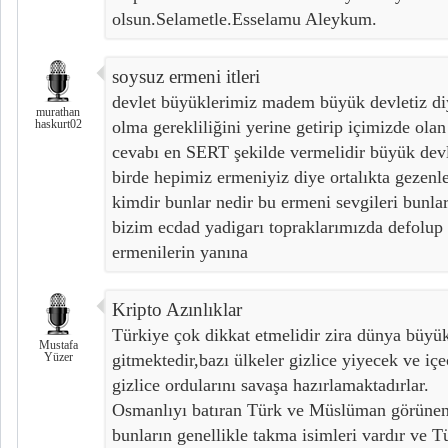
olsun.Selametle.Esselamu Aleykum.
soysuz ermeni itleri
devlet büyüklerimiz madem büyük devletiz di
murathan
haskurt02
olma gerekliliğini yerine getirip içimizde olan
cevabı en SERT şekilde vermelidir büyük devl
birde hepimiz ermeniyiz diye ortalıkta gezenl
kimdir bunlar nedir bu ermeni sevgileri bunlar
bizim ecdad yadigarı topraklarımızda defolup g
ermenilerin yanına
Kripto Azınlıklar
Türkiye çok dikkat etmelidir zira dünya büyü
Mustafa
Yüzer
gitmektedir,bazı ülkeler gizlice yiyecek ve i
gizlice ordularını savaşa hazırlamaktadırlar.
Osmanlıyı batıran Türk ve Müslüman görünen 
bunların genellikle takma isimleri vardır ve 