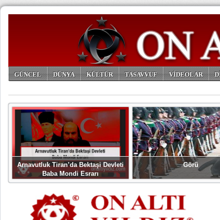
GÜNCEL
DÜNYA
KÜLTÜR
TASAVVUF
VİDEOLAR
D
ARŞİV
Arnavutluk Tiran’da Bektaşi Devleti
Görü
Baba Mondi Esrarı