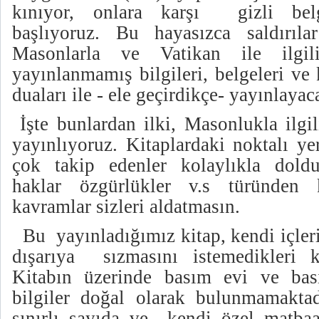
kınıyor, onlara karşı gizli belg
başlıyoruz. Bu hayasızca saldırıla
Masonlarla ve Vatikan ile ilgi
yayınlanmamış bilgileri, belgeleri ve 
duaları ile - ele geçirdikçe- yayınlaya
İşte bunlardan ilki, Masonlukla ilgil
yayınlıyoruz. Kitaplardaki noktalı ye
çok takip edenler kolaylıkla doldura
haklar özgürlükler v.s türünden 
kavramlar sizleri aldatmasın.
Bu yayınladığımız kitap, kendi içleri
dışarıya sızmasını istemedikleri kit
Kitabın üzerinde basım evi ve basıl
bilgiler doğal olarak bulunmamaktad
sınırlı sayıda ve kendi özel matbaal