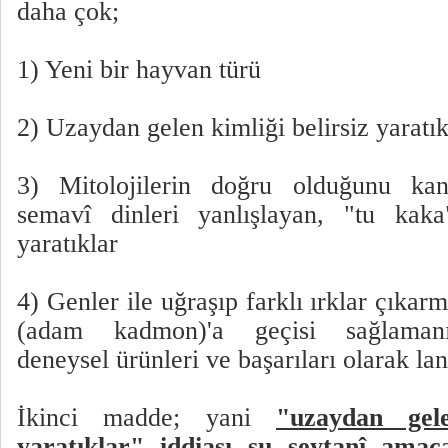
daha çok;
1) Yeni bir hayvan türü
2) Uzaydan gelen kimliği belirsiz yaratık
3) Mitolojilerin doğru olduğunu kanı
semavî dinleri yanlışlayan, "tu kaka
yaratıklar
4) Genler ile uğraşıp farklı ırklar çıkar
(adam kadmon)'a geçisi sağlamanı
deneysel ürünleri ve başarıları olarak lan
İkinci madde; yani
"uzaydan gele
yaratıklar" iddiası şu şeytanî amac