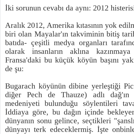
İki sorunun cevabı da aynı: 2012 histeris
Aralık 2012, Amerika kıtasının yok edil
biri olan Mayalar'ın takviminin bitiş tarih
batıda- çeşitli medya organları taraf
olarak insanların aklına kazınmaya 
Fransa'daki bu küçük köyün başını ya
de şu:
Bugarach köyünün dibine yerleştiği Pi
diğer Pech de Thauze) adlı dağ'ın a
medeniyeti bulunduğu söylentileri ta
İddiaya göre, bu dağın içinde bekleye
dünyanın sonu gelince, seçtikleri "şanslı
dünyayı terk edeceklermiş. İşte onbin