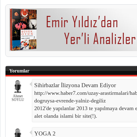
Yorumlar
Sihirbazlar İlizyona Devam Ediyor
http://www.haber7.com/uzay-arastirmalari/ha
Ahmet
SOYLU
dogruysa-evrende-yalniz-degiliz
2012'de yapılanlar 2013 te yapılmaya devam 
alet olanda islami bir site(!).
YOGA 2