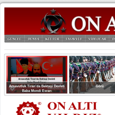
GÜNCEL
DÜNYA
KÜLTÜR
TASAVVUF
VİDEOLAR
D
ARŞİV
Arnavutluk Tiran’da Bektaşi Devleti
Görü
Baba Mondi Esrarı