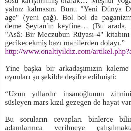
sosu karıştırılmış olarak… Meşhur yo
yalnız kalmasın. Bunu "Yeni Dünya D
age" (yeni çağ). Bol bol da paganizm
deme Şeytan'ın keyfine… (Bu arada, m
"Asâ: Bir Meczubun Rüyası-4" kitabını
gecikecekmiş bazı manilerden dolayı.”
http://www.onaltiyildiz.com/artikel.php?
Yine başka bir arkadaşımızın kaleme 
oyunları şu şekilde deşifre edilmişti:
“Uzun yıllardır insanoğlunun zihnini
süsleyen mars kızıl gezegen de hayat var
Bu soruların cevapları binlerce bili
adamlarınca verilmeye çalışılmakt