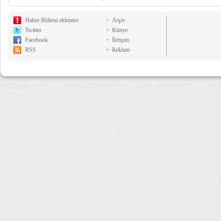
Haber Bülteni eklentisi
Arşiv
Twitter
Künye
Facebook
İletişim
RSS
Reklam
9,837 µs