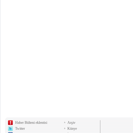
Haber Bülteni eklentisi
Arşiv
Twitter
Künye