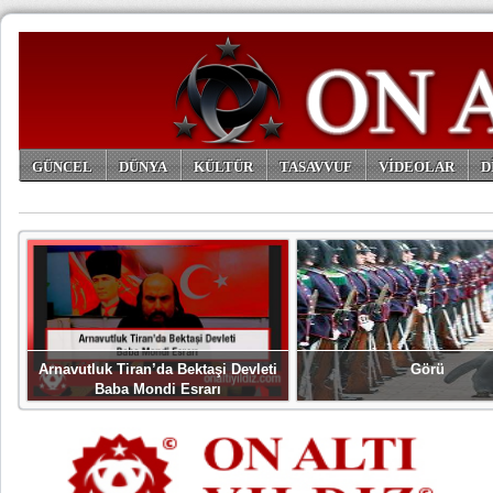
GÜNCEL
DÜNYA
KÜLTÜR
TASAVVUF
VİDEOLAR
D
ARŞİV
Arnavutluk Tiran’da Bektaşi Devleti
Görü
Baba Mondi Esrarı