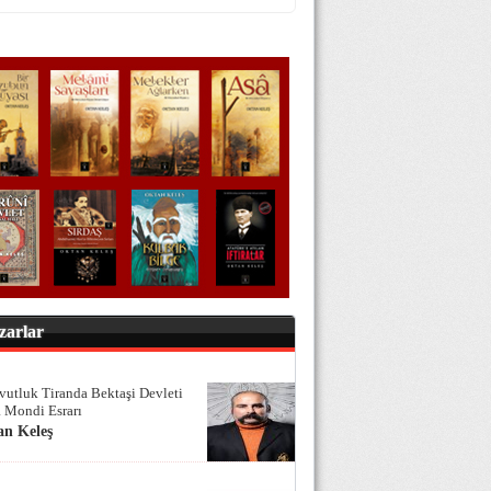
zarlar
vutluk Tiranda Bektaşi Devleti
 Mondi Esrarı
an Keleş