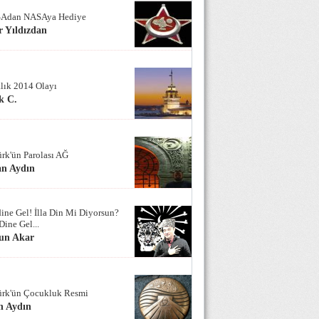
Adan NASAya Hediye
 Yıldızdan
alık 2014 Olayı
k C.
ürk'ün Parolası AĞ
an Aydın
ine Gel! İlla Din Mi Diyorsun?
Dine Gel...
un Akar
ürk'ün Çocukluk Resmi
n Aydın