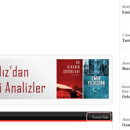
MAS
Emir
2 Ar
Tarı
Atat
Bar
Kend
Ken 
Ork
+ Yorum Ekle
Atat
Oza