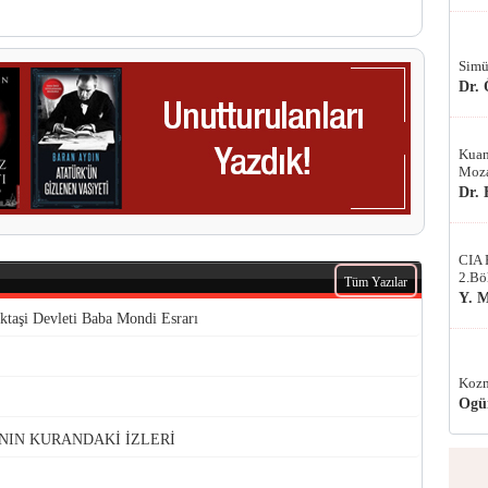
Simü
Dr.
Kuan
Moza
Dr.
CIA 
2.Bö
Tüm Yazılar
Y. 
ktaşi Devleti Baba Mondi Esrarı
Kozm
Ogü
NIN KURANDAKİ İZLERİ