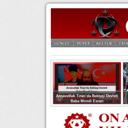
GÜNCEL
DÜNYA
KÜLTÜR
TASA
ARŞİV
Arnavutluk Tiran’da Bektaşi Devleti
Baba Mondi Esrarı