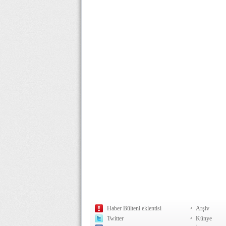
Haber Bülteni eklentisi
Arşiv
Twitter
Künye