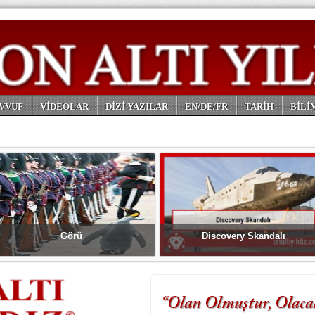
VVUF
VİDEOLAR
DİZİ YAZILAR
EN/DE/FR
TARİH
BİLİ
Görü
Discovery Skandalı