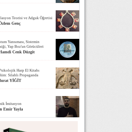
lasyon Teorisi ve Adguk Öğretisi
 Özlem Genç
tum Yansıması, Sistemin
iği, Yap Boz'un Görücüleri
 Hamdi Cenk Düzgit
Psikolojik Harp El Kitabı
lüm: Silahlı Propaganda
Murat YİĞİT
ik İmitasyon
n Emir Yayla