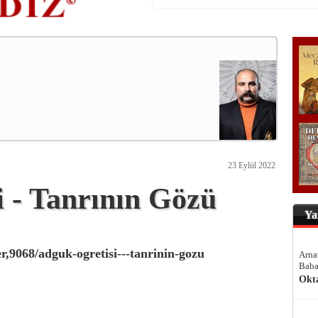
23 Eylül 2022
 - Tanrının Gözü
Ya
r,9068/adguk-ogretisi---tanrinin-gozu
Arna
Baba
Okt