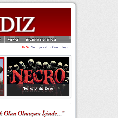
M
MİZAH
BİZİM KÖY ODASI
Necro: Dijital Büyü