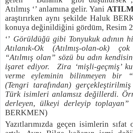
Atılmış ‘’ anlamına gelir. Yani
ATILMI
araştırırken aynı şekilde Haluk BE
konuya değinildiğini gördüm, Resim 2 
‘’
Görüldüğü gibi Tonyukuk adının hi
Atılanık-Ok (Atılmış-olan-ok) ço
“Atılmış olan” sözü bu adın kendisin
işaret ediyor.
Zira ‘mişli-geçmiş’ k
verme eyleminin bilinmeyen bir “v
(Tengri tarafından) gerçekleştirilmiş
Türk isimleri anlamsız değillerdi. Örn
derleyen, ülkeyi derleyip toplayan”
BERKMEN)
Yazıtlarımızda geçen isimlerin sıfat