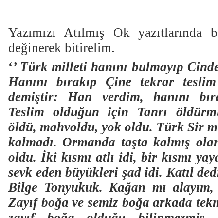
Yazımızı Atılmış Ok yazıtlarında b
değinerek bitirelim.
‘
’ Türk milleti hanını bulmayıp Cinde
Hanını bırakıp Çine tekrar teslim
demiştir: Han verdim, hanını bır
Teslim olduğun için Tanrı öldürmü
öldü, mahvoldu, yok oldu. Türk Sir mi
kalmadı. Ormanda taşta kalmış olan
oldu. İki kısmı atlı idi, bir kısmı yay
sevk eden büyükleri şad idi. Katıl ded
Bilge Tonyukuk. Kağan mı alayım,
Zayıf boğa ve semiz boğa arkada tekm
zayıf boğa olduğu bilinmezmiş d