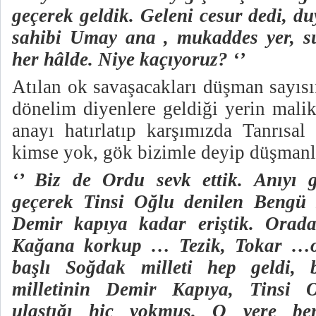
geçerek geldik. Geleni cesur dedi, d
sahibi Umay ana , mukaddes yer, su
her hâlde. Niye kaçıyoruz? ‘’
Atılan ok savaşacakları düşman sayıs
dönelim diyenlere geldiği yerin mali
anayı hatırlatıp karşımızda Tanrısal
kimse yok, gök bizimle deyip düşmanla
‘’ Biz de Ordu sevk ettik. Anıyı g
geçerek Tinsi Oğlu denilen Bengü 
Demir kapıya kadar eriştik. Orad
Kağana korkup … Tezik, Tokar …o
başlı Soğdak milleti hep geldi
milletinin Demir Kapıya, Tinsi 
ulaştığı hiç yokmuş. O yere be