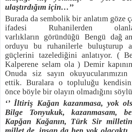
ulaştırdığım için…’’
Burada da sembolik bir anlatım göze ç
ifadesi Ruhanilerden o
varlıkların
göründüğü
Bengü
dağ an
orduyu bu ruhanilerle buluşturup a
güçlerini tazelediğini anlatıyor. ( 
Kalperene selam ola ) Demir kapının
Onuda siz sayın okuyucularımızın 
ettik. Buralara o topluluğu kendisin
önce böyle bir olayın olmadığını söylü
‘’ İltiriş Kağan kazanmasa, yok ol
Bilge Tonyukuk, kazanmasam, be
Kapğan Kağanın, Türk Sir milletin
millet de, insan da hep yok olacaktı.