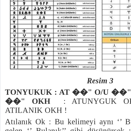
Resim 3
TONYUKUK : AT ��" O/U ��
��" OKH
: ATUNYGUK OK
ATILANIK OKH !
Atılanık Ok : Bu kelimeyi aynı ‘’ B
gelen ‘’ Bulanık’’ gibi düşünürsek ;