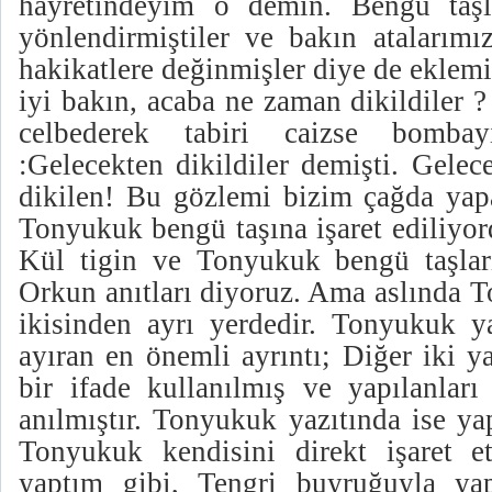
hayretindeyim o demin. Bengü taşla
yönlendirmiştiler ve bakın atalarımı
hakikatlere değinmişler diye de eklemiş
iyi bakın, acaba ne zaman dikildiler 
celbederek tabiri caizse bombay
:Gelecekten dikildiler demişti. Gelec
dikilen! Bu gözlemi bizim çağda yapa
Tonyukuk bengü taşına işaret ediliyor
Kül tigin ve Tonyukuk bengü taşlar
Orkun anıtları diyoruz. Ama aslında T
ikisinden ayrı yerdedir. Tonyukuk ya
ayıran en önemli ayrıntı; Diğer iki y
bir ifade kullanılmış ve yapılanları
anılmıştır. Tonyukuk yazıtında ise ya
Tonyukuk kendisini direkt işaret e
yaptım gibi, Tengri buyruğuyla yap