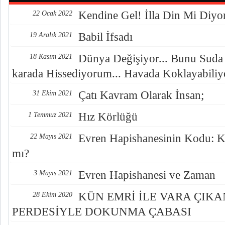
Kendine Gel! İlla Din Mi Diyo
22 Ocak 2022
Babil İfsadı
19 Aralık 2021
Dünya Değişiyor... Bunu Suda
18 Kasım 2021
karada Hissediyorum... Havada Koklayabili
Çatı Kavram Olarak İnsan;
31 Ekim 2021
Hız Körlüğü
1 Temmuz 2021
Evren Hapishanesinin Kodu: K
22 Mayıs 2021
mı?
Evren Hapishanesi ve Zaman
3 Mayıs 2021
KÜN EMRİ İLE VARA ÇIK
28 Ekim 2020
PERDESİYLE DOKUNMA ÇABASI