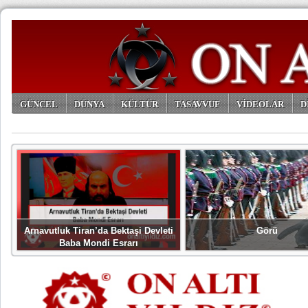
GÜNCEL
DÜNYA
KÜLTÜR
TASAVVUF
VİDEOLAR
D
ARŞİV
Arnavutluk Tiran’da Bektaşi Devleti
Görü
Baba Mondi Esrarı