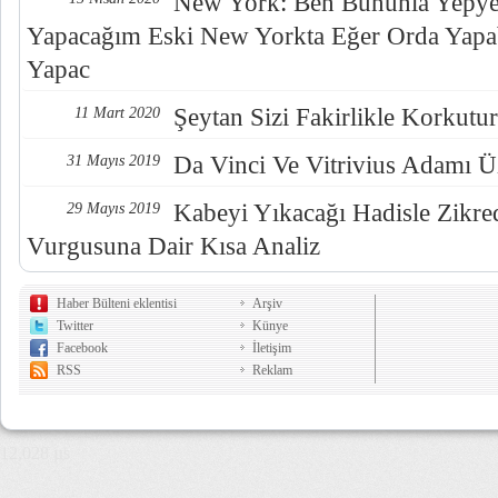
New York: Ben Bununla Yepyen
Yapacağım Eski New Yorkta Eğer Orda Yapab
Yapac
Şeytan Sizi Fakirlikle Korkutur
11 Mart 2020
Da Vinci Ve Vitrivius Adamı Üz
31 Mayıs 2019
Kabeyi Yıkacağı Hadisle Zikre
29 Mayıs 2019
Vurgusuna Dair Kısa Analiz
Haber Bülteni eklentisi
Arşiv
Twitter
Künye
Facebook
İletişim
RSS
Reklam
12,028 µs