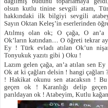
dağılmış budunu toparlamaya geldi,
olsun kutlu tinine sevgili atam, T
hakkındaki ilk bilgiyi sevgili atab
Sayın Oktan Keleş’in eserlerinden öğr
Atılmış olan ok; O çağa, O an’a a
Ok’ların katından… O öğreti tekrar ay
Ey ! Türk evladı atılan Ok’un nişa
Tonyukuk yazıtı gibi ) Oku !
Lazım gelen çağa, an’a atılan sen Ey 
Ok at ki çağları delsin ! hangi çağları
! Hakikat okunu sen atacaksın ! Bu
geçen ok ! Karanlığı delip geçen
parıldayan ok ! Atabeyim, Kutlu kağ