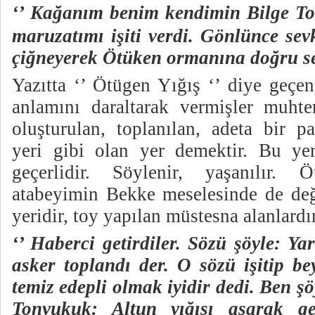
‘’
Kağanım benim kendimin Bilge Ton
maruzatımı işiti verdi. Gönlünce sev
çiğneyerek Ötüken ormanına doğru sev
Yazıtta ‘’ Ötügen Yığış ‘’ diye geçe
anlamını daraltarak vermişler muhte
oluşturulan, toplanılan, adeta bir p
yeri gibi olan yer demektir. Bu ye
geçerlidir. Söylenir, yaşanılır.
atabeyimin Bekke meselesinde de değ
yeridir, toy yapılan müstesna alanlard
‘’ Haberci getirdiler. Sözü şöyle: Ya
asker toplandı der. O sözü işitip be
temiz edepli olmak iyidir dedi. Ben ş
Tonyukuk: Altun yığışı aşarak gel