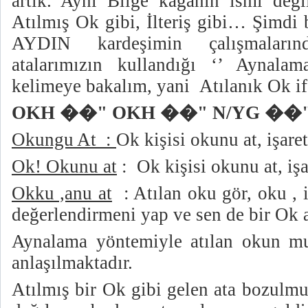
artık. Aynı Bilge kağanın ismi değil
Atılmış Ok gibi, İlteriş gibi… Şimdi 
AYDIN kardeşimin çalışmaları
atalarımızın kullandığı ‘’ Aynalam
kelimeye bakalım, yani
Atılanık Ok if
OKH ��" OKH ��" N/YG ��" 
Okungu At
:
Ok kişisi okunu at, işaret
Ok! Okunu at
:
Ok kişisi okunu at, işa
Okku ,anu at
: Atılan oku gör, oku , 
değerlendirmeni yap ve sen de bir Ok a
Aynalama yöntemiyle atılan okun mu
anlaşılmaktadır.
Atılmış bir Ok gibi gelen ata bozulmu