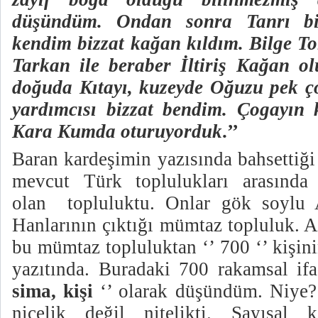
düşündüm. Ondan sonra Tanrı bil
kendim bizzat kağan kıldım. Bilge 
Tarkan ile beraber İltiriş Kağan o
doğuda Kıtayı, kuzeyde Oğuzu pek çok
yardımcısı bizzat bendim. Çogayın 
Kara Kumda oturuyorduk
.’’
Baran kardeşimin yazısında bahsettiği
mevcut Türk toplulukları arasında 
olan
topluluktu. Onlar gök soylu 
Hanlarının çıktığı mümtaz topluluk. A
bu mümtaz topluluktan ‘’ 700 ‘’ kişin
yazıtında. Buradaki 700 rakamsal if
sima, kişi
‘’ olarak düşündüm. Niye?
nicelik değil nitelikti. Sayısal k