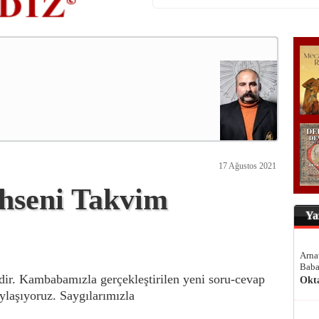
17 Ağustos 2021
hseni Takvim
Ya
Arna
Baba
ir. Kambabamızla gerçekleştirilen yeni soru-cevap
Okt
aylaşıyoruz. Saygılarımızla