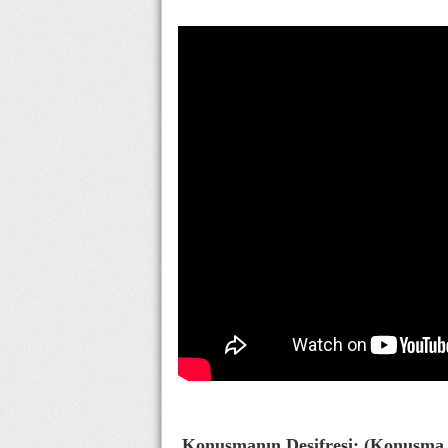
Konuşmanın Deşifresi: (Konuşma bi