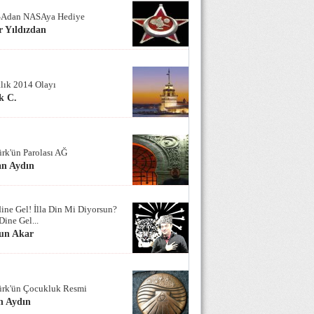
Adan NASAya Hediye
 Yıldızdan
alık 2014 Olayı
k C.
ürk'ün Parolası AĞ
an Aydın
ine Gel! İlla Din Mi Diyorsun?
Dine Gel...
un Akar
ürk'ün Çocukluk Resmi
n Aydın