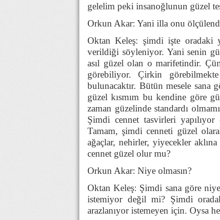
gelelim peki insanoğlunun güzel tesp
Orkun Akar: Yani illa onu ölçülen
Oktan Keleş: şimdi işte oradaki 
verildiği söyleniyor. Yani senin 
asıl güzel olan o marifetindir. Çü
görebiliyor. Çirkin görebilmekt
bulunacaktır. Bütün mesele sana gö
güzel kısmım bu kendine göre güz
zaman güzelinde standardı olmamış
Şimdi cennet tasvirleri yapılıyor
Tamam, şimdi cenneti güzel olarak
ağaçlar, nehirler, yiyecekler aklın
cennet güzel olur mu?
Orkun Akar: Niye olmasın?
Oktan Keleş: Şimdi sana göre niy
istemiyor değil mi? Şimdi oradak
arazlanıyor istemeyen için. Oysa he