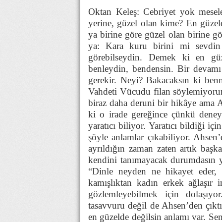
Oktan Keleş: Cebriyet yok mesele
yerine, güzel olan kime? En güzel
ya birine göre güzel olan birine gö
ya: Kara kuru birini mi sevdi
görebilseydin. Demek ki en güz
benleydin, bendensin. Bir devamı
gerekir. Neyi? Bakacaksın ki ben
Vahdeti Vücudu filan söylemiyoru
biraz daha deruni bir hikâye ama A
ki o irade gereğince çünkü deney
yaratıcı biliyor. Yaratıcı bildiği i
şöyle anlamlar çıkabiliyor. Ahsen
ayrıldığın zaman zaten artık başk
kendini tanımayacak durumdasın ya
“Dinle neyden ne hikayet eder, a
kamışlıktan kadın erkek ağlaşır 
gözlemleyebilmek için dolaşıyo
tasavvuru değil de Ahsen’den çıktığ
en güzelde değilsin anlamı var. Se