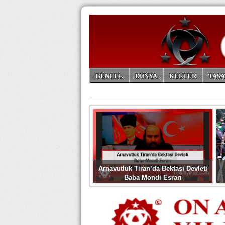
GÜNCEL
DÜNYA
KÜLTÜR
TASA
ARŞİV
Arnavutluk Tiran’da Bektaşi Devleti
Baba Mondi Esrarı