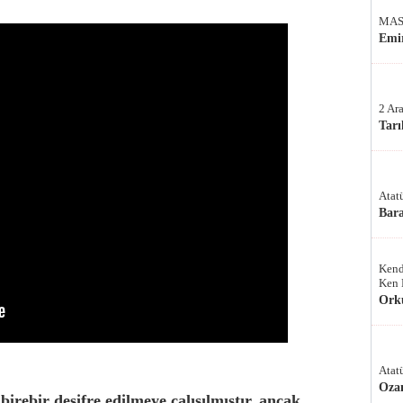
MAS
Emir
2 Ar
Tarı
Atat
Bar
Kend
Ken 
Ork
Atat
Oza
rebir deşifre edilmeye çalışılmıştır, ancak