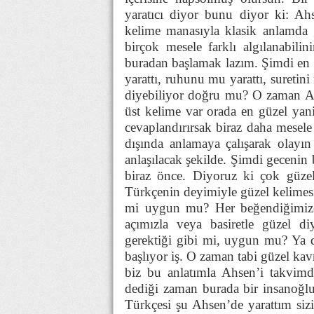
yaratıcı diyor bunu diyor ki: Ah
kelime manasıyla klasik anlamda 
birçok mesele farklı algılanabil
buradan başlamak lazım. Şimdi en 
yarattı, ruhunu mu yarattı, suretini
diyebiliyor doğru mu? O zaman Ah
üst kelime var orada en güzel yan
cevaplandırırsak biraz daha mesele
dışında anlamaya çalışarak olayı
anlaşılacak şekilde. Şimdi gecenin 
biraz önce. Diyoruz ki çok güzel
Türkçenin deyimiyle güzel kelime
mi uygun mu? Her beğendiğimize n
açımızla veya basiretle güzel d
gerektiği gibi mi, uygun mu? Ya 
başlıyor iş. O zaman tabi güzel kav
biz bu anlatımla Ahsen’i takvimd
dediği zaman burada bir insanoğlu
Türkçesi şu Ahsen’de yarattım siz