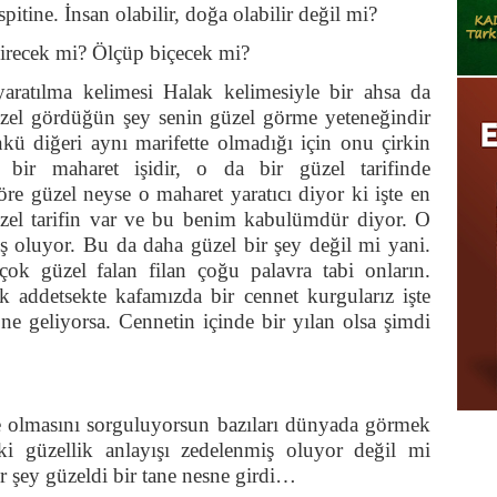
itine. İnsan olabilir, doğa olabilir değil mi?
direcek mi? Ölçüp biçecek mi?
yaratılma kelimesi Halak kelimesiyle bir ahsa da
güzel gördüğün şey senin güzel görme yeteneğindir
nkü diğeri aynı marifette olmadığı için onu çirkin
e bir maharet işidir, o da bir güzel tarifinde
re güzel neyse o maharet yaratıcı diyor ki işte en
el tarifin var ve bu benim kabulümdür diyor. O
 oluyor. Bu da daha güzel bir şey değil mi yani.
 çok güzel falan filan çoğu palavra tabi onların.
 addetsekte kafamızda bir cennet kurgularız işte
a ne geliyorsa. Cennetin içinde bir yılan olsa şimdi
e olmasını sorguluyorsun bazıları dünyada görmek
i güzellik anlayışı zedelenmiş oluyor değil mi
r şey güzeldi bir tane nesne girdi…