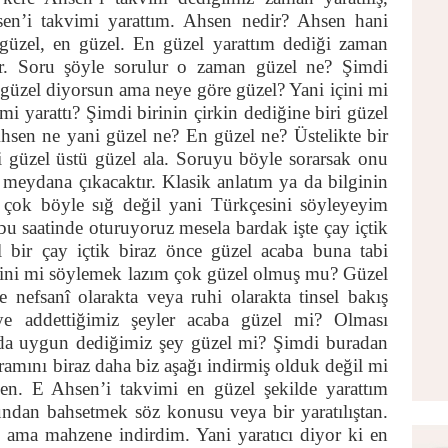
sen’i takvimi yarattım. Ahsen nedir? Ahsen hani
güzel, en güzel. En güzel yarattım dediği zaman
inir. Soru şöyle sorulur o zaman güzel ne? Şimdi
güzel diyorsun ama neye göre güzel? Yani içini mi
 mi yarattı? Şimdi birinin çirkin dediğine biri güzel
sen ne yani güzel ne? En güzel ne? Üstelikte bir
i güzel üstü güzel ala. Soruyu böyle sorarsak onu
 meydana çıkacaktır. Klasik anlatım ya da bilginin
n çok böyle sığ değil yani Türkçesini söyleyeyim
bu saatinde oturuyoruz mesela bardak işte çay içtik
 bir çay içtik biraz önce güzel acaba buna tabi
sini mi söylemek lazım çok güzel olmuş mu? Güzel
efsanî olarakta veya ruhi olarakta tinsel bakış
iye addettiğimiz şeyler acaba güzel mi? Olması
da uygun dediğimiz şey güzel mi? Şimdi buradan
ramını biraz daha biz aşağı indirmiş olduk değil mi
en. E Ahsen’i takvimi en güzel şekilde yarattım
ndan bahsetmek söz konusu veya bir yaratılıştan.
i ama mahzene indirdim. Yani yaratıcı diyor ki en