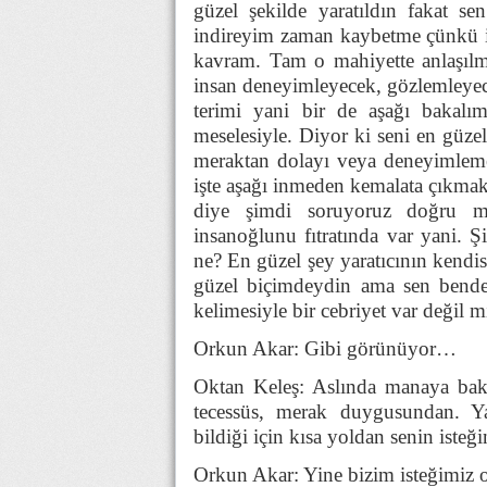
güzel şekilde yaratıldın fakat se
indireyim zaman kaybetme çünkü in
kavram. Tam o mahiyette anlaşılm
insan deneyimleyecek, gözlemleyec
terimi yani bir de aşağı bakalım
meselesiyle. Diyor ki seni en güzel
meraktan dolayı veya deneyimlemed
işte aşağı inmeden kemalata çıkmak
diye şimdi soruyoruz doğru m
insanoğlunu fıtratında var yani. 
ne? En güzel şey yaratıcının kendi
güzel biçimdeydin ama sen benden 
kelimesiyle bir cebriyet var değil m
Orkun Akar: Gibi görünüyor…
Oktan Keleş: Aslında manaya bakt
tecessüs, merak duygusundan. Yar
bildiği için kısa yoldan senin isteği
Orkun Akar: Yine bizim isteğimiz 