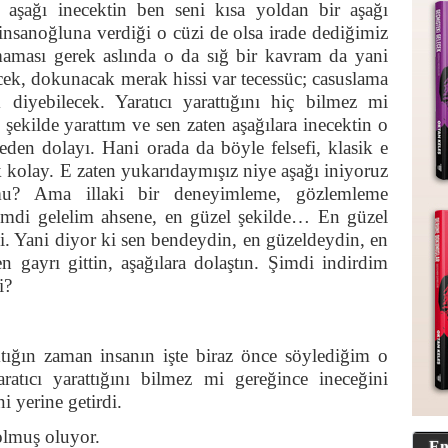
n aşağı inecektin ben seni kısa yoldan bir aşağı
sanoğluna verdiği o cüzi de olsa irade dediğimiz
aması gerek aslında o da sığ bir kavram da yani
ek, dokunacak merak hissi var tecessüc; casuslama
 diyebilecek. Yaratıcı yarattığını hiç bilmez mi
 şekilde yarattım ve sen zaten aşağılara inecektin o
en dolayı. Hani orada da böyle felsefi, klasik e
 kolay. E zaten yukarıdaymışız niye aşağı iniyoruz
u? Ama illaki bir deneyimleme, gözlemleme
Şimdi gelelim ahsene, en güzel şekilde… En güzel
si. Yani diyor ki sen bendeydin, en güzeldeydin, en
gayrı gittin, aşağılara dolaştın. Şimdi indirdim
i?
ığın zaman insanın işte biraz önce söylediğim o
atıcı yarattığını bilmez mi gereğince ineceğini
ni yerine getirdi.
olmuş oluyor.
En