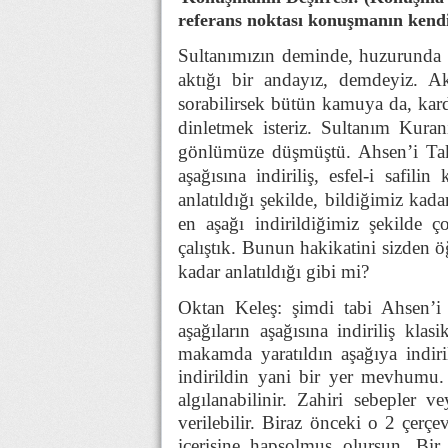
referans noktası konuşmanın kendi
Sultanımızın deminde, huzurunda m
aktığı bir andayız, demdeyiz. 
sorabilirsek bütün kamuya da, kard
dinletmek isteriz. Sultanım Kura
gönlümüze düşmüştü. Ahsen’i Takv
aşağısına indiriliş, esfel-i safili
anlatıldığı şekilde, bildiğimiz kada
en aşağı indirildiğimiz şekilde 
çalıştık. Bunun hakikatini sizden 
kadar anlatıldığı gibi mi?
Oktan Keleş: şimdi tabi Ahsen’i ta
aşağıların aşağısına indiriliş kla
makamda yaratıldın aşağıya indir
indirildin yani bir yer mevhumu. 
algılanabilinir. Zahiri sebepler v
verilebilir. Biraz önceki o 2 çerç
içerisine hapsolmuş olursun. Bir