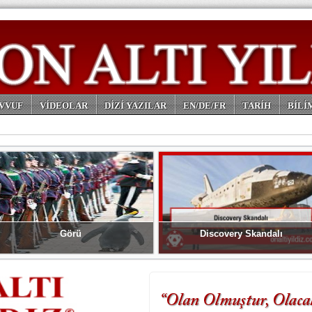
VVUF
VİDEOLAR
DİZİ YAZILAR
EN/DE/FR
TARİH
BİLİ
Görü
Discovery Skandalı