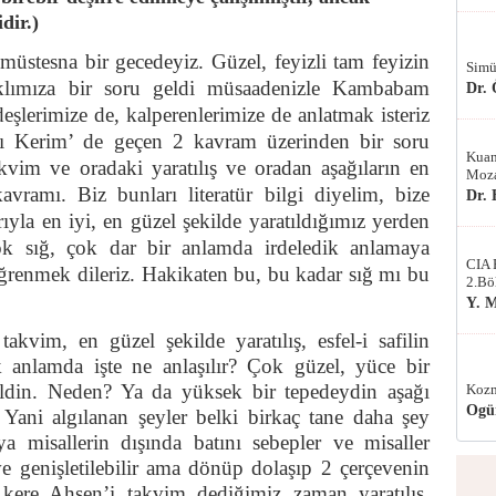
dir.)
üstesna bir gecedeyiz. Güzel, feyizli tam feyizin
Simü
Aklımıza bir soru geldi müsaadenizle Kambabam
Dr.
eşlerimize de, kalperenlerimize de anlatmak isteriz
nı Kerim’ de geçen 2 kavram üzerinden bir soru
Kuan
im ve oradaki yaratılış ve oradan aşağıların en
Moza
n kavramı. Biz bunları literatür bilgi diyelim, bize
Dr.
rıyla en iyi, en güzel şekilde yaratıldığımız yerden
çok sığ, çok dar bir anlamda irdeledik anlamaya
CIA 
öğrenmek dileriz. Hakikaten bu, bu kadar sığ mı bu
2.Bö
Y. 
kvim, en güzel şekilde yaratılış, esfel-i safilin
sik anlamda işte ne anlaşılır? Çok güzel, yüce bir
ildin. Neden? Ya da yüksek bir tepedeydin aşağı
Kozm
Ogü
Yani algılanan şeyler belki birkaç tane daha şey
eya misallerin dışında batını sebepler ve misaller
eve genişletilebilir ama dönüp dolaşıp 2 çerçevenin
 kere Ahsen’i takvim dediğimiz zaman yaratılış,