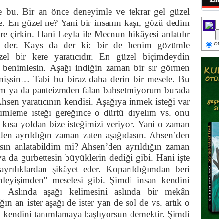
 bu. Bir an önce deneyimle ve tekrar gel güzel
e. En güzel ne? Yani bir insanın kaşı, gözü dedim
re çirkin. Hani Leyla ile Mecnun hikâyesi anlatılır
n der. Kays da der ki: bir de benim gözümle
ON
el bir kere yaratıcıdır. En güzel biçimdeydin
 benimlesin. Aşağı indiğin zaman bir sır görmen
mişsin… Tabi bu biraz daha derin bir mesele. Bu
m ya da panteizmden falan bahsetmiyorum burada
hsen yaratıcının kendisi. Aşağıya inmek isteği var
imleme isteği gereğince o dürtü diyelim vs. onu
çin kısa yoldan bize isteğimizi veriyor. Yani o zaman
’den ayrıldığın zaman zaten aşağıdasın. Ahsen’den
asın anlatabildim mi? Ahsen’den ayrıldığın zaman
 da gurbettesin büyüklerin dediği gibi. Hani işte
yrılıklardan şikâyet eder. Koparıldığımdan beri
inleyişimden” meselesi gibi. Şimdi insan kendini
r. Aslında aşağı kelimesini aslında bir mekân
ın an ister aşağı de ister yan de sol de vs. artık o
n kendini tanımlamaya başlıyorsun demektir. Şimdi