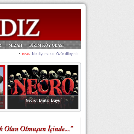
M
MİZAH
BİZİM KÖY ODASI
Necro: Dijital Büyü