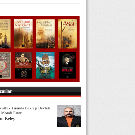
zarlar
vutluk Tiranda Bektaşi Devleti
 Mondi Esrarı
an Keleş