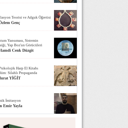
lasyon Teorisi ve Adguk Öğretisi
 Özlem Genç
tum Yansıması, Sistemin
iği, Yap Boz'un Görücüleri
 Hamdi Cenk Düzgit
Psikolojik Harp El Kitabı
lüm: Silahlı Propaganda
Murat YİĞİT
ik İmitasyon
n Emir Yayla