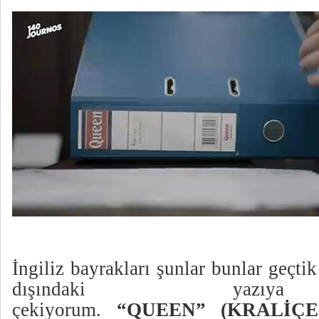
İngiliz bayrakları şunlar bunlar geçti
dışındaki yazıy
çekiyorum.
“QUEEN”
(KRALİÇE