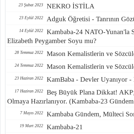
NEKRO İSTİLA
23 Şubat 2023
Adguk Öğretisi - Tanrının Göz
23 Eylül 2022
Kambaba-24 NATO-Yunan'la S
14 Eylül 2022
Elizabeth Peygamber Soyu mu?
Mason Kemalistlerin ve Sözcüle
28 Temmuz 2022
Mason Kemalistlerin ve Sözcüle
24 Temmuz 2022
KamBaba - Devler Uyanıyor -
23 Haziran 2022
Beş Büyük Plana Dikkat! AKP; 
17 Haziran 2022
Olmaya Hazırlanıyor. (Kambaba-23 Gündem
Kambaba Gündem, Mülteci Sor
7 Mayıs 2022
Kambaba-21
19 Mart 2022