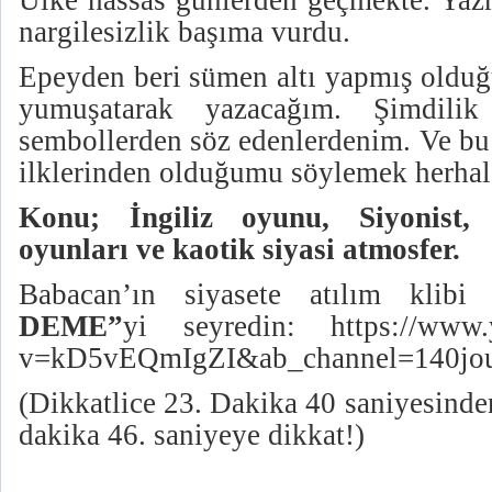
Ülke hassas günlerden geçmekte. Ya
nargilesizlik başıma vurdu.
Epeyden beri sümen altı yapmış olduğ
yumuşatarak yazacağım. Şimdilik
sembollerden söz edenlerdenim. Ve bu
ilklerinden olduğumu söylemek herhald
Konu; İngiliz oyunu, Siyonist,
oyunları ve kaotik siyasi atmosfer.
Babacan’ın siyasete atılım klibi
DEME”
yi
seyredin:
https://www
v=kD5vEQmIgZI&ab_channel=140jou
(Dikkatlice 23. Dakika 40 saniyesinden
dakika 46. saniyeye dikkat!)