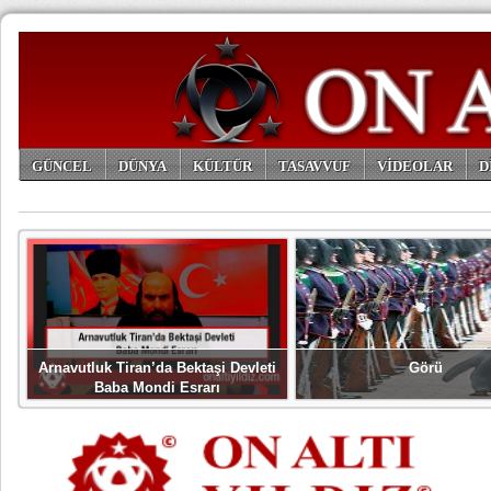
GÜNCEL
DÜNYA
KÜLTÜR
TASAVVUF
VİDEOLAR
D
ARŞİV
Arnavutluk Tiran’da Bektaşi Devleti
Görü
Baba Mondi Esrarı