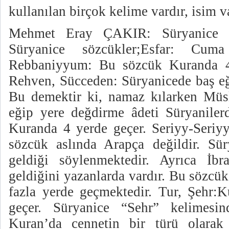
kullanılan birçok kelime vardır, isim va
Mehmet Eray ÇAKIR: Süryanice s
Süryanice sözcükler;Esfar: Cuma
Rebbaniyyum: Bu sözcük Kuranda 4
Rehven, Sücceden: Süryanicede baş eğ
Bu demektir ki, namaz kılarken Müsl
eğip yere değdirme âdeti Süryaniler
Kuranda 4 yerde geçer. Seriyy-Seri
sözcük aslında Arapça değildir. Sü
geldiği söylenmektedir. Ayrıca İbr
geldiğini yazanlarda vardır. Bu sözcü
fazla yerde geçmektedir. Tur, Şehr:K
geçer. Süryanice “Sehr” kelimesind
Kuran’da cennetin bir türü olarak 