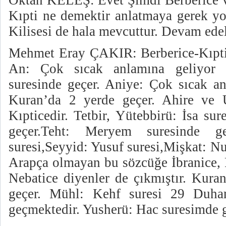
Oktan KELEŞ: Evet Şimdi Berberice ve
Kıpti ne demektir anlatmaya gerek yo
Kilisesi de hala mevcuttur. Devam ede
Mehmet Eray ÇAKIR: Berberice-Kıptic
An: Çok sıcak anlamına geliyor
suresinde geçer. Aniye: Çok sıcak a
Kuran’da 2 yerde geçer. Ahire ve 
Kıpticedir. Tetbir, Yütebbirü: İsa su
geçer.Teht: Meryem suresinde ge
suresi,Seyyid: Yusuf suresi,Mişkat: N
Arapça olmayan bu sözcüğe İbranice, 
Nebatice diyenler de çıkmıştır. Kura
geçer. Mühl: Kehf suresi 29 Duhan
geçmektedir. Yusherü: Hac suresimde g