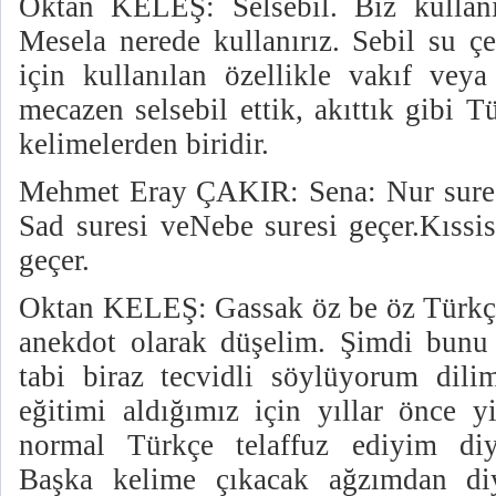
Oktan KELEŞ: Selsebil. Biz kullanı
Mesela nerede kullanırız. Sebil su ç
için kullanılan özellikle vakıf veya
mecazen selsebil ettik, akıttık gibi
kelimelerden biridir.
Mehmet Eray ÇAKIR: Sena: Nur sures
Sad suresi veNebe suresi geçer.Kıssi
geçer.
Oktan KELEŞ: Gassak öz be öz Türkçe
anekdot olarak düşelim. Şimdi bunu
tabi biraz tecvidli söylüyorum dil
eğitimi aldığımız için yıllar önce y
normal Türkçe telaffuz ediyim di
Başka kelime çıkacak ağzımdan di