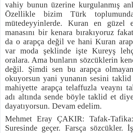
vahiy bunun üzerine kurgulanmış anla
Özellikle bizim Türk toplumunda
mütedeyyinlerde. Kuran en güzel 
manasını bir kenara bırakıyoruz fakat
da o arapça değil ve hani Kuran arap
var moda şeklinde işte Kureyş lehç
oralara. Ama bunların sözcüklerin kend
değil. Şimdi sen bu arapça olmayan 
okuyorsun yani yunanın sesini taklid
mahiyette arapça telaffuzla veaynı ta
adı altında sende böyle taklid et di
dayatıyorsun. Devam edelim.
Mehmet Eray ÇAKIR: Tafak-Tafika:
Suresinde geçer. Farsça sözcükler. İ