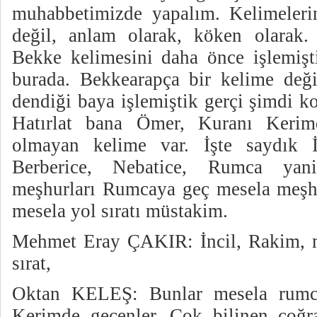
muhabbetimizde yapalım. Kelimeleri
değil, anlam olarak, köken olarak
Bekke kelimesini daha önce işlemişt
burada. Bekkearapça bir kelime değ
dendiği baya işlemiştik gerçi şimdi 
Hatırlat bana Ömer, Kuranı Kerim
olmayan kelime var. İşte saydık İb
Berberice, Nebatice, Rumca yan
meşhurları Rumcaya geç mesela meşhur
mesela yol sıratı müstakim.
Mehmet Eray ÇAKIR: İncil, Rakim, miz
sırat,
Oktan KELEŞ: Bunlar mesela rumca
Kerimde geçenler. Çok bilinen coğr