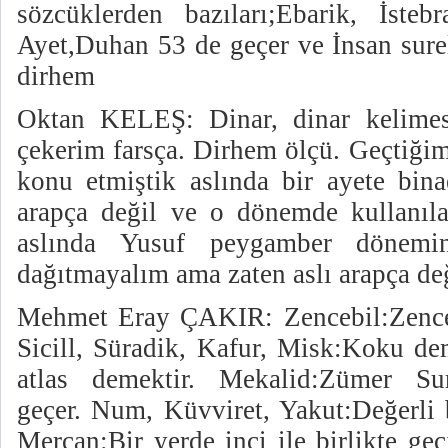
sözcüklerden bazıları;Ebarik, İsteb
Ayet,Duhan 53 de geçer ve İnsan surel
dirhem
Oktan KELEŞ: Dinar, dinar kelimesi
çekerim farsça. Dirhem ölçü. Geçtiği
konu etmiştik aslında bir ayete bin
arapça değil ve o dönemde kullanıla
aslında Yusuf peygamber dönemi
dağıtmayalım ama zaten aslı arapça de
Mehmet Eray ÇAKIR: Zencebil:Zencefi
Sicill, Süradik, Kafur, Misk:Koku de
atlas demektir. Mekalid:Zümer Sur
geçer. Num, Küvviret, Yakut:Değerli 
Mercan:Bir yerde inci ile birlikte ge