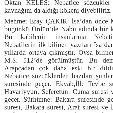
Oktan KELEŞ: Nebatice sözcükler 
kaynağını da aldığı kökeni diyebiliriz.
Mehmet Eray ÇAKIR: İsa’dan önce M.
bugünkü Ürdün’de Nabu adında bir k
Bu kabilenin insanlarına Nebatil
Nebatilerin ilk bilinen yazıları İsa’d
yıllarda ortaya çıkmıştır. Oysa bilin
M.S. 512’de görülmüştür. Bu deme
Arapçadan çok daha eski bir dildi
Nebatice sözcüklerden bazıları şunlar
suresinde geçer. Ekvab,İll: Tevbe s
Havariyyun, Seferetün: Cuma suresi v
geçer. Sürhünne: Bakara suresinde ge
suresi, Bakara suresi, Araf suresi ve 