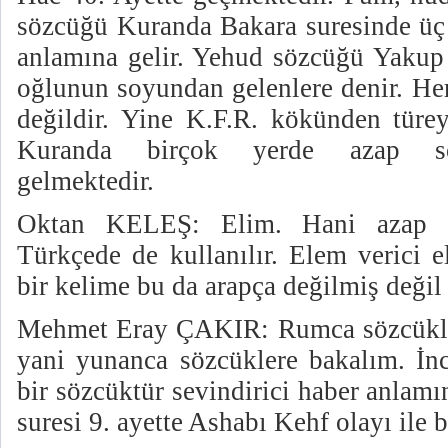
sözcüğü Kuranda Bakara suresinde üç 
anlamına gelir. Yehud sözcüğü Yaku
oğlunun soyundan gelenlere denir. Her
değildir. Yine K.F.R. kökünden türey
Kuranda birçok yerde azap sö
gelmektedir.
Oktan KELEŞ: Elim. Hani azap v
Türkçede de kullanılır. Elem verici 
bir kelime bu da arapça değilmiş deği
Mehmet Eray ÇAKIR: Rumca sözcükle
yani yunanca sözcüklere bakalım. İnc
bir sözcüktür sevindirici haber anlam
suresi 9. ayette Ashabı Kehf olayı ile b