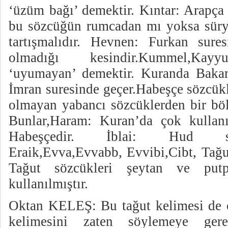
‘üzüm bağı’ demektir. Kıntar: Arapça
bu sözcüğün rumcadan mı yoksa süry
tartışmalıdır. Hevnen: Furkan sure
olmadığı kesindir.Kummel,Kay
‘uyumayan’ demektir. Kuranda Bakar
İmran suresinde geçer.Habeşçe sözcük
olmayan yabancı sözcüklerden bir bö
Bunlar,Haram: Kuran’da çok kullanı
Habeşçedir. İblai: Hud su
Eraik,Evva,Evvabb, Evvibi,Cibt, Tağu
Tağut sözcükleri şeytan ve putpe
kullanılmıştır.
Oktan KELEŞ: Bu tağut kelimesi de 
kelimesini zaten söylemeye ger