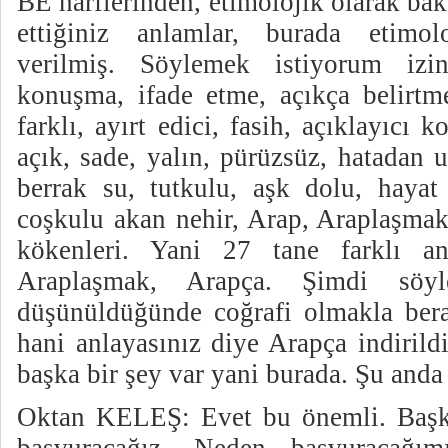
BE harflerinden, etimolojik olarak bak
ettiğiniz anlamlar, burada etimo
verilmiş. Söylemek istiyorum izin
konuşma, ifade etme, açıkça belirtm
farklı, ayırt edici, fasih, açıklayıcı 
açık, sade, yalın, pürüzsüz, hatadan 
berrak su, tutkulu, aşk dolu, hayat 
coşkulu akan nehir, Arap, Araplaşmak
kökenleri. Yani 27 tane farklı a
Araplaşmak, Arapça. Şimdi söyle
düşünüldüğünde coğrafi olmakla berab
hani anlayasınız diye Arapça indirild
başka bir şey var yani burada. Şu anda 
Oktan KELEŞ: Evet bu önemli. Başk