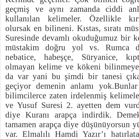
geçmiş ve aynı zamanda ciddi an
kullanılan kelimeler. Özellikle kı
olursak en bilineni. Kıstas, sıratı m
Suresinde devamlı okuduğumuz bir kel
müstakim doğru yol vs. Rumca de
nebatice, habeşçe, Süryanice, kıp
olmayan kelime ve kökeni bilinmeyenl
da var yani bu şimdi bir tanesi çık
geçiyor demenin anlamı yok.Bunlar 
bilimcilerce zaten irdelenmiş kelimel
ve Yusuf Suresi 2. ayetten dem vurd
diye Kuranı arapça indirdik. Dem
tamamen arapça diye düşünüyorsun yü
var. Elmalılı Hamdi Yazır’ı hatırlat