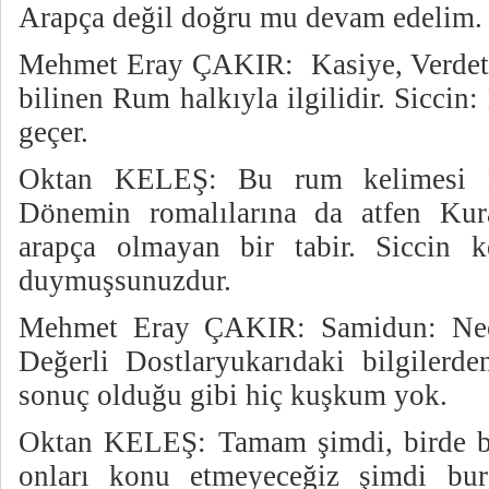
Arapça değil doğru mu devam edelim.
Mehmet Eray ÇAKIR:
Kasiye, Verde
bilinen Rum halkıyla ilgilidir. Siccin:
geçer.
Oktan KELEŞ: Bu rum kelimesi R
Dönemin romalılarına da atfen Ku
arapça olmayan bir tabir. Siccin k
duymuşsunuzdur.
Mehmet Eray ÇAKIR: Samidun: Necm
Değerli Dostlaryukarıdaki bilgilerde
sonuç olduğu gibi hiç kuşkum yok.
Oktan KELEŞ: Tamam şimdi, birde ba
onları konu etmeyeceğiz şimdi bu