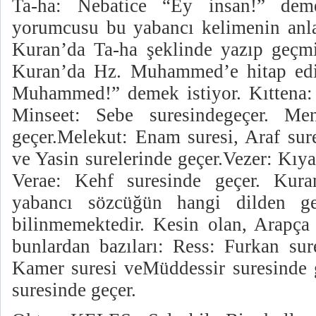
Ta-ha: Nebatice “Ey insan!” dem
yorumcusu bu yabancı kelimenin anla
Kuran’da Ta-ha şeklinde yazıp geçmiş
Kuran’da Hz. Muhammed’e hitap edi
Muhammed!” demek istiyor. Kıttena: 
Minseet: Sebe suresindegeçer. Me
geçer.Melekut: Enam suresi, Araf sur
ve Yasin surelerinde geçer.Vezer: Kıy
Verae: Kehf suresinde geçer. Kura
yabancı sözcüğün hangi dilden ge
bilinmemektedir. Kesin olan, Arapça o
bunlardan bazıları: Ress: Furkan sur
Kamer suresi veMüddessir suresinde g
suresinde geçer.