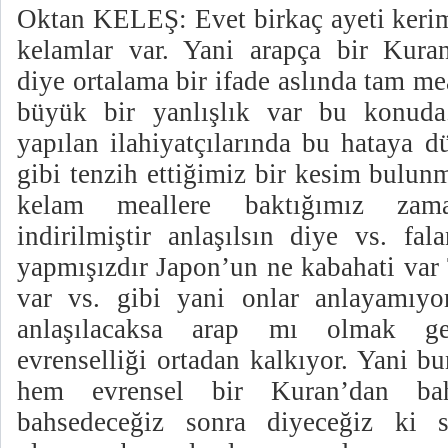
Oktan KELEŞ: Evet birkaç ayeti keri
kelamlar var. Yani arapça bir Kuran
diye ortalama bir ifade aslında tam me
büyük bir yanlışlık var bu konuda.
yapılan ilahiyatçılarında bu hataya 
gibi tenzih ettiğimiz bir kesim bulun
kelam meallere baktığımız za
indirilmiştir anlaşılsın diye vs. fa
yapmışızdır Japon’un ne kabahati var
var vs. gibi yani onlar anlayamı
anlaşılacaksa arap mı olmak g
evrenselliği ortadan kalkıyor. Yani b
hem evrensel bir Kuran’dan bah
bahsedeceğiz sonra diyeceğiz ki s