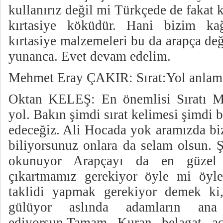
kullanırız değil mi Türkçede de fakat k
kırtasiye köküdür. Hani bizim ka
kırtasiye malzemeleri bu da arapça de
yunanca. Evet devam edelim.
Mehmet Eray ÇAKIR: Sırat:Yol anlamı
Oktan KELEŞ: En önemlisi Sıratı M
yol. Bakın şimdi sırat kelimesi şimdi
edeceğiz. Ali Hocada yok aramızda bi
biliyorsunuz onlara da selam olsun. 
okunuyor Arapçayı da en güzel m
çıkartmamız gerekiyor öyle mi öyle
taklidi yapmak gerekiyor demek ki,
gülüyor aslında adamların ana
ediyorsun.Tamam Kuran belagat aç