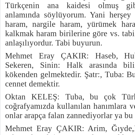
Türkçenin ana kaidesi olmuş gib
anlamında söylüyorum. Yani herşey 
haram, nargile haram, yürümek har
kalkmak haram birilerine göre vs. tab
anlaşılıyordur. Tabi buyurun.
Mehmet Eray ÇAKIR: Haseb, Hube
Sekeren, Sinin: Halk arasında bi
kökenden gelmektedir. Şatr:, Tuba: B
cennet demektir.
Oktan KELEŞ: Tuba, bu çok Türk
coğrafyamızda kullanılan hanımlara ve
onlar arapça falan zannediyorlar ya bu 
Mehmet Eray ÇAKIR: Arim, Ğıyde,K