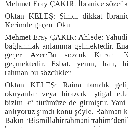
Mehmet Eray ÇAKIR: İbranice sözcük
Oktan KELEŞ: Şimdi dikkat İbranic
Kerimde geçen. Oku
Mehmet Eray ÇAKIR: Ahlede: Yahudiler
bağlanmak anlamına gelmektedir. Ena
geçer. Azer:Bu sözcük Kuranı K
geçmektedir. Esbat, yemn, bair, hit
rahman bu sözcükler.
Oktan KELEŞ: Raina tanıdık geli
okuyanlar veya birazcık iştigal ede
bizim kültürümüze de girmiştir. Yani
anlıyoruz şimdi konu şöyle. Rahman ke
Bakın ‘Bismillahirrahmanirrahim’deni