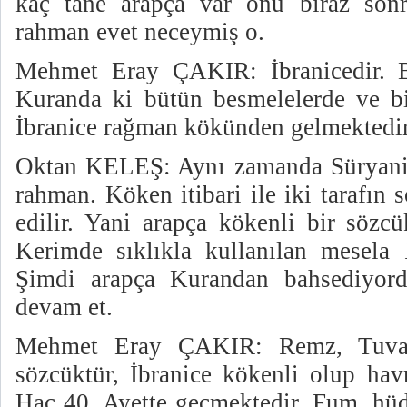
kaç tane arapça var onu biraz son
rahman evet neceymiş o.
Mehmet Eray ÇAKIR: İbranicedir. 
Kuranda ki bütün besmelelerde ve bi
İbranice rağman kökünden gelmektedir
Oktan KELEŞ: Aynı zamanda Süryani
rahman. Köken itibari ile iki tarafın
edilir. Yani arapça kökenli bir sözc
Kerimde sıklıkla kullanılan mesela
Şimdi arapça Kurandan bahsediyor
devam et.
Mehmet Eray ÇAKIR: Remz, Tuva, 
sözcüktür, İbranice kökenli olup havr
Hac 40. Ayette geçmektedir. Fum, h