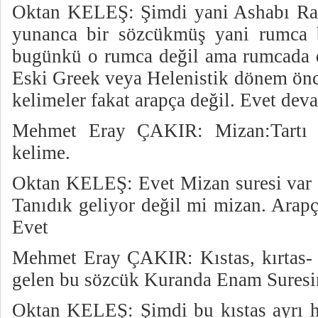
Oktan KELEŞ: Şimdi yani Ashabı Rak
yunanca bir sözcükmüş yani rumca bi
bugünkü o rumca değil ama rumcada d
Eski Greek veya Helenistik dönem önc
kelimeler fakat arapça değil. Evet dev
Mehmet Eray ÇAKIR: Mizan:Tartı a
kelime.
Oktan KELEŞ: Evet Mizan suresi var d
Tanıdık geliyor değil mi mizan. Arapç
Evet
Mehmet Eray ÇAKIR: Kıstas, kırtas- 
gelen bu sözcük Kuranda Enam Suresin
Oktan KELEŞ: Şimdi bu kıstas ayrı ha