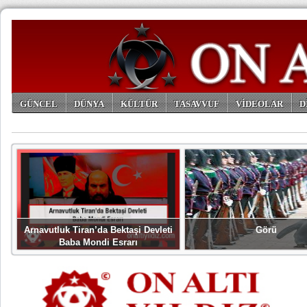
GÜNCEL
DÜNYA
KÜLTÜR
TASAVVUF
VİDEOLAR
D
ARŞİV
Arnavutluk Tiran’da Bektaşi Devleti
Görü
Baba Mondi Esrarı