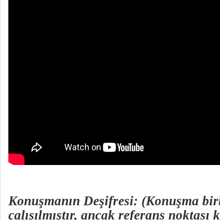
Konuşmanın Deşifresi: (Konuşma birb
çalışılmıştır, ancak referans noktası