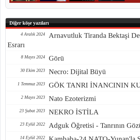
Diğer köşe yazıları
Arnavutluk Tiranda Bektaşi De
4 Aralık 2024
Esrarı
Görü
8 Mayıs 2024
Necro: Dijital Büyü
30 Ekim 2023
GÖK TANRI İNANCININ K
1 Temmuz 2023
Nato Ezoterizmi
2 Mayıs 2023
NEKRO İSTİLA
23 Şubat 2023
Adguk Öğretisi - Tanrının Göz
23 Eylül 2022
Kambaba-24 NATO-Yunan'la S
14 Eylül 2022