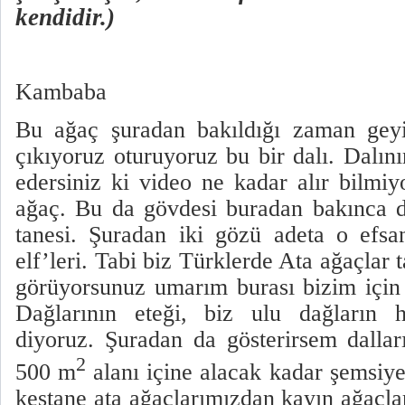
kendidir.)
Kambaba
Bu ağaç şuradan bakıldığı zaman geyi
çıkıyoruz oturuyoruz bu bir dalı. Dalın
edersiniz ki video ne kadar alır bilm
ağaç. Bu da gövdesi buradan bakınca d
tanesi. Şuradan iki gözü adeta o efs
elf’leri. Tabi biz Türklerde Ata ağaçlar t
görüyorsunuz umarım burası bizim için 
Dağlarının eteği, biz ulu dağların 
diyoruz. Şuradan da gösterirsem dall
2
500 m
alanı içine alacak kadar şemsiye
kestane ata ağaçlarımızdan kayın ağaçlar