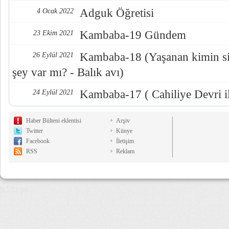
Adguk Öğretisi
4 Ocak 2022
Kambaba-19 Gündem
23 Ekim 2021
Kambaba-18 (Yaşanan kimin sis
26 Eylül 2021
şey var mı? - Balık avı)
Kambaba-17 ( Cahiliye Devri i
24 Eylül 2021
Haber Bülteni eklentisi
Arşiv
Twitter
Künye
Facebook
İletişim
RSS
Reklam
9,532 µs