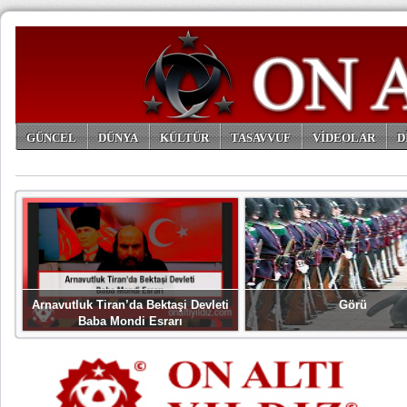
GÜNCEL
DÜNYA
KÜLTÜR
TASAVVUF
VİDEOLAR
D
ARŞİV
Arnavutluk Tiran’da Bektaşi Devleti
Görü
Baba Mondi Esrarı