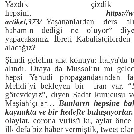
Yazdık çizdik 
hepsini.
https://
Yaşananlardan ders alın
artikel,373/
hahamın dediği ne oluyor” diy
yapacaksınız. İbreti Kabalistçilerde
alacağız?
Şimdi gelelim ana konuya; İtalya'da 
alındı. Oraya da Mussolini mi gele
hepsi Yahudi propagandasından fark
Mehdi’yi bekleyen bir İran var, “
görevdeyiz”, diyen Sadat kurucusu ve
Maşiah’çılar…
Bunların hepsine ba
kaynakta ve bir hedefte buluşuyorlar.
olaylar, corona virüsü ki, aylar önc
ilk defa biz haber vermiştik, tweet olar