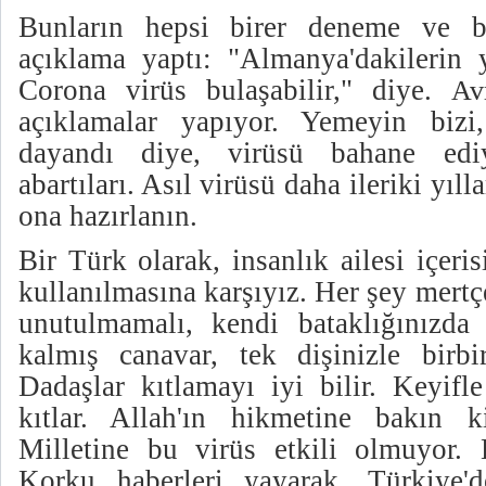
Bunların hepsi birer deneme ve b
açıklama yaptı: "Almanya'dakilerin 
Corona virüs bulaşabilir," diye.
Av
açıklamalar yapıyor. Yemeyin bizi,
dayandı diye, virüsü bahane ediy
abartıları. Asıl virüsü daha ileriki yıll
ona hazırlanın.
Bir Türk olarak, insanlık ailesi içeris
kullanılmasına karşıyız. Her şey mertç
unutulmamalı, kendi bataklığınızda ü
kalmış canavar, tek dişinizle birbir
Dadaşlar kıtlamayı iyi bilir. Keyifl
kıtlar. Allah'ın hikmetine bakın
Milletine bu virüs etkili olmuyor. B
Korku haberleri yayarak, Türkiye'