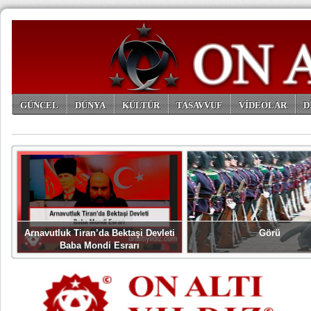
GÜNCEL
DÜNYA
KÜLTÜR
TASAVVUF
VİDEOLAR
D
ARŞİV
Arnavutluk Tiran’da Bektaşi Devleti
Görü
Baba Mondi Esrarı