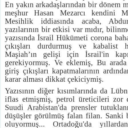
En yakın arkadaşlarından bir dönem mi
meşhur Hasan Mezarcı kendini Me
Mesihlik iddiasında acaba, Abdur
yazılarının bir etkisi var mıdır, bili
yazısında İsrail Hükümeti corona bahan
çıkışları durdurmuş ve kabalist 
Maşiah’ın gelişi için İsrail'in kapı
gerekiyormuş. Ve eklemiş, Bu arada
giriş çıkışları kapatmalarının ardınd
karar alması dikkat çekiciymiş.
Yazısının diğer kısımlarında da Lüb
iflas etmişmiş, petrol üreticileri zo
Suudi Arabistan'da prensler tutuklan
düşüşler görülmüş falan filan. Sanki
oluyormuş... Ortadoğu'da yıllard