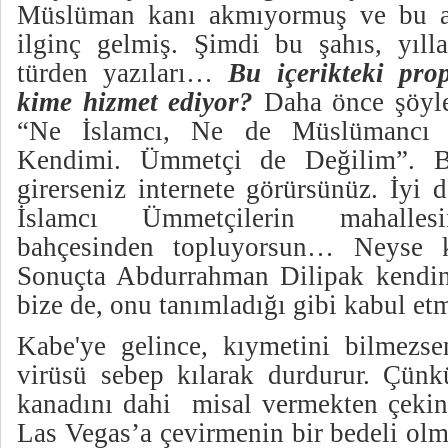
Müslüman kanı akmıyormuş ve bu anl
ilginç gelmiş. Şimdi bu şahıs, yıll
türden yazıları…
Bu içerikteki pro
kime hizmet ediyor?
Daha önce şöyle
“Ne İslamcı, Ne de Müslümancı 
Kendimi. Ümmetçi de Değilim”. Bu
girerseniz internete görürsünüz. İyi
İslamcı Ümmetçilerin mahallesi
bahçesinden topluyorsun… Neyse 
Sonuçta Abdurrahman Dilipak kendini
bize de, onu tanımladığı gibi kabul et
Kabe'ye gelince, kıymetini bilmezsen
virüsü sebep kılarak durdurur. Çünkü
kanadını dahi misal vermekten çekin
Las Vegas’a çevirmenin bir bedeli ol