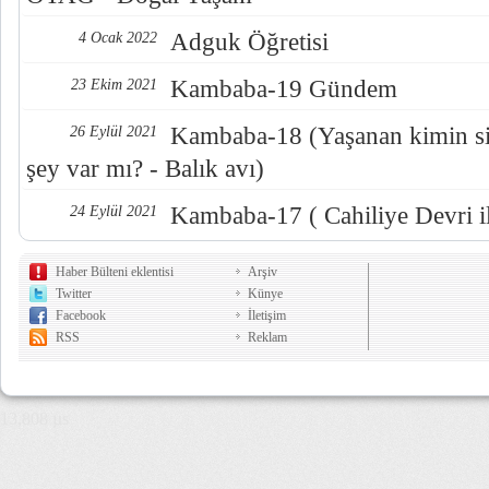
Adguk Öğretisi
4 Ocak 2022
Kambaba-19 Gündem
23 Ekim 2021
Kambaba-18 (Yaşanan kimin sis
26 Eylül 2021
şey var mı? - Balık avı)
Kambaba-17 ( Cahiliye Devri i
24 Eylül 2021
Haber Bülteni eklentisi
Arşiv
Twitter
Künye
Facebook
İletişim
RSS
Reklam
13,808 µs