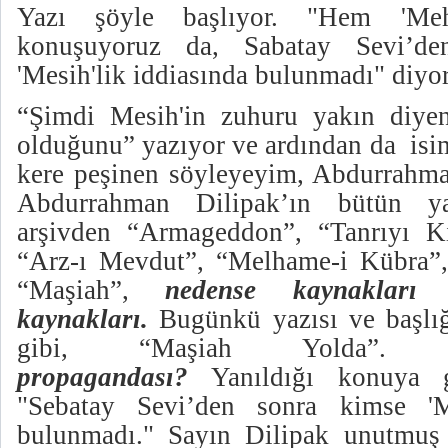
Yazı şöyle başlıyor. "Hem 'Meh
konuşuyoruz da, Sabatay Sevi’d
'Mesih'lik iddiasında bulunmadı" diyo
“Şimdi Mesih'in zuhuru yakın diye
olduğunu” yazıyor ve ardından da isiml
kere peşinen söyleyeyim, Abdurrahman
Abdurrahman Dilipak’ın bütün yaz
arşivden “Armageddon”, “Tanrıyı K
“Arz-ı Mevdut”, “Melhame-i Kübra”,
“Maşiah”,
nedense kaynaklar
kaynakları.
Bugünkü yazısı ve başlığ
gibi, “Maşiah Yolda”
propagandası?
Yanıldığı konuya g
"Sebatay Sevi’den sonra kimse 'Me
bulunmadı." Sayın Dilipak unutmuş o