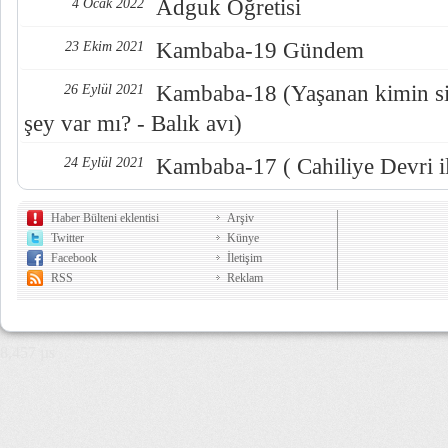
Adguk Öğretisi
4 Ocak 2022
Kambaba-19 Gündem
23 Ekim 2021
Kambaba-18 (Yaşanan kimin sis
26 Eylül 2021
şey var mı? - Balık avı)
Kambaba-17 ( Cahiliye Devri i
24 Eylül 2021
Haber Bülteni eklentisi
Arşiv
Twitter
Künye
Facebook
İletişim
RSS
Reklam
8,457 µs