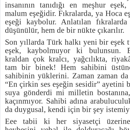
insanının tanıdığı en meşhur eşek,
malum eşeğidir. Fıkralarda, ya Hoca eş
eşeği kaybolur. Anlatılan fıkralar
düşünülür, hem de bir nükte çıkarılır.
Son yıllarda Türk halkı yeni bir eşek t
eşek, kaybolmuyor ki bulunsun. B
kraldan çok kralcı, yağcılıkta, riyak
tam bir binek! Hem sahibini üstün
sahibinin yüklerini. Zaman zaman da s
“En çirkin ses eşeğin sesidir” ayetini b
suya gönderdi mi milletin bostanına
kaçınmıyor. Sahibi adına arabuluculu
da duygusal, kendi için bir şey istemi
Eee tabii ki her siyasetçi üzerin
heybesini vebal ile dolduracağı bö