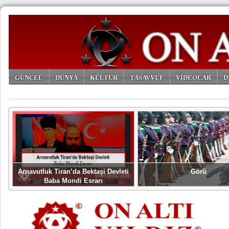
GÜNCEL
DÜNYA
KÜLTÜR
TASAVVUF
VİDEOLAR
D
ARŞİV
Arnavutluk Tiran’da Bektaşi Devleti
Görü
Baba Mondi Esrarı