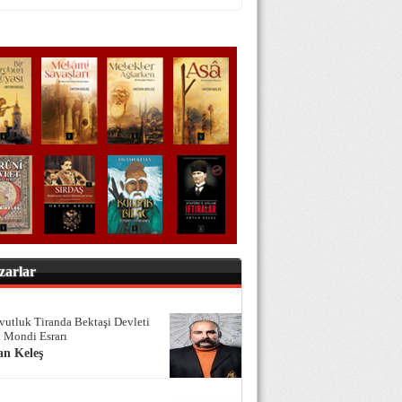
zarlar
vutluk Tiranda Bektaşi Devleti
 Mondi Esrarı
an Keleş