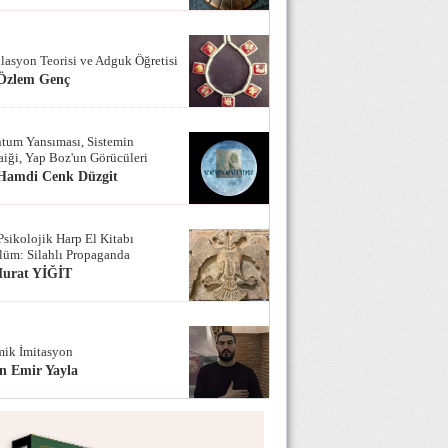
lasyon Teorisi ve Adguk Öğretisi
 Özlem Genç
tum Yansıması, Sistemin
iği, Yap Boz'un Görücüleri
 Hamdi Cenk Düzgit
Psikolojik Harp El Kitabı
lüm: Silahlı Propaganda
Murat YİĞİT
ik İmitasyon
n Emir Yayla