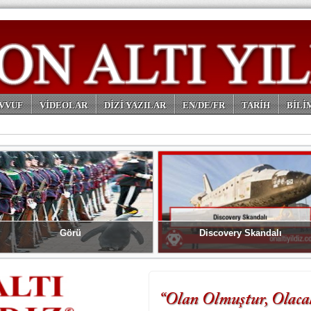
VVUF
VİDEOLAR
DİZİ YAZILAR
EN/DE/FR
TARİH
BİLİ
Görü
Discovery Skandalı