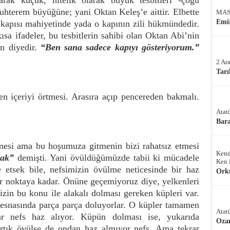
arak küçük, nitelik olarak büyük tesbitleri -çoğu
muhterem büyüğüne; yani Oktan Keleş’e aittir. Elbette
MAS
Emir
 kapısı mahiyetinde yada o kapının zili hükmündedir.
ısa ifadeler, bu tesbitlerin sahibi olan Oktan Abi’nin
sın diyedir.
“Ben sana sadece kapıyı gösteriyorum.”
2 Ar
Tarı
n içeriyi örtmesi. Arasıra açıp pencereden bakmalı.
Atat
Bar
si ama bu hoşumuza gitmenin bizi rahatsız etmesi
Kend
cak”
demişti. Yani övüldüğümüzde tabii ki mücadele
Ken 
etsek bile, nefsimizin övülme neticesinde bir haz
Ork
r noktaya kadar. Önüne geçemiyoruz diye, yelkenleri
zin bu konu ile alakalı dolması gereken küpleri var.
esnasında parça parça doluyorlar. O küpler tamamen
Atat
r nefs haz alıyor. Küpün dolması ise, yukarıda
Oza
 Artık övülse de ondan haz almıyor nefs. Ama tekrar