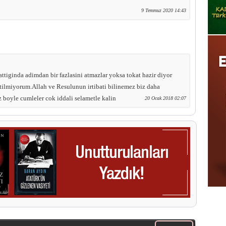
9 Temmuz 2020 14:43
 attiginda adimdan bir fazlasini atmazlar yoksa tokat hazir diyor
tilmiyorum.Allah ve Resulunun irtibati bilinemez biz daha
oyle cumleler cok iddali selametle kalin
20 Ocak 2018 02:07