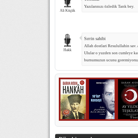
Yazılarınızı özledik Tarık bey.
Ali Küçük
Sırrin sahibi
Allah dostlari Resulullahin sav.
Hakk
Ulular o yuzden son cumleye ka
burnumuzun ucunu goremiyoruz b