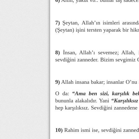
6)
Altın, yakut vb.. bunlar taş sadece.
7)
Şeytan, Allah’ın isimleri arasınd
(Şeytan) işini tersten yaparak bir hik
8)
İnsan, Allah’ı sevemez; Allah, 
sevdiğini zanneder. Bizim sevgimiz 
9)
Allah insana bakar; insanlar O’nu
O da:
“Ama ben sizi, karşılık b
bununla alakalıdır. Yani
“Karşılıksı
hep karşılıksız. Sevdiğini zannede
10)
Rahim ismi ise, sevdiğini zannede