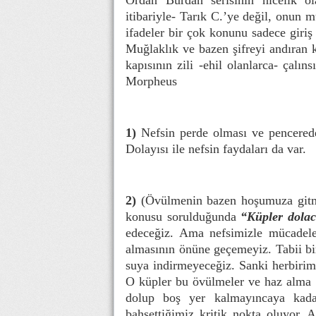
Ordan Burdan serisinin nicelik ol
itibariyle- Tarık C.’ye değil, onun 
ifadeler bir çok konunu sadece giriş
Muğlaklık ve bazen şifreyi andıran k
kapısının zili -ehil olanlarca- çalın
Morpheus
1)
Nefsin perde olması ve pencerede
Dolayısı ile nefsin faydaları da var.
2)
(Övülmenin bazen hoşumuza gitme
konusu sorulduğunda
“Küpler dola
edeceğiz. Ama nefsimizle mücadele 
almasının önüne geçemeyiz. Tabii bi
suya indirmeyeceğiz. Sanki herbirimi
O küpler bu övülmeler ve haz alma 
dolup boş yer kalmayıncaya kada
bahsettiğimiz kritik nokta oluyor.