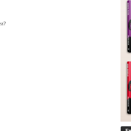
ez?
En