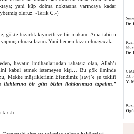
oktaya; yani küp dolma noktasına varıncaya kadar
betmiş oluruz. -Tarık C.-)
Simü
Dr.
e, gökte bizarlık kıymetli ve bir makam. Ama tabii o
 yapmış olması lazım. Yani hemen bizar olmayacak.
Kuan
Moza
Dr.
den, hayatın imtihanlarından rahatsız olan, Allah’ı
alini kabul etmek istemeyen kişi… Bu gök ilminde
CIA 
mu, Mekke müşriklerinin Efendimiz (sav)’e şu teklifi
2.Bö
Y. 
 ilahlarına bir gün bizim ilahlarımıza tapalım.”
Kozm
Ogü
ri farklı…