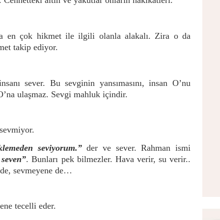
 Cennetteki altın ve yakutlar onların hakikatleri.
a en çok hikmet ile ilgili olanla alakalı. Zira o da
met takip ediyor.
insanı sever. Bu sevginin yansımasını, insan O’nu
O’na ulaşmaz. Sevgi mahluk içindir.
 sevmiyor.
eklemeden seviyorum.”
der ve sever. Rahman ismi
z seven”
. Bunları pek bilmezler. Hava verir, su verir..
ne de, sevmeyene de…
ne tecelli eder.