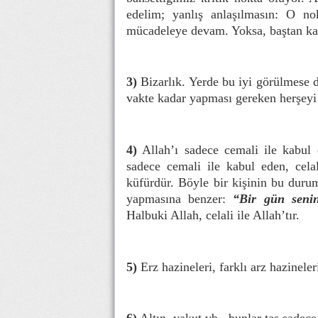
edelim; yanlış anlaşılmasın: O n
mücadeleye devam. Yoksa, baştan kay
3)
Bizarlık. Yerde bu iyi görülmese d
vakte kadar yapması gereken herşeyi
4)
Allah’ı sadece cemali ile kabul e
sadece cemali ile kabul eden, cel
küfürdür. Böyle bir kişinin bu duru
yapmasına benzer:
“Bir gün senin
Halbuki Allah, celali ile Allah’tır.
5)
Erz hazineleri, farklı arz hazinele