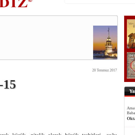
20 Temmuz 2017
-15
Ya
Arna
Baba
Okt