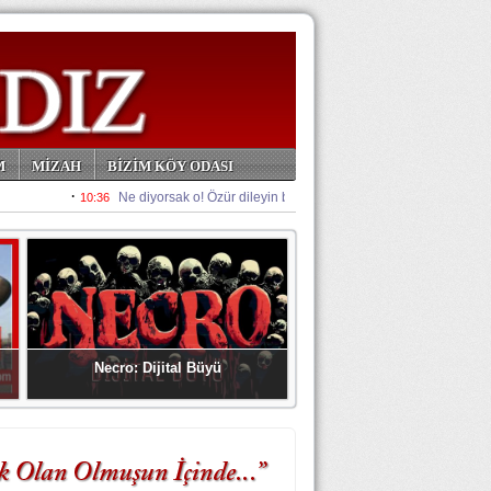
M
MİZAH
BİZİM KÖY ODASI
Necro: Dijital Büyü