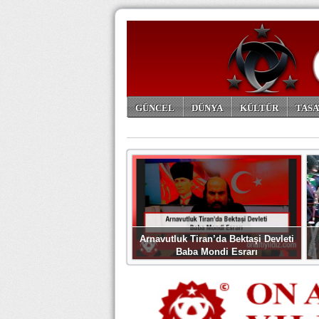
GÜNCEL
DÜNYA
KÜLTÜR
TASA
ARŞİV
Arnavutluk Tiran’da Bektaşi Devleti
Baba Mondi Esrarı