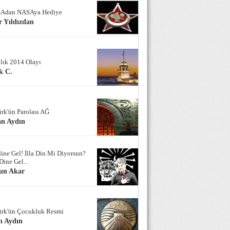
Adan NASAya Hediye
 Yıldızdan
alık 2014 Olayı
k C.
ürk'ün Parolası AĞ
an Aydın
ine Gel! İlla Din Mi Diyorsun?
Dine Gel...
un Akar
ürk'ün Çocukluk Resmi
n Aydın