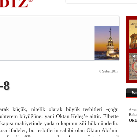
8 Şubat 2017
-8
Ya
arak küçük, nitelik olarak büyük tesbitleri -çoğu
Arna
Baba
muhterem büyüğüne; yani Oktan Keleş’e aittir. Elbette
Okt
 kapısı mahiyetinde yada o kapının zili hükmündedir.
ısa ifadeler, bu tesbitlerin sahibi olan Oktan Abi’nin