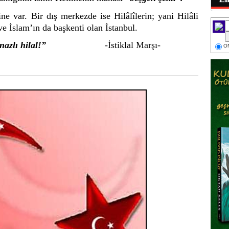
 var. Bir dış merkezde ise Hilâlîlerin; yani Hilâli
e İslam’ın da başkenti olan İstanbul.
reni ey nazlı hilal!”
-İstiklal Marşı-
ON