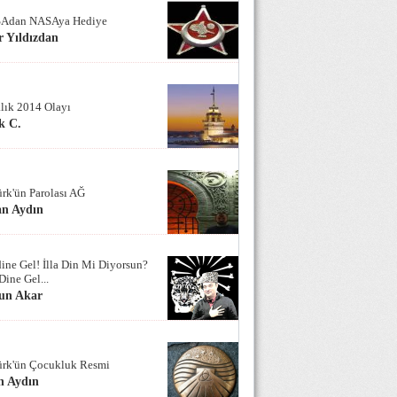
Adan NASAya Hediye
 Yıldızdan
alık 2014 Olayı
k C.
ürk'ün Parolası AĞ
an Aydın
ine Gel! İlla Din Mi Diyorsun?
Dine Gel...
un Akar
ürk'ün Çocukluk Resmi
n Aydın