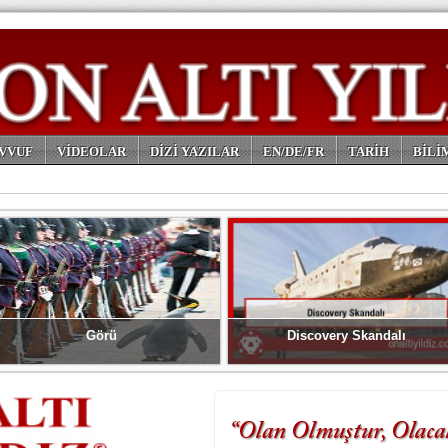
VVUF
VİDEOLAR
DİZİ YAZILAR
EN/DE/FR
TARİH
BİLİ
Görü
Discovery Skandalı