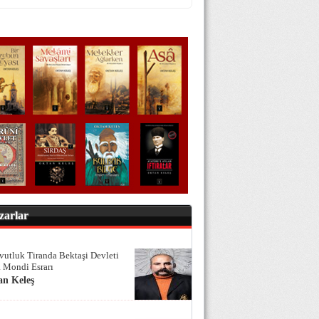
zarlar
vutluk Tiranda Bektaşi Devleti
 Mondi Esrarı
an Keleş