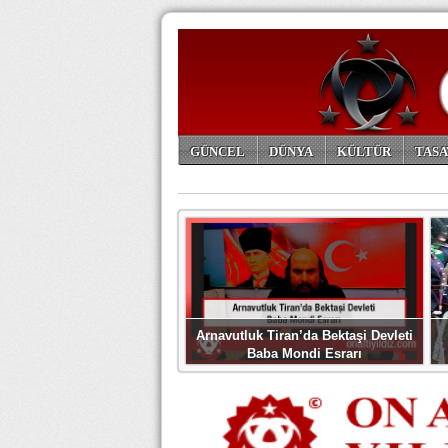
GÜNCEL
DÜNYA
KÜLTÜR
TASA
ARŞİV
Arnavutluk Tiran’da Bektaşi Devleti
Baba Mondi Esrarı