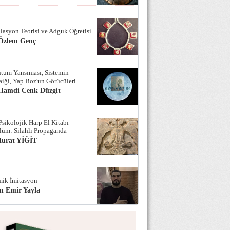
lasyon Teorisi ve Adguk Öğretisi
 Özlem Genç
tum Yansıması, Sistemin
iği, Yap Boz'un Görücüleri
 Hamdi Cenk Düzgit
Psikolojik Harp El Kitabı
lüm: Silahlı Propaganda
Murat YİĞİT
ik İmitasyon
n Emir Yayla