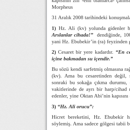
kapısının zili -ehil olanlarca- çalın
Morpheus
31 Aralık 2008 tarihindeki konuşmala
1)
Hz. Ali (kv) yolunda gidenler bil
Arslanlar cihada!”
dendiğinde, 100
yani Hz. Ebubekir’in (ra) feyzinden g
2)
Cesaret bir yere kadardır.
“En ce
içine bakmadan su içendir.”
Bu sözü kendi sarfetmiş olmasına ra
(kv). Ama bu cesaretinden değil, s
sonraki bu sokağa çıkma durumu, öz
vakitlerinde de ayrı bir harp/cihad 
edenler, yine Oktan Abi’nin kapısını 
3)
“Hz. Ali orucu”:
Hicret bereketini, Hz. Ebubekir 
söylemiş. Ama sadece gölgesi tabii