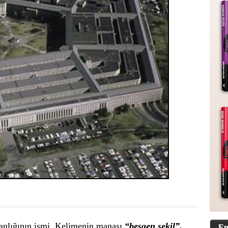
nlığının ismi. Kelimenin manası
“beşgen şekil”.
En