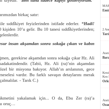
sın diyedir.
“Ben sana sadece kapıyı gösteriyorum.”
MAS
Emir
rımızdan birkaç satır:
e sıddîkiyet feyizlerinden istifade ederler.
“Hadi!
 kişiden 10’u gelir. Bu 10 tanesi sıddîkiyetlerinden;
2 Ar
Tarı
elenlerdir.
sur insan akşamdan sonra sokağa çıkan ve kabın
Atat
ğmen, gerekirse akşamdan sonra sokağa çıkar Hz. Ali
Bar
adakatindendir. (Tabii, Hz. Ali (ra)’nin akşamdan
el bir misyona bakıyor. Allah’ın arslanının, gece
Kend
meselesi vardır. Bu farklı savaşın detaylarını merak
Ken 
çalmalılar. - Tarık C.)
Ork
hikmetini yakalamak için... O da, Ebu Zer (ra)’a
Atat
 bu oruç…
Oza