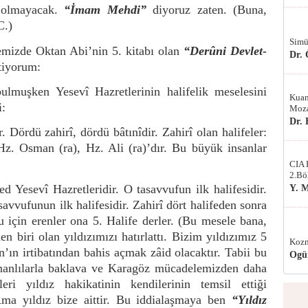
e olmayacak.
“İmam Mehdi”
diyoruz zaten. (Buna,
C.)
Simü
emizde Oktan Abi’nin 5. kitabı olan
“Derûni Devlet-
Dr.
stiyorum:
ulmuşken Yesevî Hazretlerinin halifelik meselesini
Kuan
i:
Moza
Dr.
. Dördü zahirî, dördü bâtınîdir. Zahirî olan halifeler:
Hz. Osman (ra), Hz. Ali (ra)’dır. Bu büyük insanlar
CIA 
2.Bö
ed Yesevî Hazretleridir. O tasavvufun ilk halifesidir.
Y. 
avvufunun ilk halifesidir. Zahirî dört halifeden sonra
u için erenler ona 5. Halife derler. (Bu mesele bana,
n biri olan yıldızımızı hatırlattı. Bizim yıldızımız 5
Kozm
an’ın irtibatından bahis açmak zâid olacaktır. Tabii bu
Ogü
unanlılarla baklava ve Karagöz mücadelemizden daha
ri yıldız hakikatinin kendilerinin temsil ettiği
. Ama yıldız bize aittir. Bu iddialaşmaya ben
“Yıldız