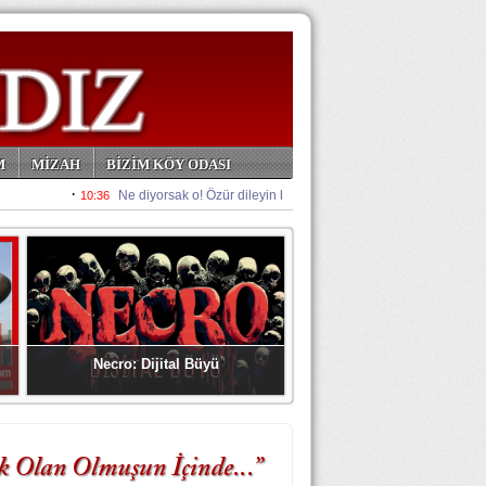
M
MİZAH
BİZİM KÖY ODASI
Necro: Dijital Büyü