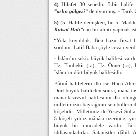
4)
Hilafet 30 senedir. 5.bir halif
“aslın gölgesi”
deniyormuş. - Tarık 
5)
(5. Halife demişken, bu 5. Madd
Kutsal Halı”
dan bir alıntı yapmak i
“Yola koyulduk. Ben hazır fırsat b
sordum. Latif Baba şöyle cevap verd
- İslâm’ın sekiz büyük halifesi vardır
Hz. Ebubekir (ra), Hz. Ömer (ra), 
İslâm’ın dört büyük halifesidir.
Bâtınî halifelerin ilki ise Hoca Ahm
Dört büyük halifeden sonra, mana tas
mana tasavvuf halifesinin ilki olduğ
milletimizin bayrağının sembollerinde
köşelidir. Milletimiz ile Yesevî Sult
5 köşeli yıldız mânâsı üzerinde, y
büyük bir mücadele vardır. Birile
iddiasındadırlar. Satanistler dâhil