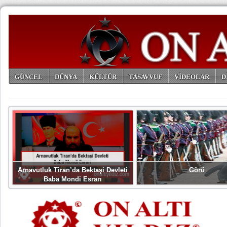
GÜNCEL
DÜNYA
KÜLTÜR
TASAVVUF
VİDEOLAR
D
ARŞİV
Arnavutluk Tiran’da Bektaşi Devleti
Görü
Baba Mondi Esrarı