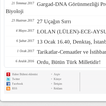
Gargad-DNA Görünmezliği Pro
21 Temmuz 2017
Biyoloji
27 Uçağın Sırrı
23 Haziran 2017
LOLAN (LÜLEN)-ECE-AYSUL
4 Mayıs 2017
13 Ocak 16.40, Denktaş, İstan
6 Şubat 2017
Tarikatlar-Cemaatler ve İstihba
1 Ocak 2017
Ordu, Bütün Türk Milletidir!
6 Aralık 2016
Haber Bülteni eklentisi
Arşiv
Twitter
Künye
Facebook
İletişim
RSS
Reklam