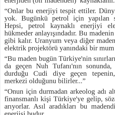
enerjiden (bir madenden) kaynaklanır.
“Onlar bu enerjiyi tespit ettiler. Dün
yok. Bugünkü petrol için yapılan s
Hepsi, petrol kaynaklı enerjiyi el
hükmeder anlayışındadır. Bu madenin 
gibi kalır. Uranyum veya diğer maden
elektrik projektörü yanındaki bir mum 
“Bu maden bugün Türkiye'nin sınırları
da geçen Nuh Tufanı'nın sonunda,
durduğu Cudi diye geçen tepeni
merkezi olduğunu bilirler...”
“Onun için durmadan arkeolog adı alt
finansmanlı kişi Türkiye'ye gelip, sö
arıyorlar. Asıl aradıkları bu madend
enerjisi budur.