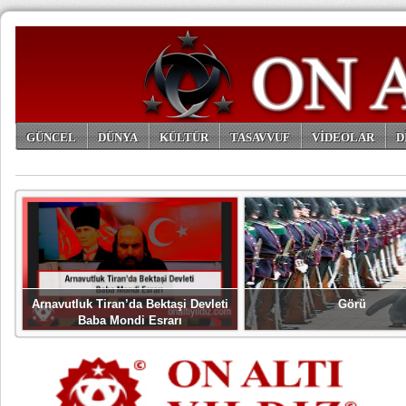
GÜNCEL
DÜNYA
KÜLTÜR
TASAVVUF
VİDEOLAR
D
ARŞİV
Arnavutluk Tiran’da Bektaşi Devleti
Görü
Baba Mondi Esrarı