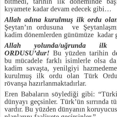
bitmedi, tarihin ilk döneminde ba
kıyamete kadar devam edecek gibi…
Allah adına kurulmuş ilk ordu ol
Şeytan’ın ordusuna ve Şeytanlaşmış
kadim dönemlerden günümüze kadar ge
Allah yolunda/uğrunda il
ORDUSU’dur!
Bu yüzden tarihin de
bu mücadele farklı isimlerle olsa da
kadim savaşta, yenilgiyi hazmedeme
kurulmuş ilk ordu olan Türk Ordu
rövanşa hazırlanmaktadırlar.
Eren Babaların söylediği gibi: “Türki
dünyayı geçsinler. Türk’ün sırrında 
vardır. Bu yüzden dünyanın koruyucus
planlarını faaliyete geçirsinler.”