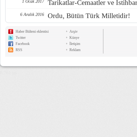
Tarikatlar-Cemaatler ve İstihba
1 Ocak 2017
Ordu, Bütün Türk Milletidir!
6 Aralık 2016
Haber Bülteni eklentisi
Arşiv
Twitter
Künye
Facebook
İletişim
RSS
Reklam
8,761 µs