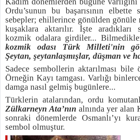
Kadim dönemlerden bugüne varlığını
Ordu’sunun bu başarısının elbette s
sebepler; ehillerince gönülden gönüle
kuşaklara aktarılır. İşte aradıklar
kozmik odalara girdiler... Bilmedikl
kozmik odası Türk Milleti'nin g
Şeytan, şeytanlaşmışlar, düşman ve ha
Sadece sembollerin aktarılması bile ö
Örneğin Kayı tamgası. Varlığı binler
damga nasıl gelmiş bugünlere...
Türklerin atalarından, ordu komuta
Zülkarneyn Ata’nın
alnında yer alan 
sonraki dönemlerde Osmanlı’yı kura
sembol olmuştur.