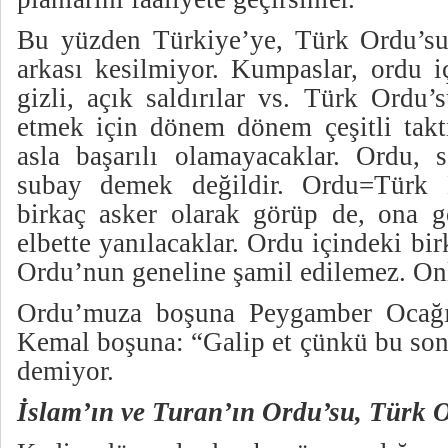
Bu yüzden Türkiye’ye, Türk Ordu’sun
arkası kesilmiyor. Kumpaslar, ordu i
gizli, açık saldırılar vs. Türk Ordu
etmek için dönem dönem çeşitli takti
asla başarılı olamayacaklar. Ordu, s
subay demek değildir. Ordu=Türk M
birkaç asker olarak görüp de, ona gö
elbette yanılacaklar. Ordu içindeki bir
Ordu’nun geneline şamil edilemez. Onl
Ordu’muza boşuna Peygamber Ocağı
Kemal boşuna: “Galip et çünkü bu son
demiyor.
İslam’ın ve Turan’ın Ordu’su,
Türk
O