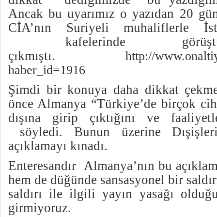
Ancak bu uyarımız o yazıdan 20 gün
CİA’nın Suriyeli muhaliflerle İst
kafelerinde görüşt
çıkmıştı.
http://www.onalti
haber_id=1916
Şimdi bir konuya daha dikkat çekme
önce Almanya “Türkiye’de birçok ciha
dışına girip çıktığını ve faaliyet
söyledi. Bunun üzerine Dışişler
açıklamayı kınadı.
Enteresandır Almanya’nın bu açıklam
hem de düğünde sansasyonel bir saldırı
saldırı ile ilgili yayın yasağı oldu
girmiyoruz
.