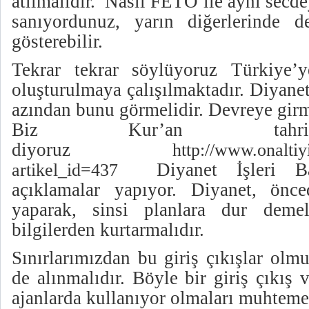
atılmalıdır. Nasıl FETÖ ile aynı sec
sanıyordunuz, yarın diğerlerinde d
gösterebilir.
Tekrar tekrar söylüyoruz Türkiye’y
oluşturulmaya çalışılmaktadır. Diyanet
azından bunu görmelidir. Devreye girm
Biz Kur’an tahrif
diyoruz
http://www.onaltiy
Diyanet İşleri Ba
artikel_id=437
açıklamalar yapıyor. Diyanet, önce
yaparak, sinsi planlara dur deme
bilgilerden kurtarmalıdır.
Sınırlarımızdan bu giriş çıkışlar olmu
de alınmalıdır. Böyle bir giriş çıkış
ajanlarda kullanıyor olmaları muhtemel