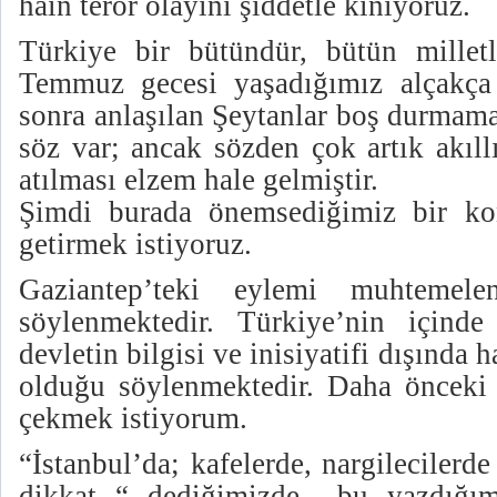
hain terör olayını şiddetle kınıyoruz.
Türkiye bir bütündür, bütün milletle
Temmuz gecesi yaşadığımız alçakça 
sonra anlaşılan Şeytanlar boş durmam
söz var; ancak sözden çok artık akıllı
atılması elzem hale gelmiştir.
Şimdi burada önemsediğimiz bir 
getirmek istiyoruz.
Gaziantep’teki eylemi muhtemele
söylenmektedir. Türkiye’nin içinde
devletin bilgisi ve inisiyatifi dışında 
olduğu söylenmektedir. Daha önceki 
çekmek istiyorum.
“İstanbul’da; kafelerde, nargilecilerde
dikkat “ dediğimizde bu yazdığımız