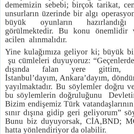
dememizin sebebi; birçok tarikat, cem
unsurların üzerinde bir algı operasyo
büyük oyunların hazırlandığ
görülmektedir. Bu konu önemlidir v
acilen alınmalıdır.
Yine kulağımıza geliyor ki; büyük b
şu cümleleri duyuyoruz: “Geçenlerde
dışında falan yere gittim, ş
İstanbul’dayım, Ankara’dayım, dönd
yayılmaktadır. Bu söylemler doğru ve
bu söylemlerin doğruluğunu Devletimi
Bizim endişemiz Türk vatandaşlarının
sınır dışına gidip geri geliyorum” sö
Bunu biz duyuyorsak, CİA,BND; 
hatta yönlendiriyor da olabilir.