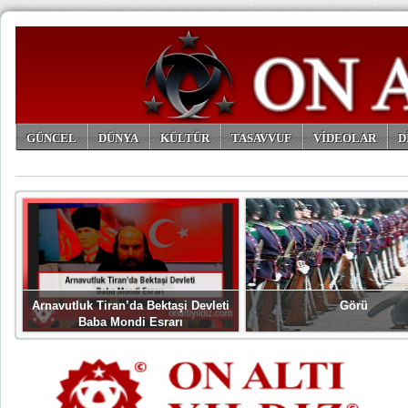
GÜNCEL
DÜNYA
KÜLTÜR
TASAVVUF
VİDEOLAR
D
ARŞİV
Arnavutluk Tiran’da Bektaşi Devleti
Görü
Baba Mondi Esrarı