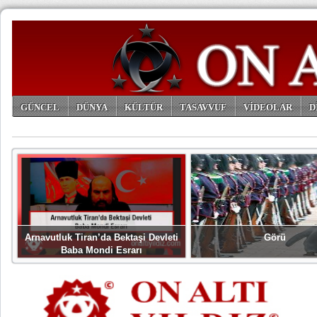
GÜNCEL
DÜNYA
KÜLTÜR
TASAVVUF
VİDEOLAR
D
ARŞİV
Arnavutluk Tiran’da Bektaşi Devleti
Görü
Baba Mondi Esrarı