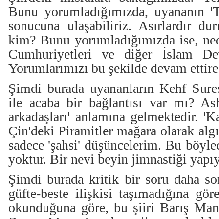
Bunu yorumladığımızda, uyananın 'T
sonucuna ulaşabiliriz. Asırlardır du
kim? Bunu yorumladığımızda ise, ned
Cumhuriyetleri ve diğer İslam Devl
Yorumlarımızı bu şekilde devam ettireb
Şimdi burada uyananların Kehf Sure
ile acaba bir bağlantısı var mı? As
arkadaşları' anlamına gelmektedir. 'K
Çin'deki Piramitler mağara olarak alg
sadece 'şahsi' düşüncelerim. Bu böyle
yoktur. Bir nevi beyin jimnastiği yap
Şimdi burada kritik bir soru daha so
güfte-beste ilişkisi taşımadığına gör
okunduğuna göre, bu şiiri Barış Ma