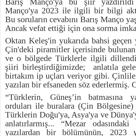
Barış Manço'ya bu şiir yazdırıld
Manço'ya 2023 ile ilgili bir bilgi ak
Bu soruların cevabını Barış Manço yaş
Ancak vefat ettiği için ona sorma imk
Oktan Keleş'in yukarıda bahsi geçen y
Çin'deki piramitler içerisinde bulunan 
ve o bölgede Türklerle ilgili dillendi
şiiri birleştirdiğimizde; anlatıla ge
birtakım ip uçları veriyor gibi. Çinlile
yazılan bir efsaneden söz ederlermiş. 
“Türklerin, Güneş’in batmasına y
orduları ile buralara (Çin Bölgesine) 
Türklerin Doğu'ya, Asya'ya ve Dünya'
anlatırlarmış... “Mezar odasındaki
yazılardan bir bölümünün, 2023 yıl