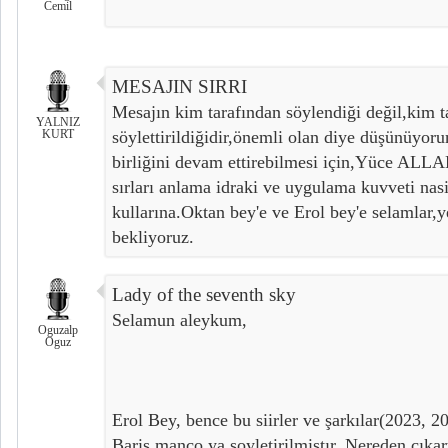
Cemil
MESAJIN SIRRI
Mesajın kim tarafından söylendiği değil,kim t
YALNIZ
KURT
söylettirildiğidir,önemli olan diye düşünüyoru
birliğini devam ettirebilmesi için,Yüce ALLAH
sırları anlama idraki ve uygulama kuvveti nasi
kullarına.Oktan bey'e ve Erol bey'e selamlar,y
bekliyoruz.
Lady of the seventh sky
Selamun aleykum,
Oguzalp
Oguz
Erol Bey, bence bu siirler ve şarkılar(2023, 20
Bariş manço ya soyletirilmiştır. Nereden çıka