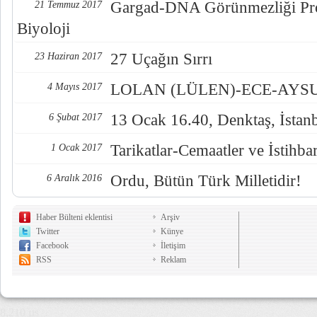
Gargad-DNA Görünmezliği Pro
21 Temmuz 2017
Biyoloji
27 Uçağın Sırrı
23 Haziran 2017
LOLAN (LÜLEN)-ECE-AYSUL
4 Mayıs 2017
13 Ocak 16.40, Denktaş, İstan
6 Şubat 2017
Tarikatlar-Cemaatler ve İstihba
1 Ocak 2017
Ordu, Bütün Türk Milletidir!
6 Aralık 2016
Haber Bülteni eklentisi
Arşiv
Twitter
Künye
Facebook
İletişim
RSS
Reklam
8,210 µs