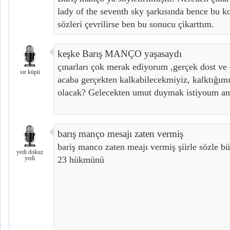
lady of the seventh sky şarkısında bence bu k
sözleri çevrilirse ben bu sonucu çikarttım.
keşke Barış MANÇO yaşasaydı
çınarları çok merak ediyorum ,gerçek dost ve
sır küpü
acaba gerçekten kalkabilecekmiyiz, kalktığım
olacak? Gelecekten umut duymak istiyoum an
barış manço mesajı zaten vermiş
bariş manco zaten meajı vermiş şiirle sözle 
yedi dokuz
yedi
23 hükmünü