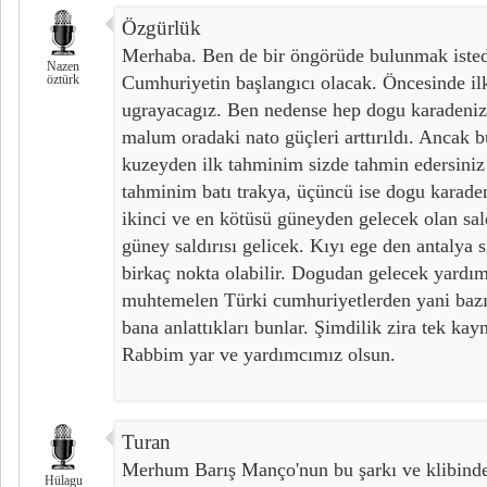
Özgürlük
Merhaba. Ben de bir öngörüde bulunmak isted
Nazen
öztürk
Cumhuriyetin başlangıcı olacak. Öncesinde il
ugrayacagız. Ben nedense hep dogu karadeni
malum oradaki nato güçleri arttırıldı. Ancak b
kuzeyden ilk tahminim sizde tahmin edersiniz 
tahminim batı trakya, üçüncü ise dogu karaden
ikinci ve en kötüsü güneyden gelecek olan sal
güney saldırısı gelicek. Kıyı ege den antalya 
birkaç nokta olabilir. Dogudan gelecek yardı
muhtemelen Türki cumhuriyetlerden yani bazıl
bana anlattıkları bunlar. Şimdilik zira tek k
Rabbim yar ve yardımcımız olsun.
Turan
Merhum Barış Manço'nun bu şarkı ve klibinde 
Hülagu