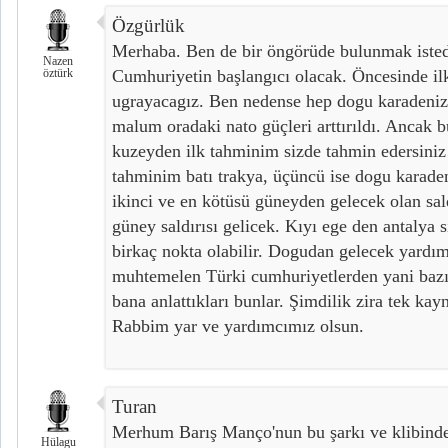
Özgürlük
Merhaba. Ben de bir öngörüde bulunmak isted
Nazen
öztürk
Cumhuriyetin başlangıcı olacak. Öncesinde il
ugrayacagız. Ben nedense hep dogu karadeni
malum oradaki nato güçleri arttırıldı. Ancak b
kuzeyden ilk tahminim sizde tahmin edersiniz 
tahminim batı trakya, üçüncü ise dogu karaden
ikinci ve en kötüsü güneyden gelecek olan sal
güney saldırısı gelicek. Kıyı ege den antalya 
birkaç nokta olabilir. Dogudan gelecek yardı
muhtemelen Türki cumhuriyetlerden yani bazıl
bana anlattıkları bunlar. Şimdilik zira tek k
Rabbim yar ve yardımcımız olsun.
Turan
Merhum Barış Manço'nun bu şarkı ve klibinde 
Hülagu