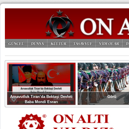
GÜNCEL
DÜNYA
KÜLTÜR
TASAVVUF
VİDEOLAR
D
ARŞİV
Arnavutluk Tiran’da Bektaşi Devleti
Görü
Baba Mondi Esrarı