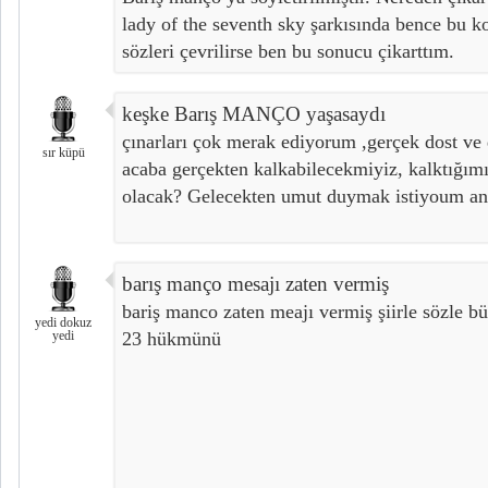
lady of the seventh sky şarkısında bence bu k
sözleri çevrilirse ben bu sonucu çikarttım.
keşke Barış MANÇO yaşasaydı
çınarları çok merak ediyorum ,gerçek dost ve
sır küpü
acaba gerçekten kalkabilecekmiyiz, kalktığım
olacak? Gelecekten umut duymak istiyoum an
barış manço mesajı zaten vermiş
bariş manco zaten meajı vermiş şiirle sözle 
yedi dokuz
yedi
23 hükmünü