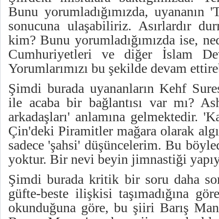
Bunu yorumladığımızda, uyananın 'T
sonucuna ulaşabiliriz. Asırlardır du
kim? Bunu yorumladığımızda ise, ned
Cumhuriyetleri ve diğer İslam Devl
Yorumlarımızı bu şekilde devam ettireb
Şimdi burada uyananların Kehf Sure
ile acaba bir bağlantısı var mı? As
arkadaşları' anlamına gelmektedir. 'K
Çin'deki Piramitler mağara olarak alg
sadece 'şahsi' düşüncelerim. Bu böyle
yoktur. Bir nevi beyin jimnastiği yap
Şimdi burada kritik bir soru daha so
güfte-beste ilişkisi taşımadığına gör
okunduğuna göre, bu şiiri Barış Ma