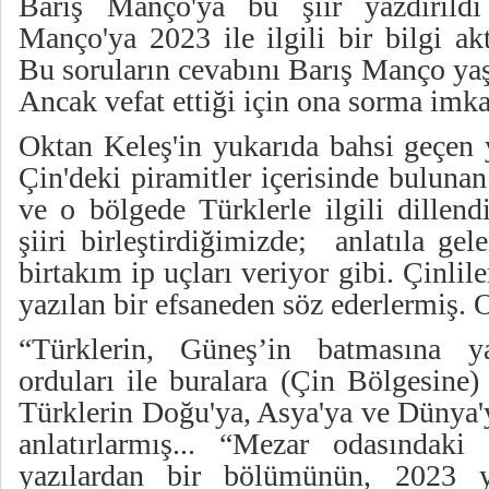
Barış Manço'ya bu şiir yazdırıld
Manço'ya 2023 ile ilgili bir bilgi ak
Bu soruların cevabını Barış Manço yaş
Ancak vefat ettiği için ona sorma imk
Oktan Keleş'in yukarıda bahsi geçen y
Çin'deki piramitler içerisinde bulunan 
ve o bölgede Türklerle ilgili dillendi
şiiri birleştirdiğimizde; anlatıla ge
birtakım ip uçları veriyor gibi. Çinlile
yazılan bir efsaneden söz ederlermiş. 
“Türklerin, Güneş’in batmasına y
orduları ile buralara (Çin Bölgesine) 
Türklerin Doğu'ya, Asya'ya ve Dünya'
anlatırlarmış... “Mezar odasındaki
yazılardan bir bölümünün, 2023 yıl