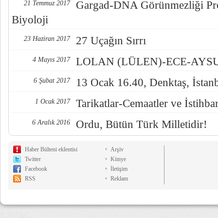
Gargad-DNA Görünmezliği Pro
21 Temmuz 2017
Biyoloji
27 Uçağın Sırrı
23 Haziran 2017
LOLAN (LÜLEN)-ECE-AYSUL
4 Mayıs 2017
13 Ocak 16.40, Denktaş, İstan
6 Şubat 2017
Tarikatlar-Cemaatler ve İstihba
1 Ocak 2017
Ordu, Bütün Türk Milletidir!
6 Aralık 2016
Haber Bülteni eklentisi
Arşiv
Twitter
Künye
Facebook
İletişim
RSS
Reklam
9,367 µs