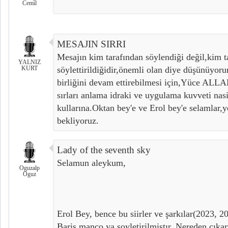
Cemil
MESAJIN SIRRI
Mesajın kim tarafından söylendiği değil,kim t
YALNIZ
KURT
söylettirildiğidir,önemli olan diye düşünüyoru
birliğini devam ettirebilmesi için,Yüce ALLAH
sırları anlama idraki ve uygulama kuvveti nasi
kullarına.Oktan bey'e ve Erol bey'e selamlar,y
bekliyoruz.
Lady of the seventh sky
Selamun aleykum,
Oguzalp
Oguz
Erol Bey, bence bu siirler ve şarkılar(2023, 20
Bariş manço ya soyletirilmiştır. Nereden çıka