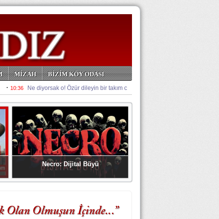
M
MİZAH
BİZİM KÖY ODASI
Necro: Dijital Büyü