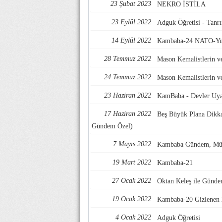
23 Şubat 2023
NEKRO İSTİLA
23 Eylül 2022
Adguk Öğretisi - Tanr
14 Eylül 2022
Kambaba-24 NATO-Yuna
28 Temmuz 2022
Mason Kemalistlerin ve
24 Temmuz 2022
Mason Kemalistlerin ve
23 Haziran 2022
KamBaba - Devler Uya
17 Haziran 2022
Beş Büyük Plana Dikka
Gündem Özel)
7 Mayıs 2022
Kambaba Gündem, Mült
19 Mart 2022
Kambaba-21
27 Ocak 2022
Oktan Keleş ile Günd
19 Ocak 2022
Kambaba-20 Gizlenen 
4 Ocak 2022
Adguk Öğretisi