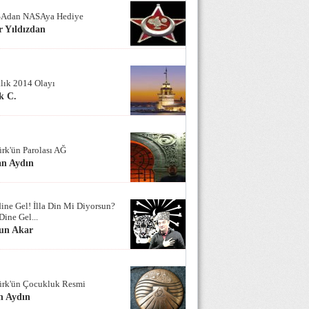
Adan NASAya Hediye
 Yıldızdan
alık 2014 Olayı
k C.
ürk'ün Parolası AĞ
an Aydın
ine Gel! İlla Din Mi Diyorsun?
Dine Gel...
un Akar
ürk'ün Çocukluk Resmi
n Aydın