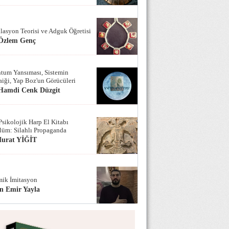
lasyon Teorisi ve Adguk Öğretisi
 Özlem Genç
tum Yansıması, Sistemin
iği, Yap Boz'un Görücüleri
 Hamdi Cenk Düzgit
Psikolojik Harp El Kitabı
lüm: Silahlı Propaganda
Murat YİĞİT
ik İmitasyon
n Emir Yayla