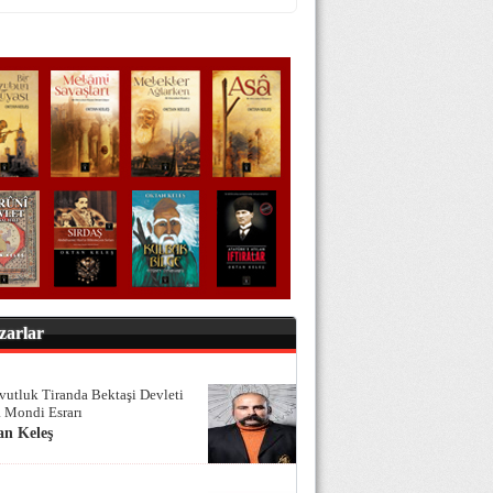
zarlar
vutluk Tiranda Bektaşi Devleti
 Mondi Esrarı
an Keleş