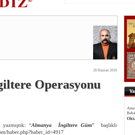
28 Haziran 2016
giltere Operasyonu
Ya
Arna
Baba
Okt
 yazmıştık: “
Almanya
İngiltere Güm
” başlıklı
.com/haber.php?haber_id=4917