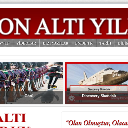
VVUF
VİDEOLAR
DİZİ YAZILAR
EN/DE/FR
TARİH
BİLİ
Görü
Discovery Skandalı