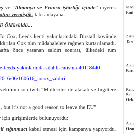
ış
ve “
Almanya ve Fransa işbirliği içinde
” diyerek
MAS
Emir
atını vermiştik
, tabi anlayana.
li Öldürüldü...
li Jo Cox, Leeds kenti yakınlarındaki Birstall köyünde
2 Ar
Tarı
kaldırılan Cox tüm müdahalelere rağmen kurtarılamadı.
fta önce yaşanan saldırı sonrası, ülkedeki tüm
Atat
de-leeds-yakinlarinda-silahli-catisma-40118440
Bar
/2016/06/160616_jocox_saldiri
vekilinin son twiti
“Mülteciler ile alakalı ve İngiltere
Kend
Ken 
Ork
, but it’s not a good reason to leave the EU”
r için girişimlerde bulunuyordu:
Atat
li sığınmacı
kabul etmesi için kampanya yapıyordu.
Oza