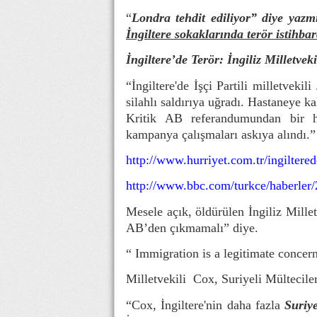
“
Londra tehdit ediliyor” diye yazm
İngiltere sokaklarında terör istihbar
İngiltere’de Terör: İngiliz
Milletveki
“İngiltere'de İşçi Partili milletveki
silahlı saldırıya uğradı. Hastaneye 
Kritik AB referandumundan bir ha
kampanya çalışmaları askıya alındı.”
http://www.hurriyet.com.tr/ingiltere
http://www.bbc.com/turkce/haberler
Mesele açık, öldürülen İngiliz Millet
AB’den çıkmamalı” diye.
“ Immigration is a legitimate concern
Milletvekili Cox, Suriyeli Mültecile
“Cox, İngiltere'nin daha fazla
Suriye