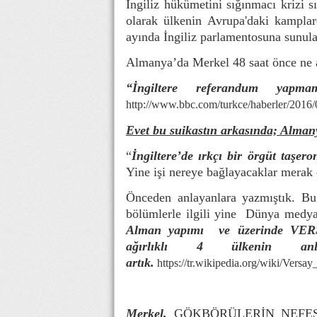
İngiliz hükümetini sığınmacı krizi s
olarak ülkenin Avrupa'daki kamplar
ayında İngiliz parlamentosuna sunulan
Almanya’da Merkel 48 saat önce ne 
“İngiltere referandum yapma
http://www.bbc.com/turkce/haberler/2016
Evet bu suikastın arkasında; Alma
“
İngiltere’de ırkçı bir örgüt taşer
Yine işi nereye bağlayacaklar merak
Önceden anlayanlara yazmıştık. Bu
bölümlerle ilgili yine Dünya medyal
Alman yapımı
ve üzerinde VERS
ağırlıklı 4 ülkenin an
artık.
https://tr.wikipedia.org/wik
Merkel,
GÖKBÖRÜLERİN NEFES