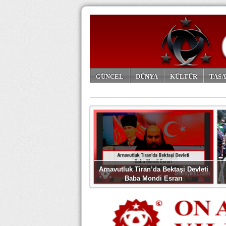
GÜNCEL
DÜNYA
KÜLTÜR
TASA
ARŞİV
Arnavutluk Tiran’da Bektaşi Devleti
Baba Mondi Esrarı