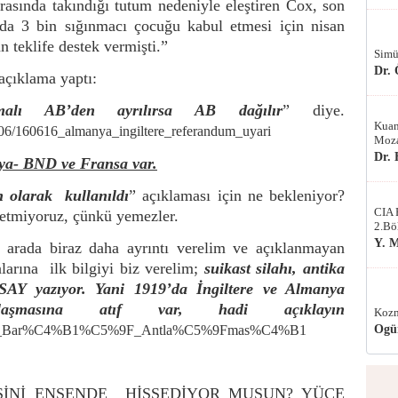
ırasında takındığı tutum nedeniyle eleştiren Cox, son
da 3 bin sığınmacı çocuğu kabul etmesi için nisan
 teklife destek vermişti.”
Simü
Dr.
açıklama yaptı:
malı AB’den ayrılırsa AB dağılır
” diye.
Kuan
/06/160616_almanya_ingiltere_referandum_uyari
Moza
Dr.
nya- BND ve Fransa var.
on olarak
kullanıldı
” açıklaması için ne bekleniyor?
CIA 
 etmiyoruz, çünkü yemezler.
2.Bö
Y. 
 arada biraz daha ayrıntı verelim ve açıklanmayan
arına ilk bilgiyi biz verelim;
suikast silahı, antika
AY yazıyor. Yani 1919’da İngiltere ve Almanya
laşmasına atıf var, hadi açıklayın
Kozm
Ogü
i/Versay_Bar%C4%B1%C5%9F_Antla%C5%9Fmas%C4%B1
İNİ ENSENDE HİSSEDİYOR MUSUN? YÜCE