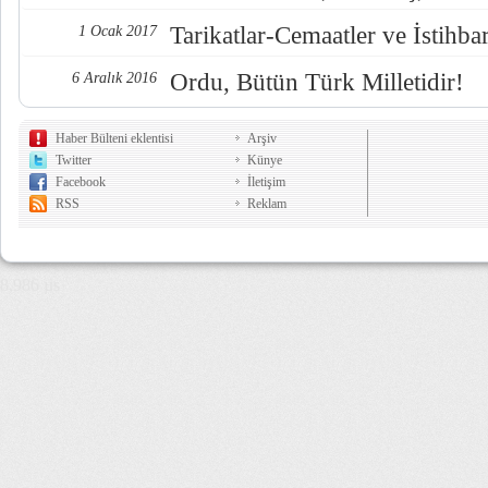
Tarikatlar-Cemaatler ve İstihba
1 Ocak 2017
Ordu, Bütün Türk Milletidir!
6 Aralık 2016
Haber Bülteni eklentisi
Arşiv
Twitter
Künye
Facebook
İletişim
RSS
Reklam
8,986 µs