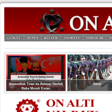
GÜNCEL
DÜNYA
KÜLTÜR
TASAVVUF
VİDEOLAR
D
ARŞİV
Arnavutluk Tiran’da Bektaşi Devleti
Görü
Baba Mondi Esrarı