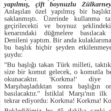
yapılmış, çift boynuzlu Zülkarne
Anlaşılan özel yapılmış bir başlık
saklanmıştı. Üzerinde kullanma ta
geçirilecekti ve boynuz şeklindeki
kenarındaki düğmelere basılacak 
Denileni yaptım. Bir anda kulaklarıma
bu başlık hiçbir şeyden etkilenmeye
şuydu:
"Bu başlığı takan Türk milleti, taktı
size bir komut gelecek, o komutla be
okunacaktır. 'Korkma!' diye b
Marşıbaşladıktan sonra başlığın o
basılacaktır." İstiklal Marşı'nın il
tekrar ediyordu: Korkma! Korkma! K
Beklediğimiz bu 45 dakika sanki 