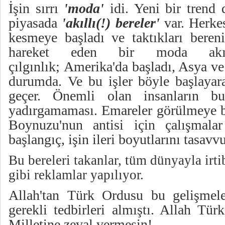
İşin sırrı
'moda'
idi. Yeni bir trend 
piyasada
'akıllı(!) bereler'
var. Herkes
kesmeye başladı ve taktıkları beren
hareket eden bir moda ak
çılgınlık;
Amerika'da
başladı, Asya ve
durumda. Ve bu işler böyle başlayar
geçer. Önemli olan insanların b
yadırgamaması. Emareler görülmeye 
Boynuzu'nun antisi için çalışmala
başlangıç, işin ileri boyutlarını tasavvu
Bu bereleri takanlar, tüm dünyayla irti
gibi reklamlar yapılıyor.
Allah'tan Türk Ordusu bu gelişmele
gerekli tedbirleri almıştı. Allah Tü
Milletine zeval vermesin!