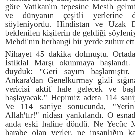
göre Vatikan'ın tepesine Mesih gelmi
ve dünyanın çeşitli yerlerine 
söyleniyordu. Hindistan ve Uzak D
beklenilen kişilerin de geldiği söyleni
Mehdi'nin herhangi bir yerde zuhur ett
Nihayet 45 dakika dolmuştu. Ortada
İstiklal Marşı okunmaya başlandı. 
duyduk: "Geri sayım başlamıştır.
Ankara'dan Genelkurmay gizli sığın
vericisi aktif hale gelecek ve başl
başlayacak." Hepimiz adeta 114 saniy
Ve 114 saniye sonucunda, "Yeri
Allah'tır!" nidası yankılandı. O esna
anda eski haline döndü. Ne Yecüc M
harabe olan yerler, ne insanlığın k