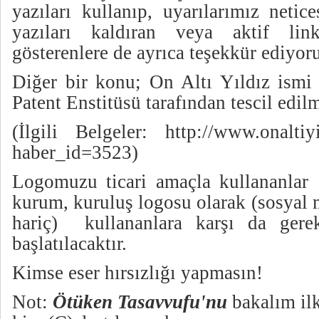
yazıları kullanıp, uyarılarımız netic
yazıları kaldıran veya aktif lin
gösterenlere de ayrıca teşekkür ediyor
Diğer bir konu; On Altı Yıldız ism
Patent Enstitüsü tarafından tescil edilm
(İlgili Belgeler:
http://www.onaltiy
haber_id=3523
)
Logomuzu ticari amaçla kullananlar 
kurum, kuruluş logosu olarak (sosyal 
hariç) kullananlara karşı da gerek
başlatılacaktır.
Kimse eser hırsızlığı yapmasın!
Not:
Ötüken Tasavvufu'nu
bakalım il