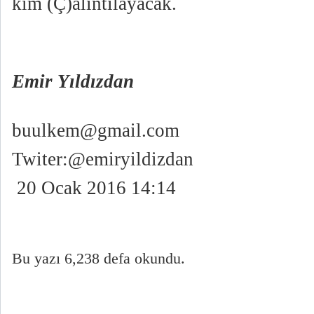
kim
(Ç)alıntılayacak.
Emir Yıldızdan
buulkem@gmail.com
Twiter:@emiryildizdan
20 Ocak 2016 14:14
Bu yazı 6,238 defa okundu.