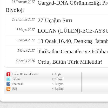
Gargad-DNA Görünmezliği Pro
21 Temmuz 2017
Biyoloji
27 Uçağın Sırrı
23 Haziran 2017
LOLAN (LÜLEN)-ECE-AYSUL
4 Mayıs 2017
13 Ocak 16.40, Denktaş, İstan
6 Şubat 2017
Tarikatlar-Cemaatler ve İstihba
1 Ocak 2017
Ordu, Bütün Türk Milletidir!
6 Aralık 2016
Haber Bülteni eklentisi
Arşiv
Twitter
Künye
Facebook
İletişim
RSS
Reklam
7,583 µs