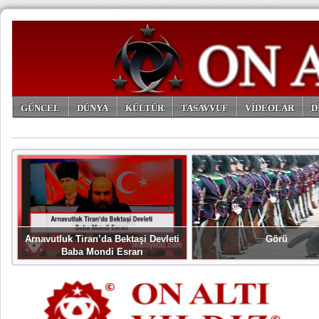
GÜNCEL
DÜNYA
KÜLTÜR
TASAVVUF
VİDEOLAR
D
ARŞİV
Arnavutluk Tiran’da Bektaşi Devleti
Görü
Baba Mondi Esrarı