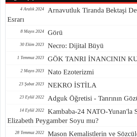
Arnavutluk Tiranda Bektaşi De
4 Aralık 2024
Esrarı
Görü
8 Mayıs 2024
Necro: Dijital Büyü
30 Ekim 2023
GÖK TANRI İNANCININ K
1 Temmuz 2023
Nato Ezoterizmi
2 Mayıs 2023
NEKRO İSTİLA
23 Şubat 2023
Adguk Öğretisi - Tanrının Göz
23 Eylül 2022
Kambaba-24 NATO-Yunan'la S
14 Eylül 2022
Elizabeth Peygamber Soyu mu?
Mason Kemalistlerin ve Sözcüle
28 Temmuz 2022