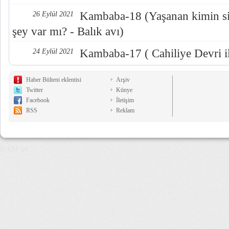
Kambaba-18 (Yaşanan kimin sis
26 Eylül 2021
şey var mı? - Balık avı)
Kambaba-17 ( Cahiliye Devri i
24 Eylül 2021
Haber Bülteni eklentisi
Arşiv
Twitter
Künye
Facebook
İletişim
RSS
Reklam
8,434 µs