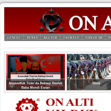
GÜNCEL
DÜNYA
KÜLTÜR
TASAVVUF
VİDEOLAR
D
ARŞİV
Arnavutluk Tiran’da Bektaşi Devleti
Görü
Baba Mondi Esrarı