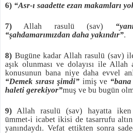
6)
“Asr-ı saadette ezan makamları yo
7)
Allah rasulü (sav)
“yan
“şahdamarımızdan daha yakındır”
.
8)
Bugüne kadar Allah rasulü (sav) ile
aşık olunması ve dolayısı ile Allah 
konusunun bana niye daha evvel anl
“Demek sırası şimdi”
imiş ve
“bana 
haleti gerekiyor”
muş ve bu bugün olm
9)
Allah rasulü (sav) hayatta ike
ümmet-i icabet ikisi de tasarrufu altı
yanındaydı. Vefat ettikten sonra sad