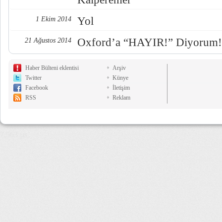
Yol
1 Ekim 2014
Oxford’a “HAYIR!” Diyorum!
21 Ağustos 2014
Haber Bülteni eklentisi
Arşiv
Twitter
Künye
Facebook
İletişim
RSS
Reklam
7,563 µs