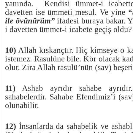
yanında.
Kendisi ümmet-i icabet
davetten ise ümmeti mesul. Ve yine
“
ile övünürüm”
ifadesi buraya bakar. 
i davetten ümmet-i icabete geçiş oldu?
10)
Allah kıskançtır. Hiç kimseye o k
istemez. Rasulüne bile. Kör olacak ka
olur. Zira Allah rasulü’nün (sav) beşeri
11)
Ashab ayrıdır sahabe ayrıdı
sahabelerdir. Sahabe Efendimiz’i (sav
olunabilir.
12)
İnsanlarda da sahabelik ve ashabl