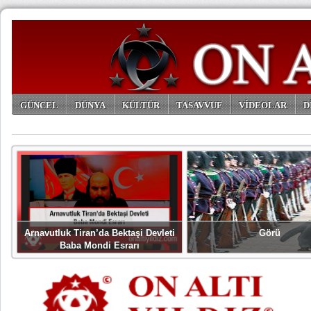
GÜNCEL
DÜNYA
KÜLTÜR
TASAVVUF
VİDEOLAR
D
ARŞİV
Arnavutluk Tiran’da Bektaşi Devleti
Görü
Baba Mondi Esrarı