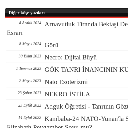
Diğer köşe yazıları
Arnavutluk Tiranda Bektaşi De
4 Aralık 2024
Esrarı
Görü
8 Mayıs 2024
Necro: Dijital Büyü
30 Ekim 2023
GÖK TANRI İNANCININ K
1 Temmuz 2023
Nato Ezoterizmi
2 Mayıs 2023
NEKRO İSTİLA
23 Şubat 2023
Adguk Öğretisi - Tanrının Göz
23 Eylül 2022
Kambaba-24 NATO-Yunan'la S
14 Eylül 2022
Elizabeth Peygamber Soyu mu?