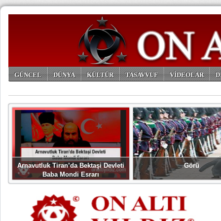
GÜNCEL
DÜNYA
KÜLTÜR
TASAVVUF
VİDEOLAR
D
ARŞİV
Arnavutluk Tiran’da Bektaşi Devleti
Görü
Baba Mondi Esrarı