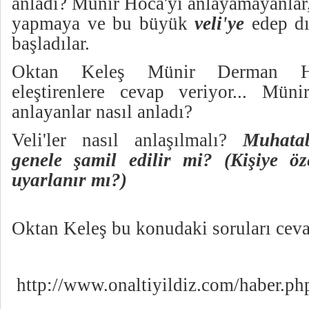
anladı? Münir Hoca'yı anlayamayanlar
yapmaya ve bu büyük
veli'ye
edep dı
başladılar.
Oktan Keleş Münir Derman Hz'
eleştirenlere cevap veriyor... Mün
anlayanlar nasıl anladı?
Veli'ler nasıl anlaşılmalı?
Muhatab
genele şamil edilir mi? (Kişiye öz
uyarlanır mı?)
Oktan Keleş bu konudaki soruları ceva
http://www.onaltiyildiz.com/haber.p