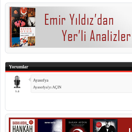
Yorumlar
Ayasofya
Ayasofya'yı AÇIN
s.a