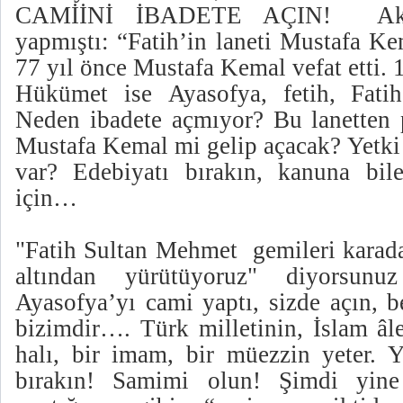
CAMİİNİ İBADETE AÇIN!
Ak
yapmıştı: “Fatih’in laneti Mustafa Ke
77 yıl önce Mustafa Kemal vefat etti. 1
Hükümet ise Ayasofya, fetih, Fatih
Neden ibadete açmıyor? Bu lanetten 
Mustafa Kemal mi gelip açacak? Yetki 
var? Edebiyatı bırakın, kanuna bi
için…
"Fatih Sultan Mehmet
gemileri karad
altından yürütüyoruz" diyorsun
Ayasofya’yı cami yaptı, sizde açın, 
bizimdir…. Türk milletinin, İslam âl
halı, bir imam, bir müezzin yeter. Y
bırakın! Samimi olun! Şimdi yine