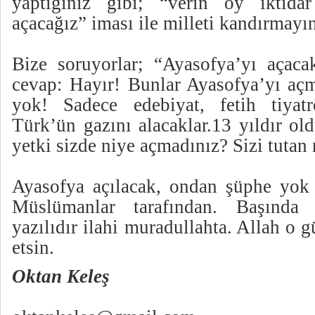
yaptığınız gibi; “verin oy iktid
açacağız” iması ile milleti kandırmayı
Bize soruyorlar; “Ayasofya’yı açac
cevap: Hayır! Bunlar Ayasofya’yı açma
yok! Sadece edebiyat, fetih tiya
Türk’ün gazını alacaklar.13 yıldır o
yetki sizde niye açmadınız? Sizi tutan
Ayasofya açılacak, ondan şüphe yok
Müslümanlar tarafından. Başında
yazılıdır ilahi muradullahta. Allah o 
etsin.
Oktan Keleş