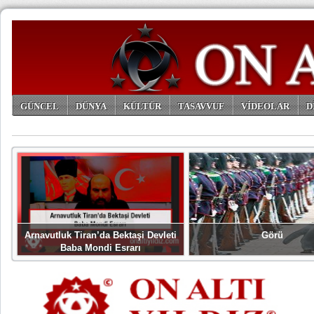
GÜNCEL
DÜNYA
KÜLTÜR
TASAVVUF
VİDEOLAR
D
ARŞİV
Arnavutluk Tiran’da Bektaşi Devleti
Görü
Baba Mondi Esrarı