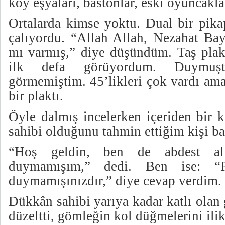
köy eşyaları, bastonlar, eski oyuncakla
Ortalarda kimse yoktu. Dual bir pik
çalıyordu. “Allah Allah, Nezahat Bay
mı varmış,” diye düşündüm. Taş plak
ilk defa görüyordum. Duymu
görmemiştim. 45’likleri çok vardı am
bir plaktı.
Öyle dalmış incelerken içeriden bir k
sahibi olduğunu tahmin ettiğim kişi ba
“Hoş geldin, ben de abdest alı
duymamışım,” dedi. Ben ise: “P
duymamışınızdır,” diye cevap verdim.
Dükkân sahibi yarıya kadar katlı olan
düzeltti, gömleğin kol düğmelerini ilik