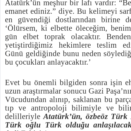
Atatürk’ün meşhur bir lafı vardır: “B
emanet ediniz.” diye. Bu kelimeyi sar
en güvendiği dostlarından birine d
‘Ölürsem, ki elbette öleceğim, beni
gün elbet toprak olacaktır. Benden
yetiştirdiğimiz hekimlere teslim ed
Günü geldiğinde bunu neden söylediği
bu çocukları anlayacaktır.’
Evet bu önemli bilgiden sonra işin eh
uzun araştırmalar sonucu Gazi Paşa’nı
Vücudundan alınıp, saklanan bu parça
tıp ve antropoloji bilimiyle ve bil
delilleriyle
Atatürk’ün, özbeöz Türk M
Türk oğlu Türk olduğu anlaşılacak