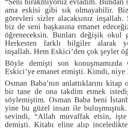
“Seni bırakmıyoruz evladım. Bundan s
ama eskisi gibi sık olmayabilir. Biz
görevleri sizler alacaksınız inşallah
biz de seni başkasına emanet edeceği
öğreneceksin. Bunları değişik okul 
Herkesten farklı bilgiler alarak y
inşallah. Hem Eskici’den çok şeyler 
Böyle demişti son konuşmamızda
Eskici’ye emanet etmişti. Kimdi, niye 
Osman Baba’nın anlattıklarını kitap 
bir tane de ona takdim etmek isted
söylemiştim. Osman Baba beni İstanb
yine bu güzel insan ile buluşmuştuk.
sevindi, “Allah muvaffak etsin, işt
demişti. Kitabı eline alıp inceledik