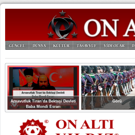
GÜNCEL
DÜNYA
KÜLTÜR
TASAVVUF
VİDEOLAR
D
ARŞİV
Arnavutluk Tiran’da Bektaşi Devleti
Görü
Baba Mondi Esrarı