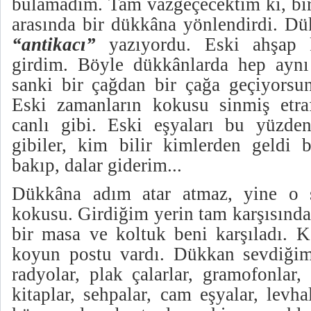
bulamadım. Tam vazgeçecektim ki, bir
arasında bir dükkâna yönlendirdi. D
“antikacı”
yazıyordu. Eski ahşap k
girdim. Böyle dükkânlarda hep aynı
sanki bir çağdan bir çağa geçiyorsun
Eski zamanların kokusu sinmiş etra
canlı gibi. Eski eşyaları bu yüzde
gibiler, kim bilir kimlerden geldi b
bakıp, dalar giderim...
Dükkâna adım atar atmaz, yine o 
kokusu. Girdiğim yerin tam karşısınd
bir masa ve koltuk beni karşıladı. K
koyun postu vardı. Dükkan sevdiğim
radyolar, plak çalarlar, gramofonlar,
kitaplar, sehpalar, cam eşyalar, levhal