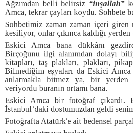
Ağzımdan belli belirsiz
“inşallah”
ke
Amca, tekrar çayları koydu. Sohbete 
Sohbetimiz zaman zaman içeri giren 
kesiliyor, onlar çıkınca kaldığı yerde
Eskici Amca bana dükkânı gezdirdi.
Birçoğunu ilgi alanımdan dolayı bil
kitapları, taş plakları, plakları, pik
Bilmediğim eşyaları da Eskici Amca b
anlatmakla bitmez ya, bir yerden 
veriyordu buranın ortamı bana.
Eskici Amca bir fotoğraf çıkardı.
İstanbul’daki dostumuzdan geldi senin 
Fotoğrafta Atatürk'e ait bedensel parçal