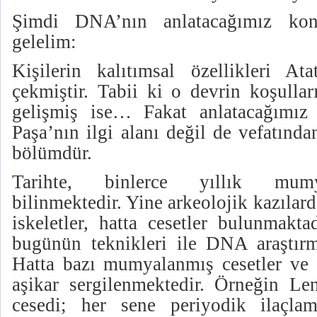
Şimdi DNA’nın anlatacağımız konu
gelelim:
Kişilerin kalıtımsal özellikleri Ata
çekmiştir. Tabii ki o devrin koşulla
gelişmiş ise… Fakat anlatacağımız
Paşa’nın ilgi alanı değil de vefatında
bölümdür.
Tarihte, binlerce yıllık mumy
bilinmektedir. Yine arkeolojik kazıla
iskeletler, hatta cesetler bulunmakta
bugünün teknikleri ile DNA araştırma
Hatta bazı mumyalanmış cesetler ve i
aşikar sergilenmektedir. Örneğin L
cesedi; her sene periyodik ilaçl