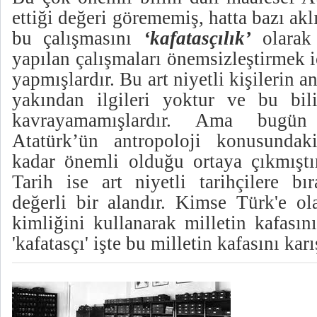
ettiği değeri görememiş, hatta bazı akl
bu çalışmasını
‘kafatasçılık’
olarak 
yapılan çalışmaları önemsizleştirmek i
yapmışlardır. Bu art niyetli kişilerin a
yakından ilgileri yoktur ve bu bil
kavrayamamışlardır. Ama bugün
Atatürk’ün antropoloji konusundaki
kadar önemli olduğu ortaya çıkmıştır
Tarih ise art niyetli tarihçilere bı
değerli bir alandır. Kimse Türk'e olan
kimliğini kullanarak milletin kafasın
'kafatasçı' işte bu milletin kafasını karı