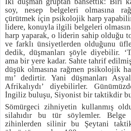
İki düşman gruptan bahsettik: Biri ka
soy, nesep belgeleri olmasına ra
çürütmek için psikolojik harp yapabili
lidere, konuyla ilgili belgeleri olması
harp yaparak, o liderin sahip olduğu 
ve farklı ünsiyetlerden olduğunu üfle
dedik, düşmanları şöyle diyebilir. ‘
ama bir yere kadar. Sahte tahrif edilmi
düşük olmasına rağmen psikolojik har
mı’ dedirtir. Yani düşmanları Asyal
Afrikalıydı’ diyebilirler. Günümüz
İngiliz buluşu, Siyonist bir taktikdir b
Sömürgeci zihniyetin kullanmış old
silahıdır bu tür söylemler. Belge
zihinlerden silinir bu Şeytani takti