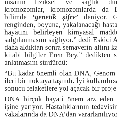
insanın fiziksel ve sağlık dur
kromozomlar, kromozomlarda da 
bilimde
‘genetik şifre’
deniyor. Ge
renginden, boyuna, yakalanacağı hasta
hayatını belirleyen kimyasal madde
salgılanmasını sağlıyor.” dedi Eskici
daha aldıktan sonra semaverin altını ka
kitabi bilgiler Eren Bey,” dedikten 
anlatmasını sürdürdü:
“Bu kadar önemli olan DNA, Genom P
ileri bir noktaya taşındı. İyi kullanılır
sonucu felaketlere yol açacak bir proje
DNA birçok hayati önem arz eden al
işine yarıyor. Hastalıklarının tedavisi
vakalarında da DNA’dan yararlanılıyor