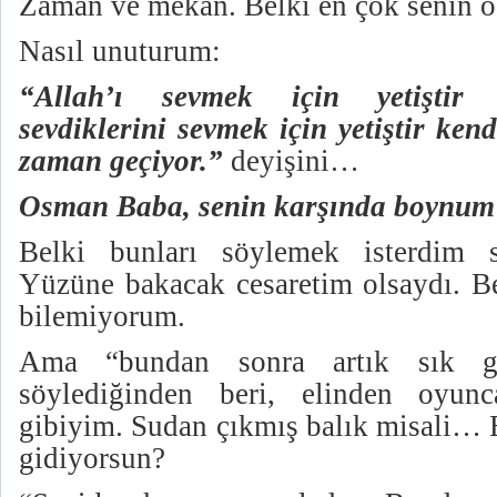
Zaman ve mekân. Belki en çok senin 
Nasıl unuturum:
“Allah’ı sevmek için yetiştir 
sevdiklerini sevmek için yetiştir ken
zaman geçiyor.”
deyişini…
Osman Baba, senin karşında boynum
Belki bunları söylemek isterdim
Yüzüne bakacak cesaretim olsaydı. B
bilemiyorum.
Ama “bundan sonra artık sık gö
söylediğinden beri, elinden oyun
gibiyim. Sudan çıkmış balık misali… B
gidiyorsun?