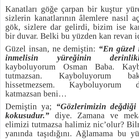
Kanatları göğe çarpan bir kuştur yür
sizlerin kanatlarının âlemlere nasıl a
gök, sizlere dar gelirdi, bizim ise ka
bir duvar. Belki bu yüzden kan revan i
Güzel insan, ne demiştin:
“En güzel 
inmelisin yüreğinin derinlikle
kayboluyorum Osman Baba. Kayb
tutmazsan. Kayboluyorum bakı
hissetmezsem. Kayboluyorum du
katmazsan beni…
Demiştin ya;
“Gözlerimizin değdiği 
kokusudur.”
diye. Zamana ve mekân
elimizi tutmazsa halimiz nic’olur? Bi
yanında taşıdığını. Ağlamama bu 