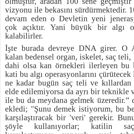
ölmüştür, aradan 100 sene geçmiştir 
vizyonu ile bekasını sürdürmektedir. 
devam eden o Devletin yeni jenerasy
çok açıktır. Yani büyük bir algı 
kalabilirler.
İşte burada devreye DNA girer. O A
kalan bedensel organ, iskelet, saç teli
dahi olsa kan örnekleri ilerleyen bu 
kati bu algı operasyonlarını çürütecek k
ne kadar bugün saç teli ve kıllardan
elde edilemiyorsa da ayrı bir teknikle 
ile bu da meydana gelmek üzeredir.” 
ekledi; "Şunu demek istiyorum, bu be
karşılaştıracak bir 'veri' gerekir. Bu
şöyle kullanıyorlar; katilin 