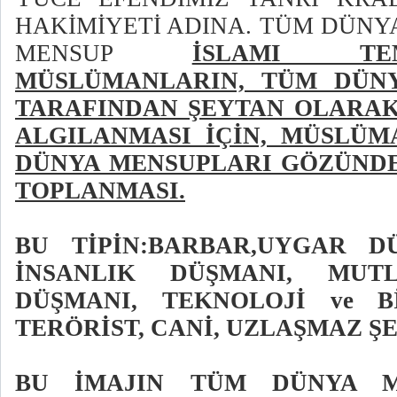
HAKİMİYETİ ADINA. TÜM DÜNY
MENSUP
İSLAMI TE
MÜSLÜMANLARIN, TÜM DÜN
TARAFINDAN ŞEYTAN OLARAK
ALGILANMASI İÇİN, MÜSLÜM
DÜNYA MENSUPLARI GÖZÜNDE
TOPLANMASI.
BU TİPİN:BARBAR,UYGAR D
İNSANLIK DÜŞMANI, MUT
DÜŞMANI, TEKNOLOJİ ve B
TERÖRİST, CANİ, UZLAŞMAZ Ş
BU İMAJIN TÜM DÜNYA M