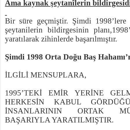
Ama kaynak şeytanîlerin bildirgesidi
Bir süre geçmiştir. Şimdi 1998’lere 
şeytanilerin bildirgesinin planı,199
yaratılarak zihinlerde başarılmıştır.
Şimdi 1998 Orta Doğu Baş Hahamı’nı
İLGİLİ MENSUPLARA,
1995’TEKİ EMİR YERİNE GELM
HERKESİN KABUL GÖRDÜ
İNSANLARININ ORTAK M
BAŞARIYLA YARATILMIŞTIR.