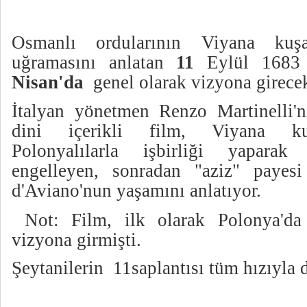
Osmanlı ordularının Viyana kuş
uğramasını anlatan
11
Eylül 1683 f
Nisan'da
genel olarak vizyona girece
İtalyan yönetmen Renzo Martinelli'ni
dini içerikli film, Viyana kuş
Polonyalılarla işbirliği yaparak
engelleyen, sonradan "aziz" payes
d'Aviano'nun yaşamını anlatıyor.
Not:
Film, ilk olarak Polonya'd
vizyona girmişti.
Şeytanilerin
11saplantısı tüm hızıyl