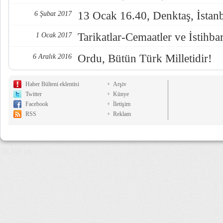
13 Ocak 16.40, Denktaş, İstan
6 Şubat 2017
Tarikatlar-Cemaatler ve İstihba
1 Ocak 2017
Ordu, Bütün Türk Milletidir!
6 Aralık 2016
Haber Bülteni eklentisi
Arşiv
Twitter
Künye
Facebook
İletişim
RSS
Reklam
10,316 µs