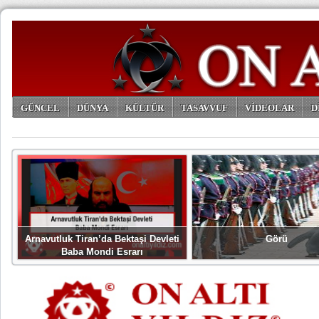
GÜNCEL
DÜNYA
KÜLTÜR
TASAVVUF
VİDEOLAR
D
ARŞİV
Arnavutluk Tiran’da Bektaşi Devleti
Görü
Baba Mondi Esrarı