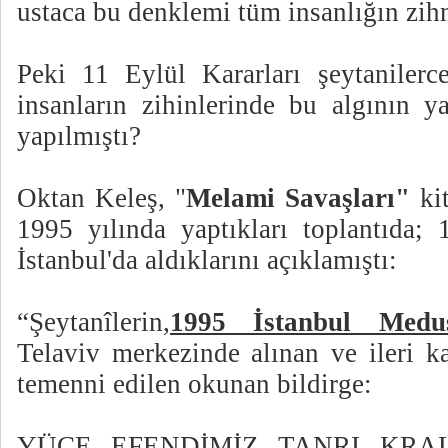
ustaca bu denklemi tüm insanlığın zihni
Peki 11 Eylül Kararları şeytanilerce
insanların zihinlerinde bu algının ya
yapılmıştı?
Oktan Keleş, "
Melami Savaşları"
kit
1995 yılında yaptıkları toplantıda; 
İstanbul'da aldıklarını açıklamıştı:
“Şeytanîlerin,
1995 İstanbul Medus
Telaviv merkezinde alınan ve ileri ka
temenni edilen okunan bildirge:
YÜCE EFENDİMİZ TANRI KRA