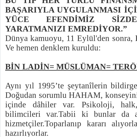
BU TİP HER TÜRLÜ FİNANSM
BAŞARIYLA UYGULANMASI İÇ
YÜCE EFENDİMİZ SİZ
YARATMANIZI EMREDİYOR.”
Dünya kamuoyu, 11 Eylül'den sonra, 
Ve hemen denklem kuruldu:
BİN LADİN= MÜSLÜMAN= TERÖ
Aynı yıl 1995’te şeytanîlerin bildirg
Doğudan sorumlu HAHAM, konseyini 
içinde dâhiler var. Psikoloji, hal
bilimcileri var.Tabii ki bunlar da
hizmetçiler.Toparlanıp kararı alıyorl
hazırlıyorlar.