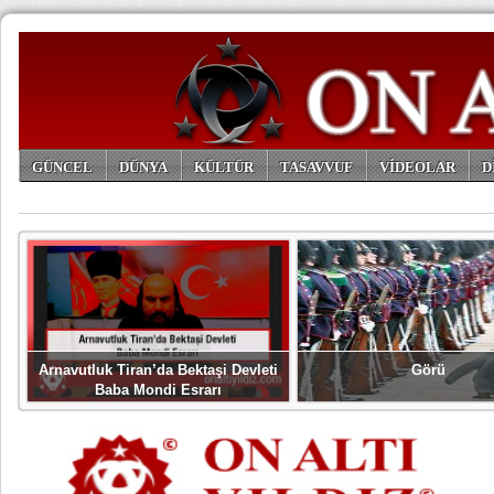
GÜNCEL
DÜNYA
KÜLTÜR
TASAVVUF
VİDEOLAR
D
ARŞİV
Arnavutluk Tiran’da Bektaşi Devleti
Görü
Baba Mondi Esrarı