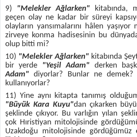
9)
"Melekler Ağlarken"
kitabında, m
geçen olay ne kadar bir süreyi kapsı
olayların yansımalarını hâlen yaşıyor
zirveye konma hadisesinin bu dünyada
olup bitti mi?
10)
"Melekler Ağlarken"
kitabında Şeyt
bir yerde
"Yeşil Adam"
derken başk
Adam"
diyorlar? Bunlar ne demek? 
kullanıyorlar?
11) Yine aynı kitapta tanımış olduğ
"Büyük Kara Kuyu"
dan çıkarken büyük
şeklinde çıkıyor. Bu varlığın yılan şek
çok Hıristiyan mitolojisinde gördüğüm
Uzakdoğu mitolojisinde gördüğümüz e