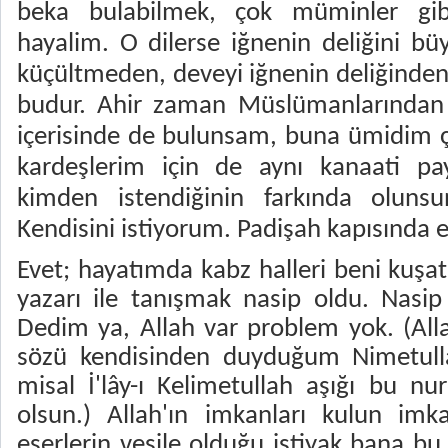
beka bulabilmek, çok müminler gi
hayalim. O dilerse iğnenin deliğini b
küçültmeden, deveyi iğnenin deliğinden 
budur. Ahir zaman Müslümanlarından b
içerisinde de bulunsam, buna ümidim ç
kardeşlerim için de aynı kanaati pay
kimden istendiğinin farkında oluns
Kendisini istiyorum. Padişah kapısında 
Evet; hayatımda kabz halleri beni kuşa
yazarı ile tanışmak nasip oldu. Nasi
Dedim ya, Allah var problem yok. (All
sözü kendisinden duyduğum Nimetull
misal İ'lây-ı Kelimetullah aşığı bu n
olsun.) Allah'ın imkanları kulun imka
eserlerin vesile olduğu iştiyak bana bu s