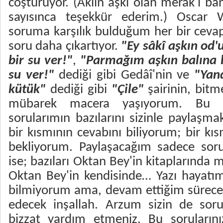
coşturuyor. (Aklın aşkı olan merak'ı ba
sayısınca teşekkür ederim.) Oscar Wi
soruma karşılık bulduğum her bir ceva
soru daha çıkartıyor.
"Ey sâkî aşkın od
bir su ver!"
,
"Parmağım aşkın balına 
su ver!"
dediği gibi Gedâî'nin ve
"Yand
kütük"
dediği gibi
"Çile"
şairinin, bitm
mübarek macera yaşıyorum. Bu ma
sorularımın bazılarını sizinle paylaşma
bir kısmının cevabını biliyorum; bir kı
bekliyorum. Paylaşacağım sadece soru
ise; bazıları Oktan Bey'in kitaplarında 
Oktan Bey'in kendisinde… Yazı hayatı
bilmiyorum ama, devam ettiğim sürece
edecek inşallah. Arzum sizin de soru
bizzat yardım etmeniz. Bu sorularını