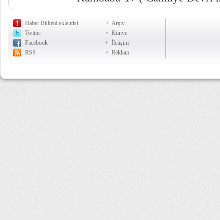
Haber Bülteni eklentisi
Arşiv
Twitter
Künye
Facebook
İletişim
RSS
Reklam
8,385 µs