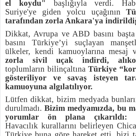
el koydu"
başlığıyla verdi. Ha
Suriye'ye giden yolcu uçağının
Tü
tarafından zorla Ankara'ya indirildi
Dikkat, Avrupa ve ABD basını başta
basını
Türkiye’yi suçlayan manşetle
ülkeler, kendi kamuoylarına mesaj v
zorla sivil uçak indirdi, alıko
toplumların bilinçaltına
Türkiye “kor
gösteriliyor ve savaş isteyen ta
kamuoyuna algılatılıyor.
Lütfen dikkat, bizim medyada bunları
durulmadı.
Bizim medyamızda, bu ma
yorumlar ön plana çıkarıldı:
"U
Havacılık kurallarını belirleyen Chi
Türkiye buna göre hareket etti, bizi 