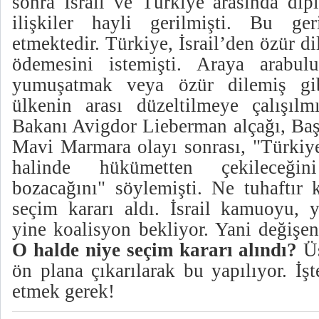
sonra İsrail ve Türkiye arasında dip
ilişkiler hayli gerilmişti. Bu g
etmektedir. Türkiye, İsrail’den özür d
ödemesini istemişti. Araya arabul
yumuşatmak veya özür dilemiş gibi
ülkenin arası düzeltilmeye çalışılmış
Bakanı Avigdor Lieberman alçağı,
Baş
Mavi Marmara olayı sonrası, "Türkiye
halinde hükümetten çekileceğini
bozacağını" söylemişti.
Ne tuhaftır k
seçim kararı aldı. İsrail kamuoyu,
y
yine koalisyon bekliyor. Yani
değişen
O halde niye seçim kararı alındı?
Üs
ön plana çıkarılarak bu yapılıyor. İş
etmek gerek!