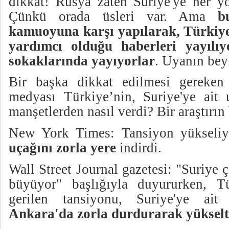
dikkat! Rusya zaten Suriye'ye her yo
Çünkü orada üsleri var. Ama
b
kamuoyuna karşı yapılarak, Türkiye’n
yardımcı olduğu haberleri yayılı
sokaklarında yayıyorlar
. Uyanın bey
Bir başka dikkat edilmesi gereke
medyası Türkiye’nin, Suriye'ye ait u
manşetlerden nasıl verdi? Bir araştırın
New York Times:
Tansiyon yükseli
uçağını zorla yere
indirdi.
Wall Street Journal gazetesi: "Suriye 
büyüyor" başlığıyla duyururken, Tü
gerilen tansiyonu, Suriye'ye ait
Ankara'da zorla durdurarak yükselt