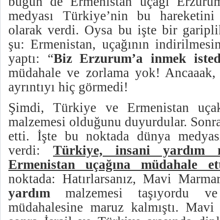
bugün de Ermenistan uçağı Erzurum'
medyası Türkiye’nin bu hareketini
olarak verdi. Oysa bu işte bir garip
şu: Ermenistan, uçağının indirilmes
yaptı: “
Biz Erzurum’a inmek isted
müdahale ve zorlama yok!
Ancaaak,
ayrıntıyı hiç görmedi!
Şimdi, Türkiye ve Ermenistan uça
malzemesi olduğunu duyurdular. Sonr
etti. İşte bu noktada dünya medyas
verdi:
Türkiye, insani yardım 
Ermenistan uçağına müdahale ett
noktada:
Hatırlarsanız, Mavi Marm
yardım
malzemesi taşıyordu ve İ
müdahalesine maruz kalmıştı. Mavi