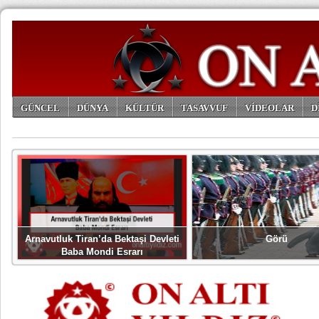
GÜNCEL
DÜNYA
KÜLTÜR
TASAVVUF
VİDEOLAR
D
ARŞİV
Arnavutluk Tiran’da Bektaşi Devleti
Görü
Baba Mondi Esrarı