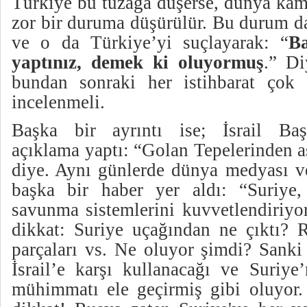
Türkiye bu tuzağa düşerse,
dünya kam
zor bir duruma düşürülür. Bu durum d
ve o da Türkiye’yi suçlayarak:
“
Ba
yaptınız, demek ki oluyormuş
.” Di
bundan sonraki her istihbarat çok 
incelenmeli.
Başka bir ayrıntı ise; İsrail Ba
açıklama yaptı: “Golan Tepelerinden a
diye. Aynı günlerde dünya medyası 
başka bir haber yer aldı: “Suriye, 
savunma sistemlerini kuvvetlendiriyo
dikkat: Suriye uçağından ne çıktı?
parçaları
vs. Ne oluyor şimdi? Sanki 
İsrail’e karşı kullanacağı ve Suriye
mühimmatı ele geçirmiş gibi oluyor. 