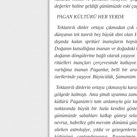
değerler haline geldiği günümüzde eski ça
PAGAN KÜLTÜRÜ HER YERDE
Tektanrılı dinler ortaya çıkmadan çok 
dünyanın tek tanrılı beş büyük dini olan 
dışında kalan spritüel inanışların heps
Doğanın kutsallığına inanan ve doğadaki h
doğanın döngülerine bağlı olarak yaşıyor.
ritüelleri inançları çerçevesinde kutluy
varlığına inanan Paganlar, belli bir a
özellerinde yaşıyor. Büyücülük, Şamanizm g
Tektanrılı dinlerin ortaya çıkmasıyla kar
gölgede kalmıştı. Ama şimdi uyanma zamanı
kültürü Paganizm'e tam anlamıyla göz kır
noktasında büyük bir hızla kendini göste
günümüzde sabahları kalkıp güneşi sela
nevruz, hıdrellez gibi mevsim dönümü günle
alırken astrolojiye, yıldız ve gezegenl
kültürünü canlandırıyoruz. Paganizmin 