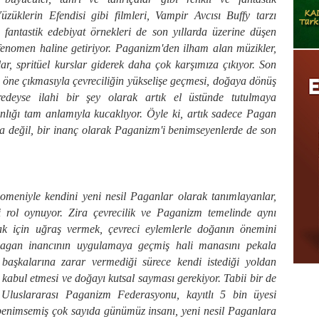
züklerin Efendisi gibi filmleri, Vampir Avcısı Buffy tarzı
ve fantastik edebiyat örnekleri de son yıllarda üzerine düşen
fenomen haline getiriyor. Paganizm'den ilham alan müzikler,
ar, spritüel kurslar giderek daha çok karşımıza çıkıyor. Son
n öne çıkmasıyla çevreciliğin yükselişe geçmesi, doğaya dönüş
redeyse ilahi bir şey olarak artık el üstünde tutulmaya
lığı tam anlamıyla kucaklıyor. Öyle ki, artık sadece Pagan
rda değil, bir inanç olarak Paganizm'i benimseyenlerde de son
omeniyle kendini yeni nesil Paganlar olarak tanımlayanlar,
i rol oynuyor. Zira çevrecilik ve Paganizm temelinde aynı
mak için uğraş vermek, çevreci eylemlerle doğanın önemini
Pagan inancının uygulamaya geçmiş hali manasını pekala
 başkalarına zarar vermediği sürece kendi istediği yoldan
 kabul etmesi ve doğayı kutsal sayması gerekiyor. Tabii bir de
. Uluslararası Paganizm Federasyonu, kayıtlı 5 bin üyesi
benimsemiş çok sayıda günümüz insanı, yeni nesil Paganlara