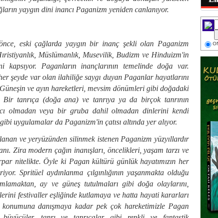
ğların yaygın dini inancı Paganizm yeniden canlanıyor.
önce, eski çağlarda yaygın bir inanç şekli olan Paganizm
ON
Hıristiyanlık, Müslümanlık, Musevilik, Budizm ve Hinduizm'in
ini kapsıyor. Paganların inançlarının temelinde doğa var.
er şeyde var olan ilahiliğe saygı duyan Paganlar hayatlarını
 Güneşin ve ayın hareketleri, mevsim dönümleri gibi doğadaki
or. Bir tanrıça (doğa ana) ve tanrıya ya da birçok tanrının
racı olmadan veya bir gruba dahil olmadan dinlerini kendi
ibi uygulamalar da Paganizm'in çatısı altında yer alıyor.
alanan ve yeryüzünden silinmek istenen Paganizm yüzyıllardır
. Zira modern çağın inanışları, öncelikleri, yaşam tarzı ve
par nitelikte. Öyle ki Pagan kültürü günlük hayatımızın her
riyor. Spritüel aydınlanma çılgınlığının yaşanmakta olduğu
mlamaktan, ay ve güneş tutulmaları gibi doğa olaylarını,
rini festivaller eşliğinde kutlamaya ve hatta hayati kararları
erin konumuna danışmaya kadar pek çok hareketimizle Pagan
büyücüler, tanrı ve tanrıçalar gibi renkli ve fantastik