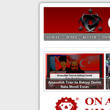
GÜNCEL
DÜNYA
KÜLTÜR
TASA
ARŞİV
Arnavutluk Tiran’da Bektaşi Devleti
Baba Mondi Esrarı