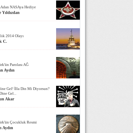
Adan NASAya Hediye
 Yıldızdan
alık 2014 Olayı
k C.
ürk'ün Parolası AĞ
an Aydın
ine Gel! İlla Din Mi Diyorsun?
Dine Gel...
un Akar
ürk'ün Çocukluk Resmi
n Aydın