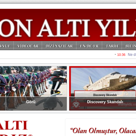
VVUF
VİDEOLAR
DİZİ YAZILAR
EN/DE/FR
TARİH
BİLİ
Görü
Discovery Skandalı