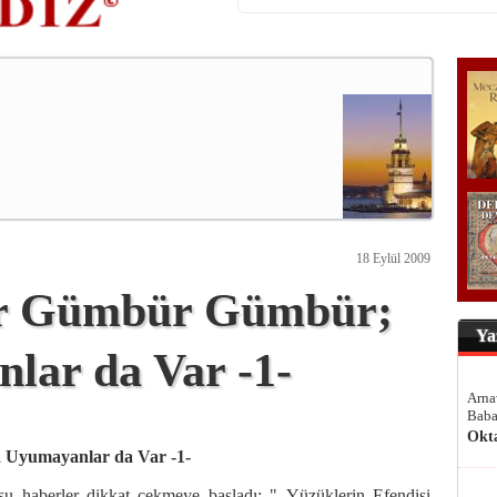
18 Eylül 2009
lar Gümbür Gümbür;
Ya
ar da Var -1-
Arna
Baba
Okt
 Uyumayanlar da Var -1-
şu haberler dikkat çekmeye başladı: " Yüzüklerin Efendisi