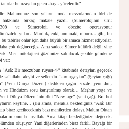
 tanrılar bu uzaydan gelen -haşa- yücelerdir."
lir: Malumunuz son yılların moda mevzularından biri de
hakkında birkaç makale yazdı. (Sümerolojinin sırrı:
=308
ve Sümeroloji ve obezite operasyonu:
müzdeki yıllarda Marduk, enki, annunaki, niburu… gibi, bu
e bu tabirler onlar için daha büyük bir amaca hizmet ediyorlar.
a daha çok değineceğiz. Ama sadece Sümer kültürü değil; yine
 Eski Mısır mitolojileri gözümüze sokulacak şekilde gündeme
i var:
 "Asâ: Bir meczubun rüyası-4-" kitabında detayları geçecek
iz sallallahu aleyhi ve sellem'in "karnuşşeytan" (Şeytan çağı)
m" (Yeni Dünya Düzeni) dedikleri çağın -sözde- yeni dini,
izm ve Hinduizm sosu karıştırılmış olarak… Meşhur yoga ve
Yeni Dünya Düzeni"nin dini "New age" (yeni çağ). Bol bol
ytan'ın keyfine… (Bu arada, merakla beklediğiniz "Asâ: Bir
ap biraz gecikecekmiş bazı manilerden dolayı. Malum Oktan
alarım onunla inşallah. Ama kitap beklediğinize değecek.
ölümden oluşuyor. Yani diğerlerinden biraz farklı. Bayağı bir