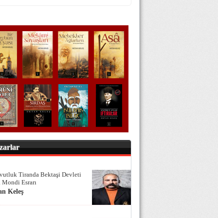
zarlar
vutluk Tiranda Bektaşi Devleti
 Mondi Esrarı
an Keleş