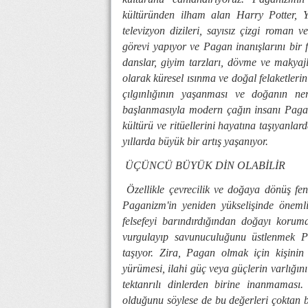
kültüründen ilham alan Harry Potter, Yü
televizyon dizileri, sayısız çizgi roman 
görevi yapıyor ve Pagan inanışlarını bir 
danslar, giyim tarzları, dövme ve makyajl
olarak küresel ısınma ve doğal felaketleri
çılgınlığının yaşanması ve doğanın ne
başlanmasıyla modern çağın insanı Pagan
kültürü ve ritüellerini hayatına taşıyanla
yıllarda büyük bir artış yaşanıyor.
ÜÇÜNCÜ BÜYÜK DİN OLABİLİR
Özellikle çevrecilik ve doğaya dönüş fen
Paganizm'in yeniden yükselişinde öneml
felsefeyi barındırdığından doğayı koru
vurgulayıp savunuculuğunu üstlenmek 
taşıyor. Zira, Pagan olmak için kişinin
yürümesi, ilahi güç veya güçlerin varlığını
tektanrılı dinlerden birine inanmaması
olduğunu söylese de bu değerleri çoktan 