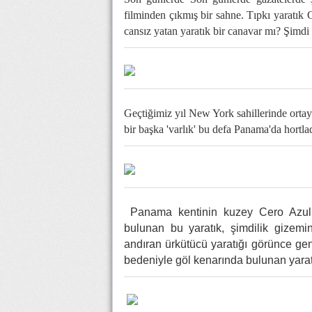
filminden çıkmış bir sahne. Tıpkı yaratık 
cansız yatan yaratık bir canavar mı? Şimd
Geçtiğimiz yıl New York sahillerinde orta
bir başka 'varlık' bu defa Panama'da hortla
Panama kentinin kuzey Cero Azul 
bulunan bu yaratık, şimdilik gizemi
andıran ürkütücü yaratığı görünce genç
bedeniyle göl kenarında bulunan yaratı