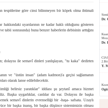
ın tespitlerine göre cinsi bilinmeyen bir köpek olma ihtimali
Simü
Dr.
r hakkındaki uyarılarının ne kadar haklı olduğunu gösteren
ve tabii sonrasında) buna benzer haberlerin debisinin arttığını
Kuan
;
Moza
Dr.
r
CIA 
; dolayısı ile semavî dinleri yanlışlayan, "tu kaka" dedirten
2.Bö
Y. 
armanın ve "üstün insan" (adam kadmon)'a geçisi sağlamanın
arı olarak lanse edilebilecektir.
Kozm
iği belirsiz yaratıklar" iddiası şu şeytanî amaca hizmet
Ogü
iz. Başka uygarlıklar, canlılar da var. Dolayısı ile başka
Demek semavî dinlerin evrenselliği bir -haşa- safsata. Uzaylı
üce bir başka inanış, bir başka düşünce sistemimizin olması