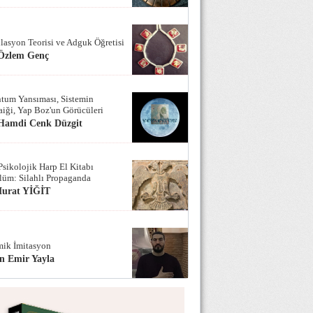
lasyon Teorisi ve Adguk Öğretisi
 Özlem Genç
tum Yansıması, Sistemin
iği, Yap Boz'un Görücüleri
 Hamdi Cenk Düzgit
Psikolojik Harp El Kitabı
lüm: Silahlı Propaganda
Murat YİĞİT
ik İmitasyon
n Emir Yayla