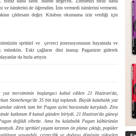
u. Biraz daha sabır. İnanın değecek. Zihnimizi biraz daha
i ve isimlerini de öğrendim. İzin vermedi isimlerini vermemi.
tan çıldırsam değer. Kitabını okumama izin verdiği için
 günümüzün spritüel ve çevreci jenerasyonunun hayatında ve
k mümkün. Eski çağların dini inanışı Paganizm giderek
layanlar da hızla artıyor.
 yaz mevsiminin başlangıcı kabul edilen 21 Haziran'da,
mekan Stonehenge'de 35 bin kişi toplandı. Büyük kalabalık yaz
anslar ederek tam bir Pagan ayini havasında karşıladı. Zira
sinde kutlanan 8 kutsal günden biriydi. 21 Haziran'da güneşi
 Pagan değildi elbette. Ama bu kalabalık Pagan kültürünün
ıtıydı. Zira spritüel yaşam tarzının ön plana çıktığı, popüler
lgınlığının yaşandığı, çevrecilik ve doğaya dönüşün yükselen
En