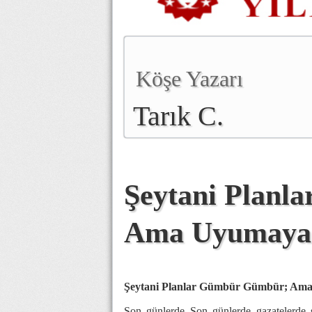
Köşe Yazarı
Tarık C.
Şeytani Plan
Ama Uyumayanl
Şeytani Planlar Gümbür Gümbür; Ama
Son günlerde Son günlerde gazatelerde 