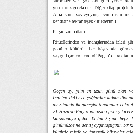
sürprizler var. Şok olduğum yerler old
yormamız gerekecek. Diğer kitap projelerin
Ama şunu söyleyeyim; benim için merak
kendisine tekrar teşekkür ederim.)
Paganizm patladı
Ritüellerinden ve inanışlarından izleri
popüler kültürün her köşesinde görme
yaygınlaşırken kendini 'Pagan' olarak tanım
Geçen ay, yılın en uzun günü olan ve
İngiltere'deki eski çağlardan kalma dini 
mevsiminin ilk güneşini tamtamlar çalıp d
21 Haziran Pagan inanışına göre yıl içeri
karşılamaya giden 35 bin kişinin hepsi
günümüzde ne denli yaygınlaştığının bir kan
kültürde mistik ve fantastik hikayeler çı