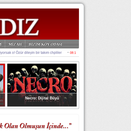
M
MİZAH
BİZİM KÖY ODASI
Necro: Dijital Büyü