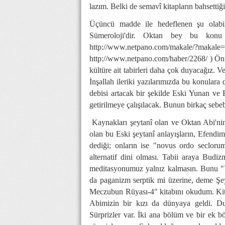
lazım. Belki de semavî kitapların bahsettiği
Üçüncü madde ile hedeflenen şu olabi
Sümeroloji'dir. Oktan bey bu konu 
http://www.netpano.com/makale/?makale
http://www.netpano.com/haber/2268/
) Önü
kültüre ait tabirleri daha çok duyacağız. V
İnşallah ileriki yazılarımızda bu konular
debisi artacak bir şekilde Eski Yunan ve
getirilmeye çalışılacak. Bunun birkaç sebeb
Kaynakları şeytanî olan ve Oktan Abi'nin
olan bu Eski şeytanî anlayışların, Efendim
dediği; onların ise "novus ordo secloru
alternatif dini olması. Tabii araya Bud
meditasyonumuz yalnız kalmasın. Bunu "
da paganizm serptik mi üzerine, deme Şe
Meczubun Rüyası-4" kitabını okudum. Kit
Abimizin bir kızı da dünyaya geldi. Du
Sürprizler var. İki ana bölüm ve bir ek b