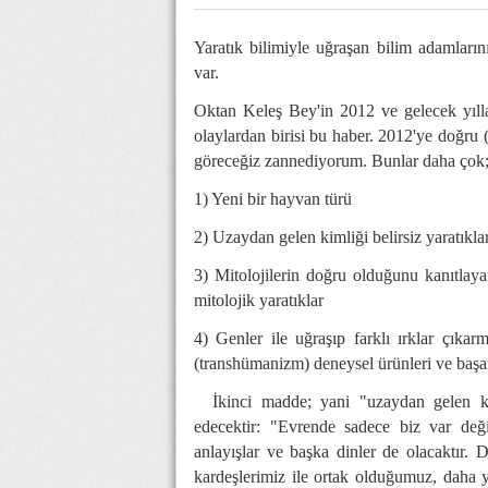
Yaratık bilimiyle uğraşan bilim adamların
var.
Oktan Keleş Bey'in 2012 ve gelecek yılla
olaylardan birisi bu haber. 2012'ye doğru (
göreceğiz zannediyorum. Bunlar daha çok
1) Yeni bir hayvan türü
2) Uzaydan gelen kimliği belirsiz yaratıkla
3) Mitolojilerin doğru olduğunu kanıtlayan
mitolojik yaratıklar
4) Genler ile uğraşıp farklı ırklar çık
(transhümanizm) deneysel ürünleri ve başarıl
İkinci madde; yani "uzaydan gelen kiml
edecektir: "Evrende sadece biz var değil
anlayışlar ve başka dinler de olacaktır. 
kardeşlerimiz ile ortak olduğumuz, daha y