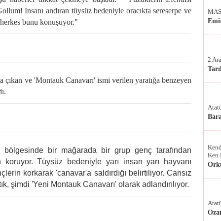
Gollum! İnsanı andıran tüysüz bedeniyle oracıkta sereserpe ve
MAS
Emir
i herkes bunu konuşuyor."
2 Ar
Tarı
ya çıkan ve 'Montauk Canavarı' ismi verilen yaratığa benzeyen
dı.
Atat
Bar
Kend
bölgesinde bir mağarada bir grup genç tarafından
Ken 
n koruyor. Tüysüz bedeniyle yarı insan yarı hayvanı
Ork
lerin korkarak 'canavar'a saldırdığı belirtiliyor. Cansız
k, şimdi 'Yeni Montauk Canavarı' olarak adlandırılıyor.
Atat
Oza