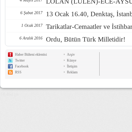
LOLAN (LÜLEN)-ECE-AYSUL
4 Mayıs 2017
13 Ocak 16.40, Denktaş, İstan
6 Şubat 2017
Tarikatlar-Cemaatler ve İstihba
1 Ocak 2017
Ordu, Bütün Türk Milletidir!
6 Aralık 2016
Haber Bülteni eklentisi
Arşiv
Twitter
Künye
Facebook
İletişim
RSS
Reklam
14,464 µs