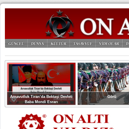
GÜNCEL
DÜNYA
KÜLTÜR
TASAVVUF
VİDEOLAR
D
ARŞİV
Arnavutluk Tiran’da Bektaşi Devleti
Görü
Baba Mondi Esrarı