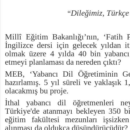
Dileğimiz, Türkçe
“
Millî Eğitim Bakanlığı’nın, ‘Fatih P
İngilizce dersi için gelecek yıldan i
olmak üzere 4 yılda 40 bin yabancı
etmeyi planlaması da nereden çıktı?
MEB, ‘Yabancı Dil Öğretiminin Geli
hazırlamış. 5 yıl süreli ve yaklaşık 
olacakmış bu proje.
İthal yabancı dil öğretmenleri n
Türkiye'de atanmayı bekleyen 350 b
eğitim fakültesi mezunları işsizke
alınması da oldukça düşündürücüdür?