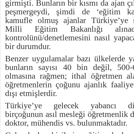
girmişti. Bunların bir kısmı da ajan 
peşmergeydi, şimdi de ‘eğitim ka
kamufle olmuş ajanlar Türkiye’ye s
Milli Eğitim Bakanlığı alınac
kontrolünü/denetlemesini nasıl yapac
bir durumdur.
Benzer uygulamalar bazı ülkelerde ya
bunların sayısı 40 bin değil, 500-6
olmasına rağmen; ithal öğretmen alan
öğretmenlerin çoğunu ajanlık faaliyet
dışı etmişlerdir.
Türkiye’ye gelecek yabancı dil
birçoğunun asıl mesleği öğretmenlik de
doktor, mühendis vs. bulunmaktadır.