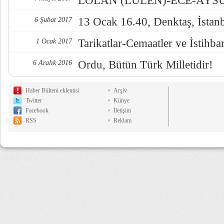
LOLAN (LÜLEN)-ECE-AYSUL
13 Ocak 16.40, Denktaş, İstan
6 Şubat 2017
Tarikatlar-Cemaatler ve İstihba
1 Ocak 2017
Ordu, Bütün Türk Milletidir!
6 Aralık 2016
Haber Bülteni eklentisi
Arşiv
Twitter
Künye
Facebook
İletişim
RSS
Reklam
10,816 µs