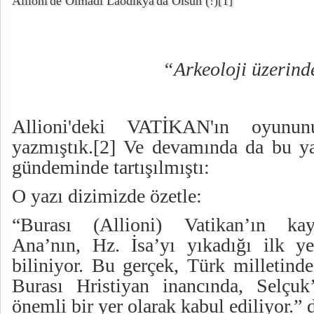
Allioni'de Olmadı Laodikya'da Olsun (!)
[1]
“Arkeoloji üzerin
Allioni'deki VATİKAN'ın oyunun
yazmıştık.
[2]
Ve devamında da bu yaz
gündeminde tartışılmıştı:
O yazı dizimizde özetle:
“Burası (Allioni) Vatikan’ın kay
Ana’nın, Hz. İsa’yı yıkadığı ilk yer
biliniyor. Bu gerçek, Türk milletind
Burası Hristiyan inancında, Selçuk
önemli bir yer olarak kabul ediliyor.”