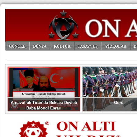
GÜNCEL
DÜNYA
KÜLTÜR
TASAVVUF
VİDEOLAR
D
ARŞİV
Arnavutluk Tiran’da Bektaşi Devleti
Görü
Baba Mondi Esrarı