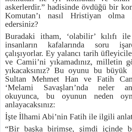
askerlerdir.” hadisinde övdüğü bir k
Komutan’ı nasıl Hristiyan olma i
edersiniz?
Buradaki itham, ‘olabilir’ kılıfı il
insanların kafalarında soru işar
çalışıyorlar. Ey yalancı tarih üfleyicile
ve Camii’ni yıkamadınız, milletin g
yıkacaksınız? Bu oyunu bu büyük 
Sultan Mehmet Han ve Fatih Camii
‘Melami Savaşları’nda neler anla
okuyunca, bu oyunun neden oyna
anlayacaksınız:
İşte İlhami Abi’nin Fatih ile ilgili anlat
“Bir başka birimse, şimdi içinde 