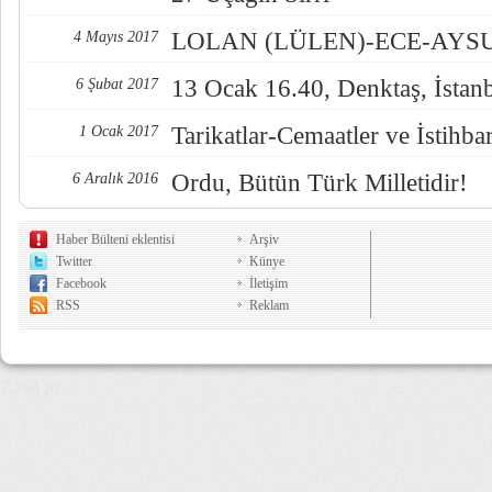
LOLAN (LÜLEN)-ECE-AYSUL
4 Mayıs 2017
13 Ocak 16.40, Denktaş, İstan
6 Şubat 2017
Tarikatlar-Cemaatler ve İstihba
1 Ocak 2017
Ordu, Bütün Türk Milletidir!
6 Aralık 2016
Haber Bülteni eklentisi
Arşiv
Twitter
Künye
Facebook
İletişim
RSS
Reklam
7,268 µs