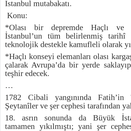
İstanbul mutabakatı.
Konu:
*Olası bir depremde Haçlı ve Şe
İstanbul’un tüm belirlenmiş tarihî 
teknolojik destekle kamufleli olarak y
*Haçlı konseyi elemanları olası karga
çalarak Avrupa’da bir yerde saklayıp
teşhir edecek.
…
1782 Cibali yangınında Fatih’in 
Şeytanîler ve şer cephesi tarafından ya
18. asrın sonunda da Büyük İst
tamamen yıkılmıştı; yani şer cephe