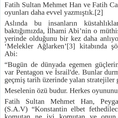
Fatih Sultan Mehmet Han ve Fatih Ca
oyunları daha evvel yazmıştık.
[2]
Aslında bu insanların küstahlıkla
baktığımızda, İlhami Abi’nin o müthiş
yerinde olduğunu bir kez daha anlıyo
‘Melekler Ağlarken’
[3]
kitabında şö
Abi:
“Bugün de dünyada egemen güçlerin, ‘
var Pentagon ve İsrail'de. Bunlar du
geçmiş tarih üzerinde yalan stratejiler
Meselenin özü budur. Herkes oyununu
Fatih Sultan Mehmet Han, Peyga
(S.A.V) “Konstantin elbet fethedilec
komutan ne iyi komutan ve onun a