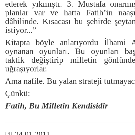
ederek yıkmıştı. 3. Mustafa onarmı
planlar var ve hatta Fatih’in naaş
dâhilinde. Kısacası bu şehirde şey
istiyor...”
Kitapta böyle anlatıyordu İlhami A
oynanan oyunları. Bu oyunları baş
taktik değiştirip milletin gönlünd
uğraşıyorlar.
Ama nafile. Bu yalan strateji tutmayaca
Çünkü:
Fatih, Bu Milletin Kendisidir
24.01.2011