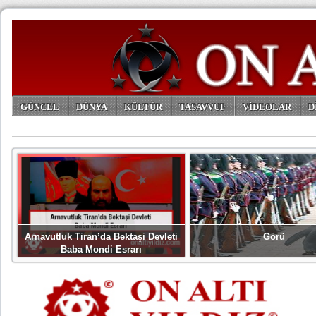
GÜNCEL
DÜNYA
KÜLTÜR
TASAVVUF
VİDEOLAR
D
ARŞİV
Arnavutluk Tiran’da Bektaşi Devleti
Görü
Baba Mondi Esrarı