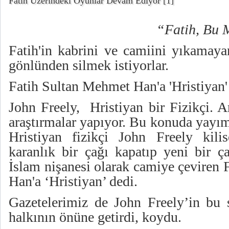
Fatih Üzerindeki Oyunlar Devam Ediyor
[1]
“Fatih, Bu M
Fatih'in kabrini ve camiini yıkamayan
gönlünden silmek istiyorlar.
Fatih Sultan Mehmet Han'a 'Hristiyan' 
John Freely, Hristiyan bir Fizikçi. 
araştırmalar yapıyor. Bu konuda yayım
Hristiyan fizikçi John Freely kili
karanlık bir çağı kapatıp yeni bir ç
İslam nişanesi olarak camiye çeviren
Han'a ‘Hristiyan’ dedi.
Gazetelerimiz de John Freely’in bu s
halkının önüne getirdi, koydu.