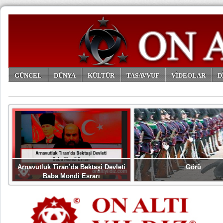
GÜNCEL
DÜNYA
KÜLTÜR
TASAVVUF
VİDEOLAR
D
ARŞİV
Arnavutluk Tiran’da Bektaşi Devleti
Görü
Baba Mondi Esrarı