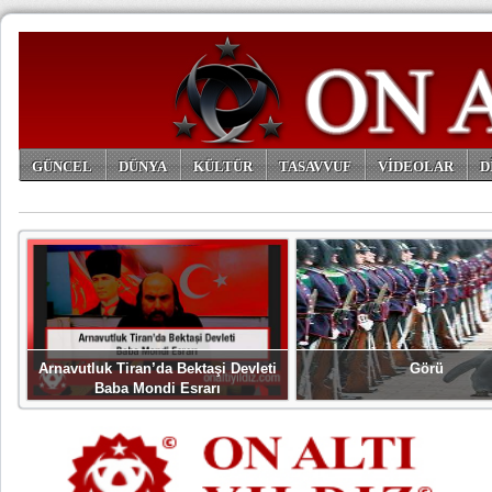
GÜNCEL
DÜNYA
KÜLTÜR
TASAVVUF
VİDEOLAR
D
ARŞİV
Arnavutluk Tiran’da Bektaşi Devleti
Görü
Baba Mondi Esrarı