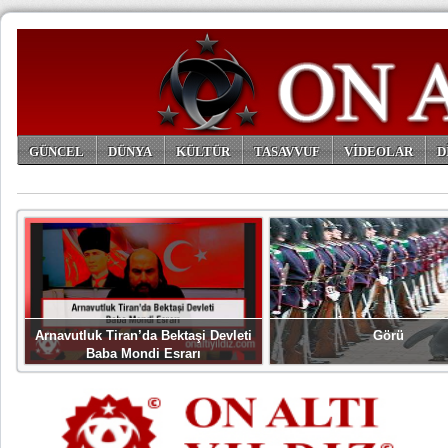
GÜNCEL
DÜNYA
KÜLTÜR
TASAVVUF
VİDEOLAR
D
ARŞİV
Arnavutluk Tiran’da Bektaşi Devleti
Görü
Baba Mondi Esrarı