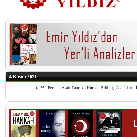
4 Kasım 2021
16:44
Peru'da Asalı Tanrı'ya Kurban Edilmiş Çocukların İ