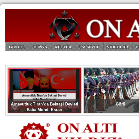
GÜNCEL
DÜNYA
KÜLTÜR
TASAVVUF
VİDEOLAR
D
ARŞİV
Arnavutluk Tiran’da Bektaşi Devleti
Görü
Baba Mondi Esrarı