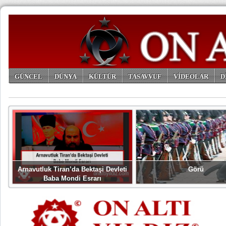
GÜNCEL
DÜNYA
KÜLTÜR
TASAVVUF
VİDEOLAR
D
ARŞİV
Arnavutluk Tiran’da Bektaşi Devleti
Görü
Baba Mondi Esrarı