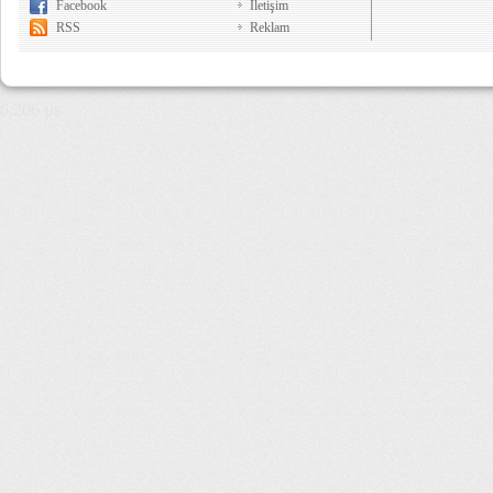
Facebook
İletişim
RSS
Reklam
6,206 µs