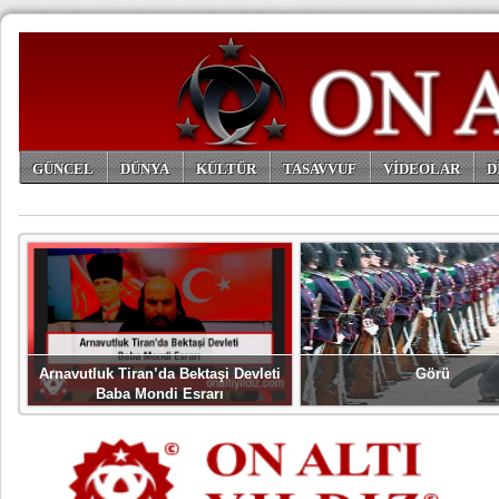
GÜNCEL
DÜNYA
KÜLTÜR
TASAVVUF
VİDEOLAR
D
ARŞİV
Arnavutluk Tiran’da Bektaşi Devleti
Görü
Baba Mondi Esrarı