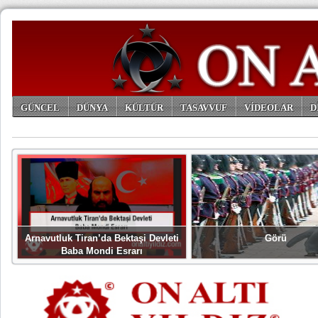
GÜNCEL
DÜNYA
KÜLTÜR
TASAVVUF
VİDEOLAR
D
ARŞİV
Arnavutluk Tiran’da Bektaşi Devleti
Görü
Baba Mondi Esrarı