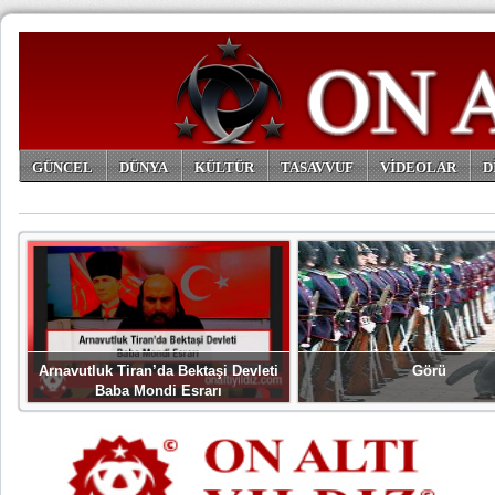
GÜNCEL
DÜNYA
KÜLTÜR
TASAVVUF
VİDEOLAR
D
ARŞİV
Arnavutluk Tiran’da Bektaşi Devleti
Görü
Baba Mondi Esrarı